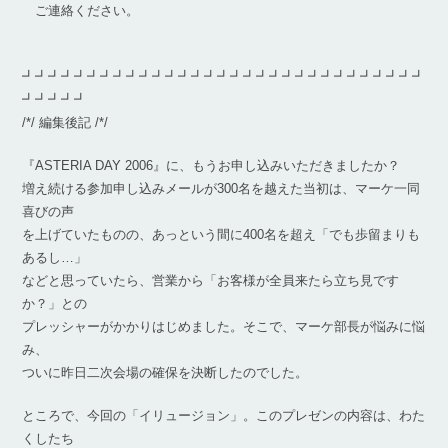
ご連絡ください。
┛┛┛┛┛┛┛┛┛┛┛┛┛┛┛┛┛┛┛┛┛┛┛┛┛┛┛┛┛┛┛
┛┛┛┛┛
/*/ 編集後記 /*/
『ASTERIA DAY 2006』に、もうお申し込みいただきましたか？
増え続ける参加申し込みメールが300名を越えた当初は、マーケ一同
喜びの声
を上げていたものの、あっという間に400名を超え「でも歩留まりも
あるし…」
などと思っていたら、営業から「お客様が全員来たら立ち見です
か？」との
プレッシャーがかかりはじめました。そこで、マーケ部長が悩みに悩
み、
ついに昨日二次会場の確保を決断したのでした。
ところで、今回の「イリュージョン」。このプレゼンの内容は、わた
くしたち