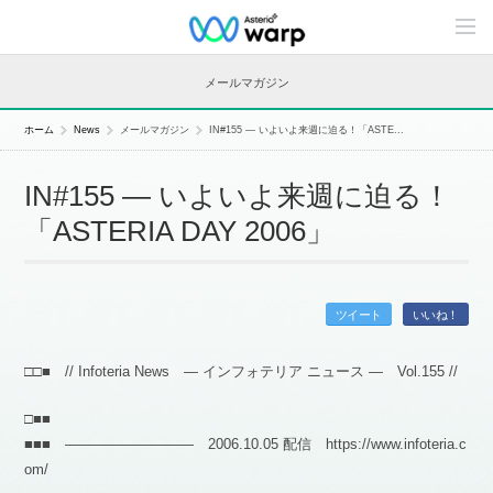
C
o
n
t
メールマガジン
e
n
t
ホーム
News
メールマガジン
IN#155 — いよいよ来週に迫る！「ASTE...
s
L
i
IN#155 — いよいよ来週に迫る！
n
e
「ASTERIA DAY 2006」
u
p
ツイート
いいね！
□□■ // Infoteria News — インフォテリア ニュース — Vol.155 //
□■■
■■■ ――――――――― 2006.10.05 配信 https://www.infoteria.c
om/