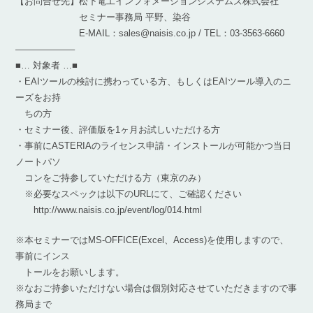
【お問合せ先】松下電工インフォメーションシステムズ株式会社
セミナー事務局 平野、染谷
E-MAIL：sales@naisis.co.jp / TEL：03-3563-6660
——————–
■… 対象者 …■
・EAIツールの検討に携わっている方、もしくはEAIツール導入のニ
ーズをお持
ちの方
・セミナー後、評価版を1ヶ月お試しいただける方
・事前にASTERIAのライセンス申請・インストールが可能かつ当日
ノートパソ
コンをご持参していただける方（東京のみ）
※必要なスペックは以下のURLにて、ご確認ください
http://www.naisis.co.jp/event/log/014.html
※本セミナーではMS-OFFICE(Excel、Access)を使用しますので、
事前にインス
トールをお願いします。
※なおご持参いただけない場合は個別対応させていただきますので事
務局まで