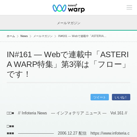
C
o
n
t
メールマガジン
e
n
t
ホーム
News
メールマガジン
IN#161 — Webで連載中「ASTERIA...
s
L
i
IN#161 — Webで連載中「ASTERI
n
e
A WARP特集」第3弾は「フロー」
u
p
です！
ツイート
いいね！
□□■ // Infoteria News — インフォテリア ニュース — Vol.161 //
□■■
■■■ ――――――――― 2006.12.27 配信 https://www.infoteria.c