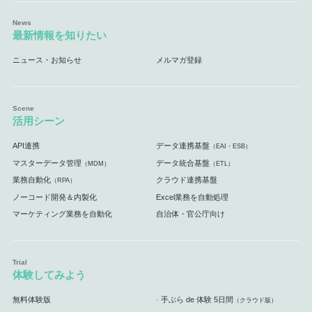
最新情報を知りたい
ニュース・お知らせ
メルマガ登録
活用シーン
API連携
データ連携基盤
（EAI・ESB）
マスターデータ管理
データ統合基盤
（MDM）
（ETL）
業務自動化
クラウド連携基盤
（RPA）
ノーコード開発＆内製化
Excel業務を自動処理
マーケティング業務を自動化
自治体・官公庁向け
体験してみよう
無料体験版
手ぶら de 体験 5日間
（クラウド版）