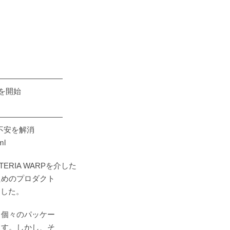
―――――――――
を開始
―――――――――
不安を解消
ml
ERIA WARPを介した
ためのプロダクト
ました。
、個々のパッケー
ます。しかし、そ