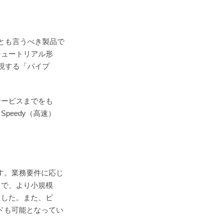
ムとも言うべき製品で
チュートリアル形
現する「パイプ
サービスまでをも
peedy（高速）
です。業務要件に応じ
とで、より小規模
ました。また、ビ
ードも可能となってい