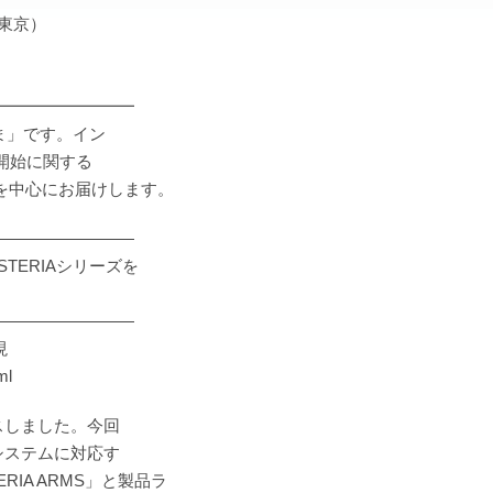
：東京）
」
━━━━━━━━━
ま」です。イン
荷開始に関する
題を中心にお届けします。
―――――――――
TERIAシリーズを
―――――――――
現
ml
ースしました。今回
Tシステムに対応す
TERIA ARMS」と製品ラ