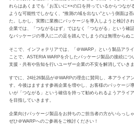
れらはあくまでも「お互いに××の口を持っているからつなが
ような可能性でしかなく、“推測の域を出ない”という側面は
た。しかし、実際に業務にパッケージを導入しようと検討さ
企業では、「つながるはず」ではなく「つながる」という確
なパッケージの導入に二の足を踏んでしまうのは無理からぬ
そこで、インフォテリアでは、「＠WARP」という製品アラ
ことで、ASTERIA WARPを介したパッケージ製品の接続に
支援・共有や告知を行いユーザー企業の不安を解消していき
すでに、24社26製品が＠WARPの理念に賛同し、本アライア
す。今後はますます参画企業を増やし、お客様のパッケージ
いが「つながる」という確信を持って勧められるようアライ
を目指していきます。
企業向けパッケージ製品をお持ちのご担当者の方がいらっし
ぜひ＠WARPへのご参画をご検討ください！