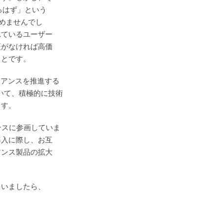
るはず」という
否めませんでし
れているユーザー
証がなければ高価
ことです。
イアンスを推進する
ついて、積極的に技術
ます。
ンスに参画していま
導入に際し、お互
アンス製品の拡大
ゃいましたら、