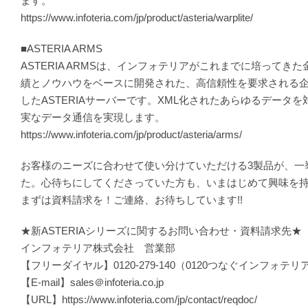
ます。
https://www.infoteria.com/jp/product/asteria/warplite/
■ASTERIA ARMS
ASTERIA ARMSは、インフォテリアがこれまでに培ってき
績とノウハウをベースに開発された、高信頼性を要求される
したASTERIAサーバーです。XML化されたあらゆるデータ
実なデータ通信を実現します。
https://www.infoteria.com/jp/product/asteria/arms/
お客様のニーズに合わせて使い分けていただける3製品が、一
た。心待ちにしてくださっていた方も、いまはじめて興味を
まずは資料請求を！ご連絡、お待ちしています!!
★新ASTERIAシリーズに関するお問い合わせ・資料請求先★
インフォテリア株式会社 営業部
【フリーダイヤル】0120-279-140（0120つなぐインフォテリ
【E-mail】sales＠infoteria.co.jp
【URL】https://www.infoteria.com/jp/contact/reqdoc/