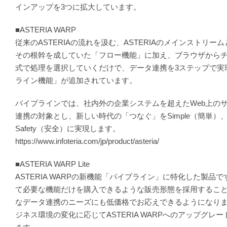
インアップを3つに拡大しています。
■ASTERIA WARP
従来のASTERIAの流れを汲む、ASTERIAのメインストリー
その根幹を成していた「フロー機能」に加え、ブラウザから
式で処理を選択していくだけで、データ連携を3ステップで実
ライン機能」が追加されています。
パイプラインでは、社内外の企業システムを超えたWeb上の
連携の対象とし、新しい時代の「つなぐ」をSimple（簡単）、S
Safety（安全）に実現します。
https://www.infoteria.com/jp/product/asteria/
■ASTERIA WARP Lite
ASTERIA WARPの新機能「パイプライン」に特化した製品
て必要な機能だけを購入できるような販売形態を採用するこ
なデータ連携のニーズにも低価格でお応えできるようになり
ジネス環境の変化に応じてASTERIA WARPへのアップグレ