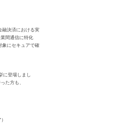
た金融決済における実
企業間通信に特化
を対象にセキュアで確
挙に登場しまし
持った方も、
ア）