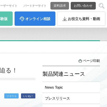
資料請求
お問い合わせ
ユーザーサイト
パートナーサイト
体験版
オンライン
相談
お役立ち
資料・動画
ページ印刷
り迫る！
製品関連ニュース
News Topic
ツイート
いいね！
プレスリリース