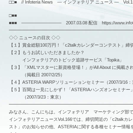
□□■ // Infoteria News — インフォテリア ニュース — Vol.166
□■■
■■■ ――――――――― 2007.03.08 配信 https://www.infote
━━━━━━━━━━━━━━━━━━━━━━━━━━━
◇◇ ニュースの目次 ◇◇
【１】賞金総額100万円！「c2talkカレンダーコンテスト」締
【２】もうお試しいただきましたか？
インフォテリアのトピック追跡サービス「Topika」
【３】「XMLマスターに新資格登場！」がAll About に掲載
（掲載日 2007/2/25）
【４】ASTERIA WARPソリューションセミナー（2007/3/16
【５】百聞は一見にしかず！「ASTERIAハンズオンセミナー
（2007/3/23：東京）
━━━━━━━━━━━━━━━━━━━━━━━━━━━
みなさん、こんにちは。インフォテリア マーケティング部
インフォテリアニュースVol.166では、締切間近の「c2talk
スト」のお知らせの他、ASTERIAに関する各種セミナー情報