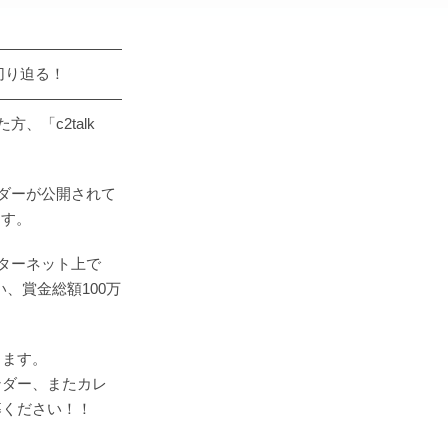
―――――――――
切り迫る！
―――――――――
、「c2talk
ンダーが公開されて
ます。
ンターネット上で
、賞金総額100万
ります。
ンダー、またカレ
募ください！！