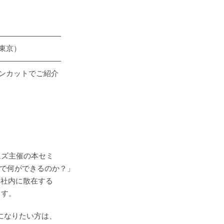
―――――――――
：東京）
―――――――――
ョンカットでご紹介
ムズ主催の本セミ
ARPで何ができるのか？」
/3等、社内に散在する
ます。
りになりたい方は、