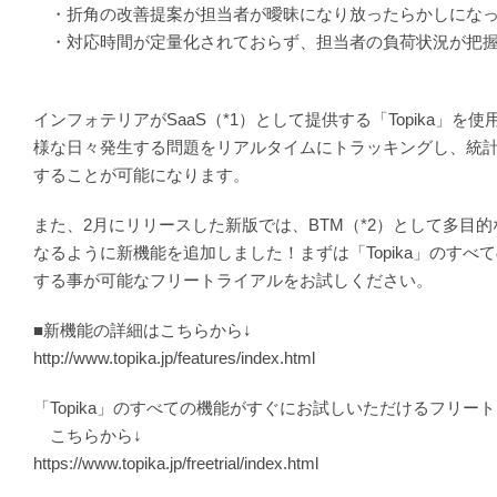
・折角の改善提案が担当者が曖昧になり放ったらかしにな
・対応時間が定量化されておらず、担当者の負荷状況が把握
・・
インフォテリアがSaaS（*1）として提供する「Topika」を
様な日々発生する問題をリアルタイムにトラッキングし、統
することが可能になります。
また、2月にリリースした新版では、BTM（*2）として多目
なるように新機能を追加しました！まずは「Topika」のすべ
する事が可能なフリートライアルをお試しください。
■新機能の詳細はこちらから↓
http://www.topika.jp/features/index.html
「Topika」のすべての機能がすぐにお試しいただけるフリー
こちらから↓
https://www.topika.jp/freetrial/index.html