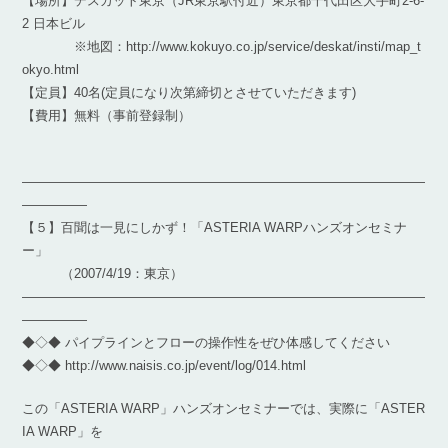
【場所】デスカット東京（JR東京駅付近）東京都千代田区大手町2-6-
2 日本ビル
※地図：http://www.kokuyo.co.jp/service/deskat/insti/map_t
okyo.html
【定員】40名(定員になり次第締切とさせていただきます)
【費用】無料（事前登録制）
―――――――――――――――――――――――――――――――
―――――
【５】百聞は一見にしかず！「ASTERIA WARPハンズオンセミナ
ー」
（2007/4/19：東京）
―――――――――――――――――――――――――――――――
―――――
◆◇◆ パイプラインとフローの操作性をぜひ体感してください
◆◇◆ http://www.naisis.co.jp/event/log/014.html
この「ASTERIA WARP」ハンズオンセミナーでは、実際に「ASTER
IA WARP」を