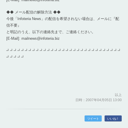
◆◆ メール配信の解除方法 ◆◆
今後「Infoteria News」の配信を希望されない場合は、メールに『配
信不要』
と明記のうえ、以下の連絡先まで、ご連絡ください。
[E-Mail]: mailnews@infoteria.biz
┛┛┛┛┛┛┛┛┛┛┛┛┛┛┛┛┛┛┛┛┛┛┛┛┛┛┛┛┛┛┛
┛┛┛┛┛
以上
日時：2007年04月05日 13:00
ツイート
いいね！