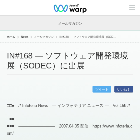
C
o
n
t
メールマガジン
e
n
t
ホーム
News
メールマガジン
IN#168 — ソフトウェア開発環境展（SOD...
s
L
i
IN#168 — ソフトウェア開発環境
n
e
展（SODEC）に出展
u
p
ツイート
いいね！
□□■ // Infoteria News — インフォテリア ニュース — Vol.168 //
□■■
■■■ ――――――――― 2007.04.05 配信 https://www.infoteria.c
om/