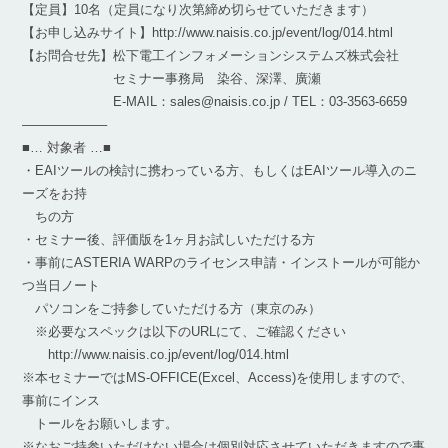
【定員】10名（定員になり次第締め切らせていただきます）
【お申し込みサイト】http://www.naisis.co.jp/event/log/014.html
【お問合せ先】松下電工インフォメーションシステムズ株式会社
セミナー事務局 染谷、深澤、廣瀬
E-MAIL：sales@naisis.co.jp / TEL：03-3563-6659
——————–
■… 対象者 …■
・EAIツールの検討に携わっている方、もしくはEAIツール導入のニ
ーズをお持
ちの方
・セミナー後、評価版を1ヶ月お試しいただける方
・事前にASTERIA WARPのライセンス申請・インストールが可能か
つ当日ノート
パソコンをご持参していただける方（東京のみ）
※必要なスペックは以下のURLにて、ご確認ください
http://www.naisis.co.jp/event/log/014.html
※本セミナーではMS-OFFICE(Excel、Access)を使用しますので、
事前にインス
トールをお願いします。
※なおご持参いただけない場合は個別対応させていただきますので事