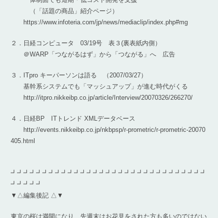
（「話題の商品」紹介ページ）
https://www.infoteria.com/jp/news/mediaclip/index.php#mg
２．日経コンピュータ 03/19号 表３(裏表紙内側）
＠WARP「つながるはず」から「つながる」へ 広告
３．ITpro キーパーソンは語る （2007/03/27）
基幹系システムでも「マッシュアップ」が進む時代がくる
http://itpro.nikkeibp.co.jp/article/Interview/20070326/266270/
４．日経BP ITトレンド XMLデータベース
http://events.nikkeibp.co.jp/nkbpsp/r-prometric/r-prometric-20070
405.html
┛┛┛┛┛┛┛┛┛┛┛┛┛┛┛┛┛┛┛┛┛┛┛┛┛┛┛┛┛┛┛
┛┛┛┛┛
▼△編集後記 △▼
東京の桜は満開になり、先週末はお花見をされた方も多いのではない