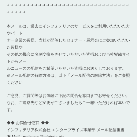
┛┛┛┛┛┛┛┛┛┛┛┛┛┛┛┛┛┛┛┛┛┛┛┛┛┛┛┛┛┛┛
┛┛┛┛┛
本メールは、過去にインフォテリアのサービスをご利用いただいた方
やパート
ナー企業の皆様、当社が開催したセミナー・展示会にご参加いただい
た皆様や
その他の機会に名刺交換をさせていただいた皆様および当社Webサイ
トからメー
ルニュースの配信をご希望いただいた皆様にお送りしております。
※メール配信の解除方法は、以下「メール配信の解除方法」をご参照
ください
ご意見、ご質問等はお気軽に下記の問合せ窓口までお寄せください。
なお、ご連絡先など変更がございましたらご一報いただければ幸いで
す。
◆◆ お問合せ窓口 ◆◆
インフォテリア株式会社 エンタープライズ事業部 メール配信担当
[E-Mail]: mailnews@infoteria.biz