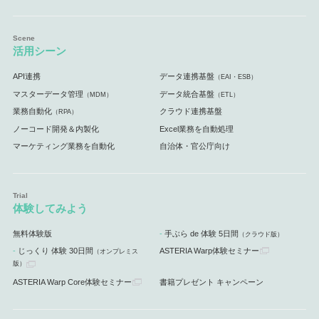
活用シーン
API連携
データ連携基盤
（EAI・ESB）
マスターデータ管理
データ統合基盤
（MDM）
（ETL）
業務自動化
クラウド連携基盤
（RPA）
ノーコード開発＆内製化
Excel業務を自動処理
マーケティング業務を自動化
自治体・官公庁向け
体験してみよう
無料体験版
手ぶら de 体験 5日間
（クラウド版）
じっくり 体験 30日間
ASTERIA Warp体験セミナー
（オンプレミス
版）
ASTERIA Warp Core体験セミナー
書籍プレゼント キャンペーン