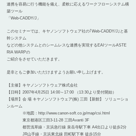
連携を容易に行う機能を備え、柔軟に応えるワークフローシステム構
築ツール
「Web-CADDY/J」
このセミナーでは、キヤノンソフトウェア社の｢Web-CADDY/J｣と基
幹システム
などの他システムとのシームレスな連携を実現するEAIツールASTE
RIA WARPの
ご紹介をさせていただきます。
是非ともご参加いただけますようお願い申し上げます。
【主催】キヤノンソフトウェア株式会社
【日時】2007年4月25日 14:00～17:00 （13:30より受付開始）
【場所】会 場 キヤノンソフトウェア(株) 三田【新館】 ソリューショ
ンルーム
※地図：http://www.canon-soft.co.jp/map/csi.html
東京都港区三田3-11-28 三田Avanti 3F
都営浅草線・京浜急行線 泉岳寺駅下車 A4出口より徒歩2分
JR山手線・京浜東北線 田町駅下車 徒歩15分