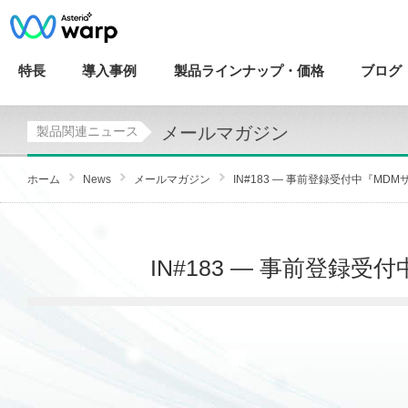
特長
導入
事例
製品ラインナップ・
価格
ブログ
メールマガジン
製品関連ニュース
ホーム
News
メールマガジン
IN#183 — 事前登録受付中『MDMサ
IN#183 — 事前登録