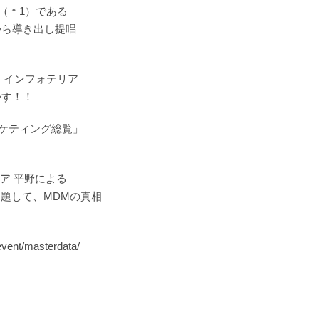
（＊1）である
ら導き出し提唱
て、インフォテリア
かす！！
ーケティング総覧」
ア 平野による
題して、MDMの真相
nt/masterdata/