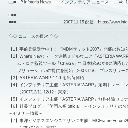
□□■ // Infoteria News — インフォテリア ニュース — Vol.183
□■■
■■■ ――――――――― 2007.11.15 配信 https://www.infote
━━━━━━━━━━━━━━━━━━━━━━━━━━━
◇◇ ニュースの目次 ◇◇
【1】事前登録受付中！！『MDMサミット2007』開催のお知
【2】What’s New : データ連携ミドルウェア「ASTERIA W
ム・ログ監視ツール「Chakra」で日本版SOX法に適応し
ソリューションの提供を開始（2007/11/6 プレスリリー
【3】ASTERIA WARP 4.1.1 を出荷開始
【4】インフォテリア主催「ASTERIA WARP」定期トレーニ
（2007/12/11-12/12：東京）
【5】インフォテリア主催「ASTERIA WARP」無料体験セミ
【6】社長ブログ：「笑門来福 official」～インフォテリアの
～セミナー情報～
【7】東洋ビジネスエンジニアリング主催 MCFrame Forum20
（2007/11/22：東京）