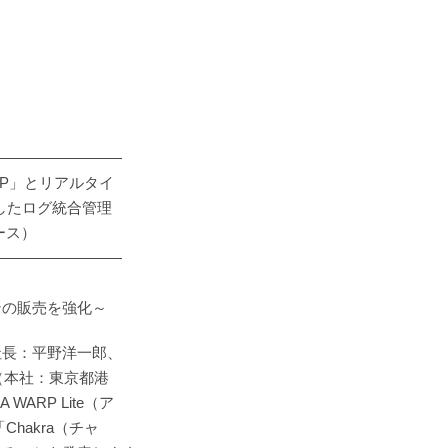
―――――――――
WARP」とリアルタイ
したログ統合管理
ース）
―――――――――
売を強化～
社長：平野洋一郎、
（本社：東京都港
ARP Lite（ア
hakra（チャ