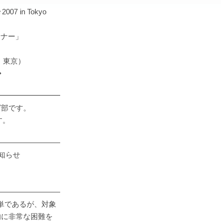
 in Tokyo
ミナー」
9：東京）
◆
━━━━━━━━━
グ部です。
す。
―――――――――
知らせ
―――――――――
単であるが、対象
に非常な困難を