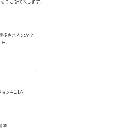
することを発表します。
うに連携されるのか？
から↓
―――――――――
―――――――――
ョン4.1.1を、
追加