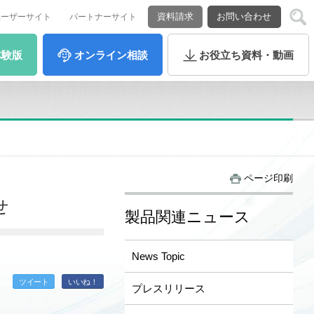
資料請求
お問い合わせ
ユーザーサイト
パートナーサイト
体験版
オンライン
相談
お役立ち
資料・動画
ページ印刷
せ
製品関連ニュース
News Topic
ツイート
いいね！
プレスリリース