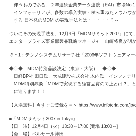
伴うものである。２年連続企業データ連携（EAI）市場No.1
インフォテリアが、多数の導入実績・積み重ねたノウハウか
する“日本発のMDM”の実現手法とは・・・・・？～
ついにその実現手法を、12月4日『MDMサミット2007』に
エンタープライズ事業部製品戦略マネージャ 山崎将良が明
※＊1：テクノシステムリサーチ社「2006年ソフトウェアマ
◆◇◆ MDM特別鼎談決定（東京・大阪） ◆◇◆
日経BP社 田口氏、大成建設株式会社 木内氏、インフォテリ
MDM特別鼎談「MDMで実現する経営品質の向上とは？」と
に迫ります！！
【入場無料】今すぐご登録を＝＞ https://www.infoteria.com/jp/eve
■『MDMサミット2007 in Tokyo』
【日 時】12月4日（火）13:30～17:00 [開場 13:00～]
【会 場】ベルサール神田