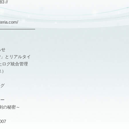
 //
ria.com/
━━━━━━━━━
らせ
ARP」とリアルタイ
たログ統合管理
ス）
ング
ナー
名刺の秘密～
07