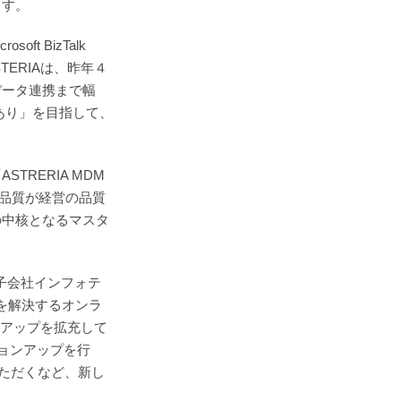
ます。
t BizTalk
STERIAは、昨年４
データ連携まで幅
Aあり」を目指して、
RERIA MDM
の品質が経営の品質
の中核となるマスタ
子会社インフォテ
題を解決するオンラ
ンアップを拡充して
ジョンアップを行
用いただくなど、新し