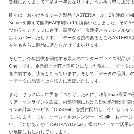
皆様にとりまして幸多き一年となりますようお祈り申し上げ
昨年は、おかげさまで主力製品「ASTERIA」が、2年連続でMicrosof
Serverを抑えて国内EAI市場No.1を獲得いたしました。そのA
つのラインアップに進化。高度なデータ連携からシンプルな
広くカバーいたします。「データ連携のあるところASTERI
今年もさらに製品に磨きをかけてまいります。
そして、今年提供を開始する最大のエンタープライズ製品が「AST
One」です。企業経営がITと不可分になった現在、「データ
を左右する」状況となっています。そして「データの品質」
ーデータの品質向上を強力に支援いたします。
また、さらに広い世界を「つなぐ」ために、昨年SaaS専業の
リア・オンラインを設立。内部統制におけるExcel統制の問
イン表計算サービス「OnSheet」を提供開始し、今年もライ
まいります。また、ソーシャルカレンダー「c2talk」もバー
い、「＠ぴあ」や「TSUTAYA Discas」様のサイトでご活
い展開にも注力しております。