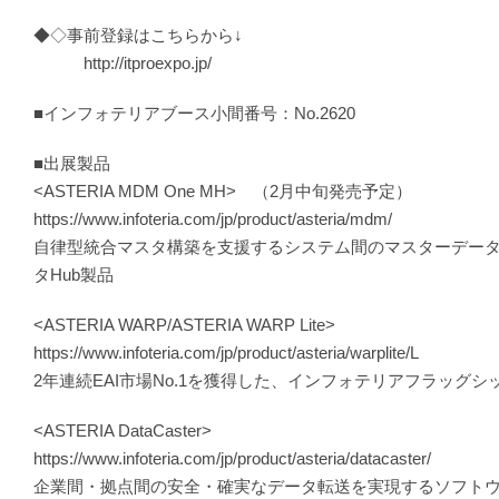
◆◇事前登録はこちらから↓
http://itproexpo.jp/
■インフォテリアブース小間番号：No.2620
■出展製品
<ASTERIA MDM One MH> （2月中旬発売予定）
https://www.infoteria.com/jp/product/asteria/mdm/
自律型統合マスタ構築を支援するシステム間のマスターデー
タHub製品
<ASTERIA WARP/ASTERIA WARP Lite>
https://www.infoteria.com/jp/product/asteria/warplite/L
2年連続EAI市場No.1を獲得した、インフォテリアフラッグシ
<ASTERIA DataCaster>
https://www.infoteria.com/jp/product/asteria/datacaster/
企業間・拠点間の安全・確実なデータ転送を実現するソフト