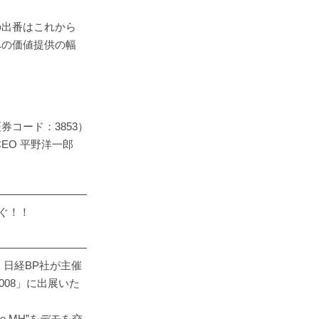
の出番はこれから
への価値提供の幅
：3853）
野洋一郎
―――――――――
ぬぐ！！
―――――――――
、日経BP社が主催
2008」に出展いた
e MH”をデモを交