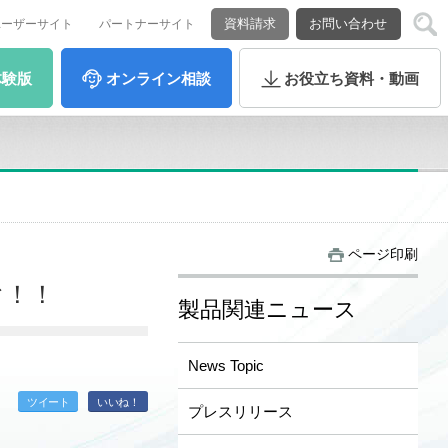
資料請求
お問い合わせ
ユーザーサイト
パートナーサイト
体験版
オンライン
相談
お役立ち
資料・動画
ページ印刷
ぬぐ！！
製品関連ニュース
News Topic
ツイート
いいね！
プレスリリース