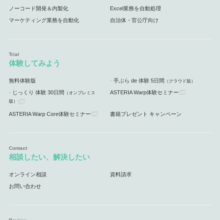
ノーコード開発＆内製化
Excel業務を自動処理
マーケティング業務を自動化
自治体・官公庁向け
体験してみよう
無料体験版
手ぶら de 体験 5日間
（クラウド版）
じっくり 体験 30日間
ASTERIA Warp体験セミナー
（オンプレミス
版）
ASTERIA Warp Core体験セミナー
書籍プレゼント キャンペーン
相談したい、解決したい
オンライン相談
資料請求
お問い合わせ