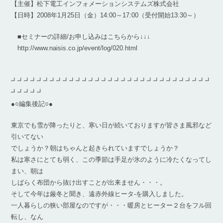
【主催】松下電工インフォメーションシステムズ株式会社
【日時】2008年1月25日（金）14:00～17:00（受付開始13:30～）
■セミナーの詳細/お申し込みはこちらから↓↓↓
http://www.naisis.co.jp/event/log/020.html
┛┛┛┛┛┛┛┛┛┛┛┛┛┛┛┛┛┛┛┛┛┛┛┛┛┛┛┛┛┛┛
┛┛┛┛┛
●○編集後記○●
東京でも雪が降ったりと、寒い日が続いておりますが皆さま風邪など
引いてない
でしょうか？朝はちゃんと起きられていますでしょうか？
私は寒さにとても弱く、この季節は手足が氷のように冷たくなってし
まい、朝は
しばらく布団から抜け出すことが出来ません・・・。
そして今年は厳冬と聞き、遠赤外線ヒータ-を購入しました。
一人暮らしの狭い部屋なのですが・・・暖房とヒーター２台をフル回
転し、なん