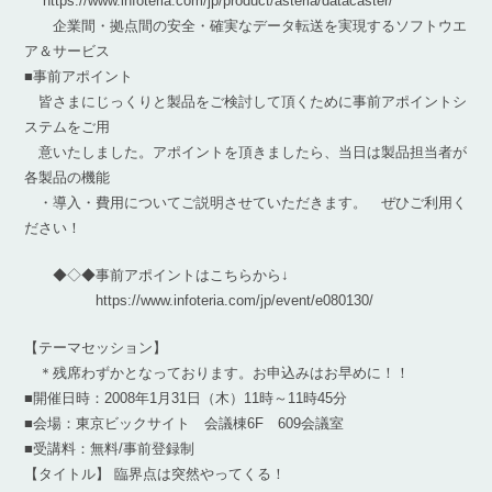
https://www.infoteria.com/jp/product/asteria/datacaster/
企業間・拠点間の安全・確実なデータ転送を実現するソフトウエ
ア＆サービス
■事前アポイント
皆さまにじっくりと製品をご検討して頂くために事前アポイントシ
ステムをご用
意いたしました。アポイントを頂きましたら、当日は製品担当者が
各製品の機能
・導入・費用についてご説明させていただきます。 ぜひご利用く
ださい！
◆◇◆事前アポイントはこちらから↓
https://www.infoteria.com/jp/event/e080130/
【テーマセッション】
＊残席わずかとなっております。お申込みはお早めに！！
■開催日時：2008年1月31日（木）11時～11時45分
■会場：東京ビックサイト 会議棟6F 609会議室
■受講料：無料/事前登録制
【タイトル】 臨界点は突然やってくる！