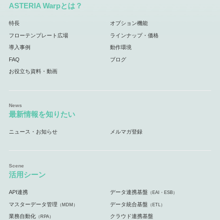
ASTERIA Warpとは？
特長
オプション機能
フローテンプレート広場
ラインナップ・価格
導入事例
動作環境
FAQ
ブログ
お役立ち資料・動画
最新情報を知りたい
ニュース・お知らせ
メルマガ登録
活用シーン
API連携
データ連携基盤
（EAI・ESB）
マスターデータ管理
データ統合基盤
（MDM）
（ETL）
業務自動化
クラウド連携基盤
（RPA）