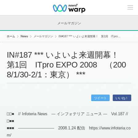
C
o
n
t
メールマガジン
e
n
t
ホーム
News
メールマガジン
IN#187 *** いよいよ来週開幕！ 第1回 ITpro...
s
L
i
IN#187 *** いよいよ来週開幕！
n
e
第1回 ITpro EXPO 2008 （200
u
p
8/1/30-2/1：東京） ***
ツイート
いいね！
□□■ // Infoteria News — インフォテリア ニュース — Vol.187 //
□■■
■■■ ――――――――― 2008.1.24 配信 https://www.infoteria.co
m/