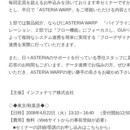
毎回定員を超えるお申込みを頂いております本セミナーです
とし、半日で「ASTERIA WARP」をご堪能いただける内容
１部では製品紹介、ならびにASTERIA WARP 『パイプラ
レーション、２部では『フロー機能』にフォーカスし、GUI
よって複雑なシステム連携を簡単に実現する「フローデザイ
連携を実際に行っていただきます。
また、日々ASTERIAのサポートを行っている専任スタッフ
応答のお時間もございます。データ連携でお悩みの方、ぜひ
いただき、ASTERIA WARPの使い勝手の良さをお確かめ下さ
【主催】インフォテリア株式会社
◇◆東京/秋葉原◆◇
【日時】2008年4月22日（火）13:10～16:40 （受付開始12:5
【費用】無料（Webサイトからの事前登録が必要）
■セミナーの詳細/受講のお申し込みはこちらから↓