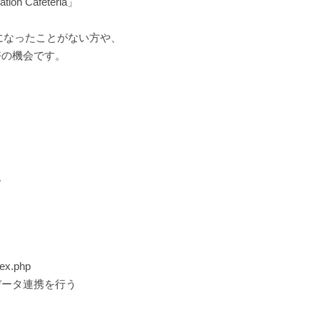
n Cafeteria」
をご覧になったことがない方や、
好の機会です。
。
dex.php
ータ連携を行う