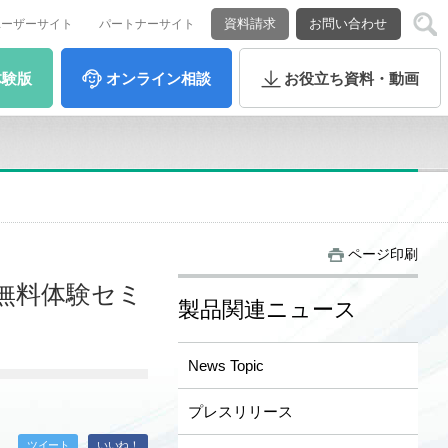
資料請求
お問い合わせ
ユーザーサイト
パートナーサイト
体験版
オンライン
相談
お役立ち
資料・動画
ページ印刷
P」無料体験セミ
製品関連ニュース
News Topic
プレスリリース
ツイート
いいね！