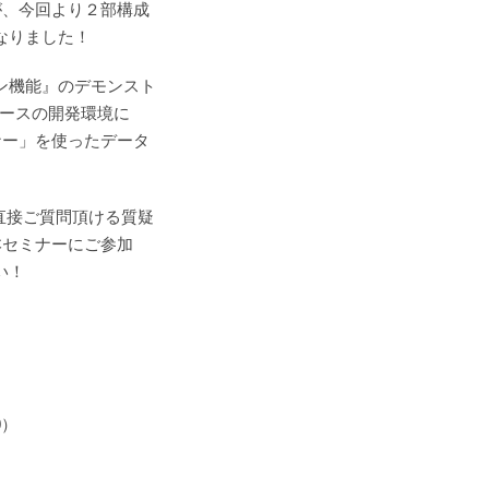
が、今回より２部構成
となりました！
イン機能』のデモンスト
ベースの開発環境に
ナー」を使ったデータ
に直接ご質問頂ける質疑
本セミナーにご参加
い！
0）