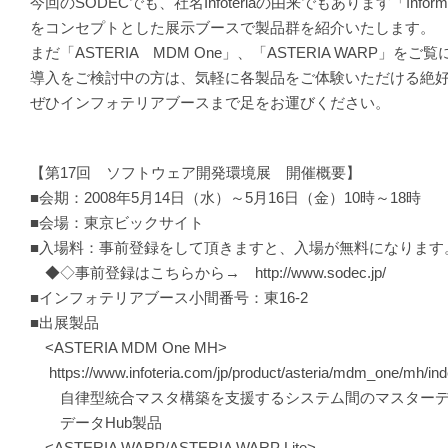
今回のSODECでも、社名Infoteriaの由来でもあります「Informatio
をコンセプトとした展示ブースで製品群を紹介いたします。
まだ「ASTERIA MDM One」、「ASTERIA WARP」
導入をご検討中の方は、気軽に各製品をご体験いただける絶
ぜひインフォテリアブースまで足をお運びください。
【第17回 ソフトウェア開発環境展 開催概要】
■会期：2008年5月14日（水）～5月16日（金）10時～18時
■会場：東京ビックサイト
■入場料：事前登録をして頂きますと、入場が無料になります
◆◇事前登録はこちらから→ http://www.sodec.jp/
■インフォテリアブース小間番号：東16-2
■出展製品
<ASTERIA MDM One MH>
https://www.infoteria.com/jp/product/asteria/mdm_one/mh/in
自律型統合マスタ構築を支援するシステム間のマスターデ
データHub製品
<ASTERIA WARP/ASTERIA WARP Lite>