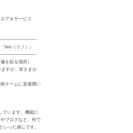
ウエア＆サービス
―――――――――
lino（リノ）』
―――――――――
付箋を貼る場所）
ていますが、皆さまが
開発チームに直接聞い
用しています。機能に
スやブログなど、何で
)といった感じです。