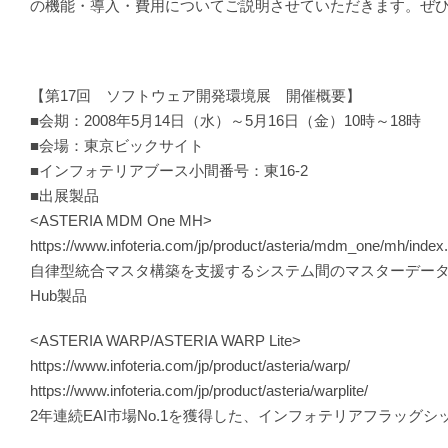
の機能・導入・費用についてご説明させていただきます。ぜ
【第17回 ソフトウェア開発環境展 開催概要】
■会期：2008年5月14日（水）～5月16日（金）10時～18時
■会場：東京ビックサイト
■インフォテリアブース小間番号：東16-2
■出展製品
<ASTERIA MDM One MH>
https://www.infoteria.com/jp/product/asteria/mdm_one/mh/index
自律型統合マスタ構築を支援するシステム間のマスターデー
Hub製品
<ASTERIA WARP/ASTERIA WARP Lite>
https://www.infoteria.com/jp/product/asteria/warp/
https://www.infoteria.com/jp/product/asteria/warplite/
2年連続EAI市場No.1を獲得した、インフォテリアフラッグシ