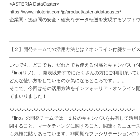
<ASTERIA DataCaster>
https://www.infoteria.com/jp/product/asteria/datacaster/
企業間・拠点間の安全・確実なデータ転送を実現するソフト
―――――――――――――――――――――――――――
【２】開発チームでの活用方法とは？オンライン付箋サービス『
―――――――――――――――――――――――――――
いつでも、どこでも、だれとでも使える付箋とキャンバス（
『lino(リノ)』、発表以来すでにたくさんの方にご利用頂い
どんな使い方をしているのか気になるところです。。。
そこで、今回はその活用方法をインフォテリア・オンライン
てまいりました！
*-*-*-*-*-*-*-*-*-*-*-*-*-*-*-*-*-*-*-*-*-*-*-*-*-*-*-*-*-*-*-*-*-*-*-*-*
『lino』の開発チームでは、１枚のキャンバスを共有して活
関すること、マーケティングに関すること、関連するニュー
も気軽に貼りあっています。非同期なファシリテーション(*1