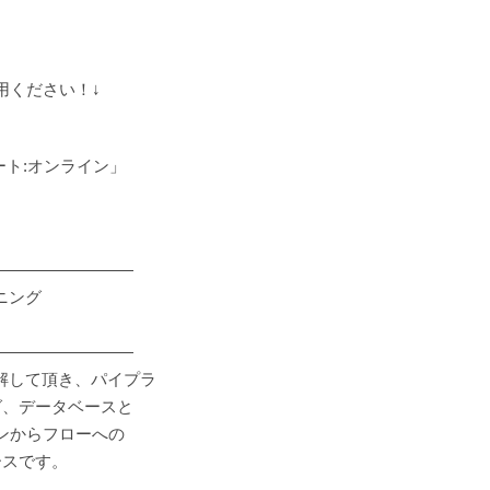
用ください！↓
ト:オンライン」
―――――――――
ニング
―――――――――
理解して頂き、パイプラ
グ、データベースと
インからフローへの
ースです。