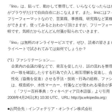
『lino』は、貼って、動かして整理して、いらなくなったら
がブラウザだけで自由自在におこなえます。また、linoには
フリーフォーマットなので、営業職、事務職、研究職など業
ができます。使ってみるとおわかり頂けますが、フリーフォ
軽です。気軽だからどんどん付箋が貼られていきます。
『lino』は無料のオンライサービスです。ぜひ、読者の皆さ
ライベートで試されてみては如何でしょうか？
(*1）ファシリテーション….
企業内の会議の場などで、発言を促したり、話の流れを整理
の一致を確認したりする行為で介入し相互理解を促進し、合
性化（協働を促進）させる手法・技術・行為の総称。ファシ
は、模造紙や、水性マーカー、付箋などが使われる場合が
（「フリー百科事典：ウィキペディア日本語版」より引用
2008年4月24日(木) 10:30 UTC、URL: http://ja.wikipedia.org）
■お問合先：インフォテリア・オンライン株式会社