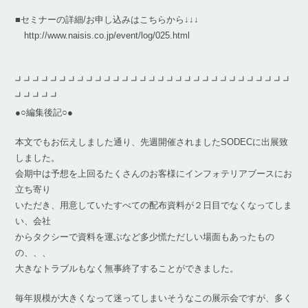
■セミナーの詳細/お申し込みはこちらから↓↓↓
http://www.naisis.co.jp/event/log/025.html
┛┛┛┛┛┛┛┛┛┛┛┛┛┛┛┛┛┛┛┛┛┛┛┛┛┛┛┛┛┛┛
┛┛┛┛┛
●○編集後記○●
本文でもお伝えしました通り、先週開催されましたSODECに出展致
しました。
会期中は予想を上回るたくさんのお客様にインフォテリアブースにお
立ち寄り
いただき、用意していたすべての配布資料が２日目でなくなってしま
い、会社
からタクシーで資料を運ぶなど多少慌ただしい場面もあったもの
の、、、
大きなトラブルもなく無事終了することができました。
毎年規模が大きくなって迷ってしまいそうなこの展示会ですが、多く