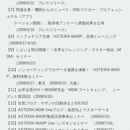
（2008/5/22 プレスリリース）
【7】関連企業・機関からのニュース：XMLマスター：プロフェッシ
ョナル（アプリ
ケーション開発）」取得者アンケート調査結果を公表
（2008/5/19 プレスリリース）
【8】インフォテリア主催「ASTERIA WARP」定期トレーニング
（2008/6/17-6/18）
【9】いよいよ明日開催！！名寄せクレンジング・マスター統合（M
DM）セミナー
（2008/5/23）
【10】ノンコーディングでのデータ連携を体験！「ASTERIA WAR
P」無料体験セミナー
（2008/5/27：東京 2008/6/23：大阪）
【11】お申込受付中！MDM研究会「MDM ブートキャンプ」 シー
ズン１第2回目（2008/5/28）
【12】社長ブログ：サザンの活動休止と6月25日
【13】ASTERIA MDM Oneブログ：仮想化とマスターデータ
【14】ASTERIA WARP徹底活用事例セミナー （2008/5/23）
【15】ASTERIA WARP Liteハンズオンセミナー （2008/7/18）
【16】ASTERIA WARPソリューションセミナー （2008/5/27）