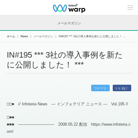
C
o
n
t
メールマガジン
e
n
t
ホーム
News
メールマガジン
IN#195 *** 3社の導入事例を新たに公開しました！ ...
s
L
i
IN#195 *** 3社の導入事例を新た
n
e
に公開しました！ ***
u
p
ツイート
いいね！
□□■ // Infoteria News — インフォテリア ニュース — Vol.195 //
□■■
■■■ ――――――――― 2008.05.22 配信 https://www.infoteria.c
om/