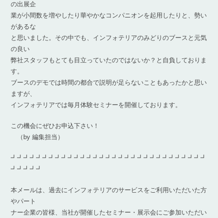
の出展企
業が小間数を増やしたり華やかなコンパニオンを起用したりと、勢い
があるな
と思いました。その中でも、インフォテリアのみどりのブースと元気
の良い
弊社スタッフもとても目立っていたのではないか？と自負しておりま
す。
ブースのデモでは時間の都合で説明が足らないこともあったかと思い
ますが、
インフォテリアでは毎月体験セミナーを開催しております。
この機会にぜひお申込下さい！
（by 編集担当）
┛┛┛┛┛┛┛┛┛┛┛┛┛┛┛┛┛┛┛┛┛┛┛┛┛┛┛┛┛┛┛
┛┛┛┛┛
本メールは、過去にインフォテリアのサービスをご利用いただいた方
やパート
ナー企業の皆様、当社が開催したセミナー・展示会にご参加いただい