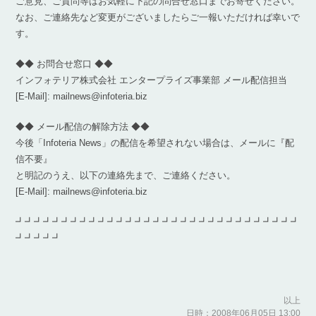
ご意見、ご質問等はお気軽に下記の問合せ窓口までお寄せください。
なお、ご連絡先など変更がございましたらご一報いただければ幸いで
す。
◆◆ お問合せ窓口 ◆◆
インフォテリア株式会社 エンタープライズ事業部 メール配信担当
[E-Mail]: mailnews@infoteria.biz
◆◆ メール配信の解除方法 ◆◆
今後「Infoteria News」の配信を希望されない場合は、メールに『配
信不要』
と明記のうえ、以下の連絡先まで、ご連絡ください。
[E-Mail]: mailnews@infoteria.biz
┛┛┛┛┛┛┛┛┛┛┛┛┛┛┛┛┛┛┛┛┛┛┛┛┛┛┛┛┛┛┛
┛┛┛┛┛
以上
日時：2008年06月05日 13:00