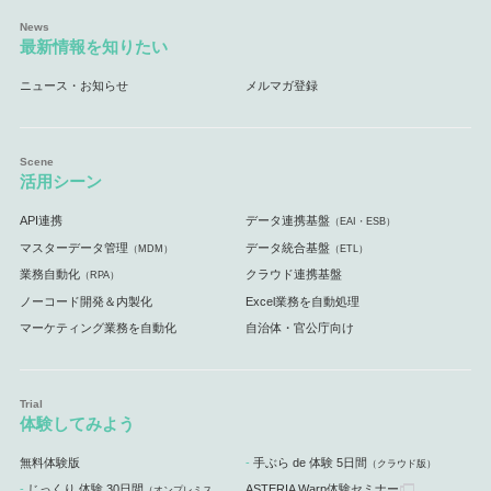
最新情報を知りたい
ニュース・お知らせ
メルマガ登録
活用シーン
API連携
データ連携基盤
（EAI・ESB）
マスターデータ管理
データ統合基盤
（MDM）
（ETL）
業務自動化
クラウド連携基盤
（RPA）
ノーコード開発＆内製化
Excel業務を自動処理
マーケティング業務を自動化
自治体・官公庁向け
体験してみよう
無料体験版
手ぶら de 体験 5日間
（クラウド版）
じっくり 体験 30日間
ASTERIA Warp体験セミナー
（オンプレミス