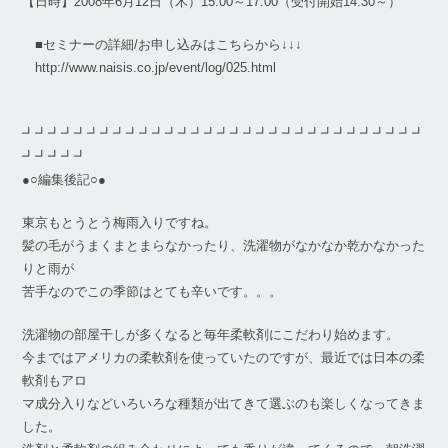
【日時】2008年6月12日（木）15:00～17:00（受付開始14:30～）
■セミナーの詳細/お申し込みはこちらから↓↓↓
http://www.naisis.co.jp/event/log/025.html
┛┛┛┛┛┛┛┛┛┛┛┛┛┛┛┛┛┛┛┛┛┛┛┛┛┛┛┛┛┛┛
┛┛┛┛┛
●○編集後記○●
東京もとうとう梅雨入りですね。
髪の毛がうまくまとまらなかったり、洗濯物がなかなか乾かなかった
りと雨が
苦手なのでこの季節はとても辛いです。。。
洗濯物の部屋干しが多くなると毎年柔軟剤にこだわり始めます。
今まではアメリカの柔軟剤を使っていたのですが、最近では日本の柔
軟剤もアロ
マ成分入りなどいろいろな種類が出てきて選ぶのも楽しくなってきま
した。