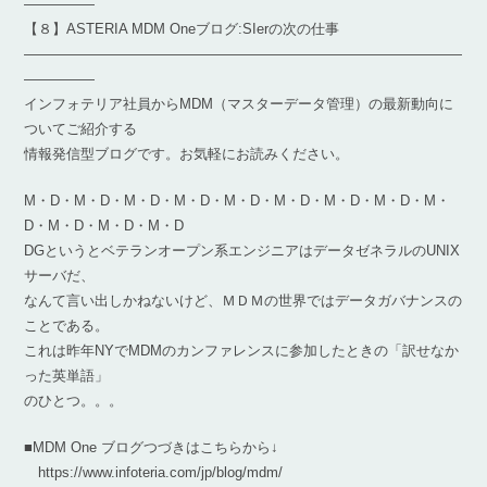
―――――
【８】ASTERIA MDM Oneブログ:SIerの次の仕事
―――――――――――――――――――――――――――――――
―――――
インフォテリア社員からMDM（マスターデータ管理）の最新動向に
ついてご紹介する
情報発信型ブログです。お気軽にお読みください。
M・D・M・D・M・D・M・D・M・D・M・D・M・D・M・D・M・
D・M・D・M・D・M・D
DGというとベテランオープン系エンジニアはデータゼネラルのUNIX
サーバだ、
なんて言い出しかねないけど、ＭＤＭの世界ではデータガバナンスの
ことである。
これは昨年NYでMDMのカンファレンスに参加したときの「訳せなか
った英単語」
のひとつ。。。
■MDM One ブログつづきはこちらから↓
https://www.infoteria.com/jp/blog/mdm/