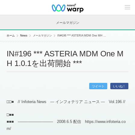
C
o
n
t
メールマガジン
e
n
t
ホーム
News
メールマガジン
IN#196 *** ASTERIA MDM One MH ...
s
L
i
IN#196 *** ASTERIA MDM One M
n
e
H 1.0.1を出荷開始 ***
u
p
ツイート
いいね！
□□■ // Infoteria News — インフォテリア ニュース — Vol.196 //
□■■
■■■ ――――――――― 2008.6.5 配信 https://www.infoteria.co
m/