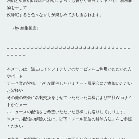
洗剤と柔軟剤の組み合わせによっても香りが違ってくるので、朝洗濯
物を干して
夜帰宅すると色々な香りが楽しめて少し癒されます。
（by 編集担当）
┛┛┛┛┛┛┛┛┛┛┛┛┛┛┛┛┛┛┛┛┛┛┛┛┛┛┛┛┛┛┛
┛┛┛┛┛
本メールは、過去にインフォテリアのサービスをご利用いただいた方
やパート
ナー企業の皆様、当社が開催したセミナー・展示会にご参加いただい
た皆様や
その他の機会に名刺交換をさせていただいた皆様および当社Webサイ
トからメー
ルニュースの配信をご希望いただいた皆様にお送りしております。
※メール配信の解除方法は、以下「メール配信の解除方法」をご参照
ください