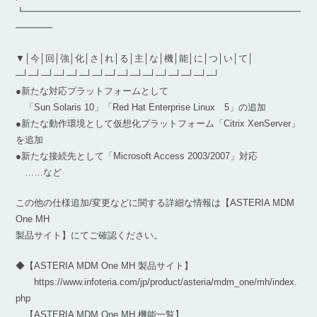
┗━━━━━━━━━━━━━━━━━━━━━━━━━━━━━━
━━━━
▼│今│回│強│化│さ│れ│る│主│な│機│能│に│つ│い│て│
─┘─┘─┘─┘─┘─┘─┘─┘─┘─┘─┘─┘─┘─┘─┘─┘
●新たな対応プラットフォームとして
「Sun Solaris 10」「Red Hat Enterprise Linux 5」の追加
●新たな動作環境として仮想化プラットフォーム「Citrix XenServer」
を追加
●新たな接続先として「Microsoft Access 2003/2007」対応
……など
この他の仕様追加/変更などに関する詳細な情報は【ASTERIA MDM
One MH
製品サイト】にてご確認ください。
◆【ASTERIA MDM One MH 製品サイト】
https://www.infoteria.com/jp/product/asteria/mdm_one/mh/index.
php
【ASTERIA MDM One MH 機能一覧】