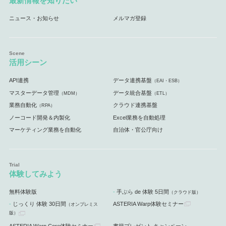
最新情報を知りたい
ニュース・お知らせ
メルマガ登録
活用シーン
API連携
データ連携基盤
（EAI・ESB）
マスターデータ管理
データ統合基盤
（MDM）
（ETL）
業務自動化
クラウド連携基盤
（RPA）
ノーコード開発＆内製化
Excel業務を自動処理
マーケティング業務を自動化
自治体・官公庁向け
体験してみよう
無料体験版
手ぶら de 体験 5日間
（クラウド版）
じっくり 体験 30日間
ASTERIA Warp体験セミナー
（オンプレミス
版）
ASTERIA Warp Core体験セミナー
書籍プレゼント キャンペーン