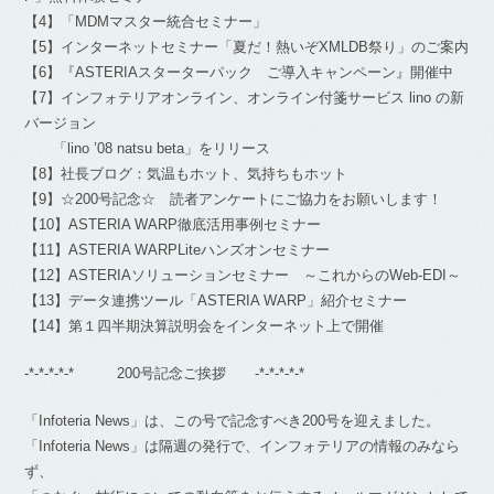
【4】「MDMマスター統合セミナー」
【5】インターネットセミナー「夏だ！熱いぞXMLDB祭り」のご案内
【6】『ASTERIAスターターパック ご導入キャンペーン』開催中
【7】インフォテリアオンライン、オンライン付箋サービス lino の新
バージョン
「lino ’08 natsu beta」をリリース
【8】社長ブログ：気温もホット、気持ちもホット
【9】☆200号記念☆ 読者アンケートにご協力をお願いします！
【10】ASTERIA WARP徹底活用事例セミナー
【11】ASTERIA WARPLiteハンズオンセミナー
【12】ASTERIAソリューションセミナー ～これからのWeb-EDI～
【13】データ連携ツール「ASTERIA WARP」紹介セミナー
【14】第１四半期決算説明会をインターネット上で開催
-*-*-*-*-* 200号記念ご挨拶 -*-*-*-*-*
「Infoteria News」は、この号で記念すべき200号を迎えました。
「Infoteria News」は隔週の発行で、インフォテリアの情報のみなら
ず、