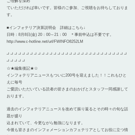
ご理解を深め
ていただければ幸いです。皆様のご参加、ご視聴をお待ちしておりま
す。
■インフォテリア決算説明会 詳細はこちら↓
日時：8月8日(金) 20：00～21：00 ＊事前申込は不要です。
http://www.c-hotline.net/url/FWINFO8252LM
┛┛┛┛┛┛┛┛┛┛┛┛┛┛┛┛┛┛┛┛┛┛┛┛┛┛┛┛┛┛┛
┛┛┛┛┛
☆★編集後記★☆
インフォテリアニュースもついに200号を迎えました！！これもひと
えに毎号
ご愛読いただいている読者の皆さまのおかげとスタッフ一同感謝して
おります。
過去のインフォテリアニュースを改めて振り返るとその時々の旬な話
題が盛り
込まれていて、今更ながら勉強になります。
今後も皆さまのインフォメーションカフェテリアとしてお役に立つ情