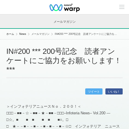
C
o
n
t
メールマガジン
e
n
t
ホーム
News
メールマガジン
IN#200 *** 200号記念 読者アンケートにご協力を...
s
L
i
IN#200 *** 200号記念 読者アン
n
e
ケートにご協力をお願いします！
u
p
***
ツイート
いいね！
＞インフォテリアニュースＮｏ．２００！＜
□□□－■■－☆－■■－★－■■－□□□–Infoteria News– Vol.200 —
□☆。■ ■ ■ ■ ■ ■○。□
□ ★－－■－－■－－■－■－－■－☆□ インフォテリア ニュース