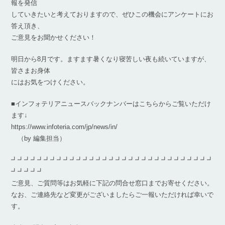
報を発信
していきたいと考えておりますので、ぜひこの機会にアンケートにお
答え頂き、
ご意見をお聞かせください！
明日から8月です。ますます暑くなり寝苦しい夜も続いていますが、
皆さまお身体
にはお気をつけください。
■インフォテリアニュースバックナンバーはこちらからご覧いただけ
ます↓
https://www.infoteria.com/jp/news/in/
（by 編集担当）
┛┛┛┛┛┛┛┛┛┛┛┛┛┛┛┛┛┛┛┛┛┛┛┛┛┛┛┛┛┛┛
┛┛┛┛┛
ご意見、ご質問等はお気軽に下記の問合せ窓口までお寄せください。
なお、ご連絡先など変更がございましたらご一報いただければ幸いで
す。