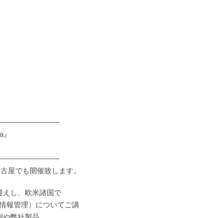
ト
―――――――――
ya』
―――――――――
月は名古屋でも開催致します。
迎えし、欧米諸国で
品情報管理）についてご講
例や弊社製品