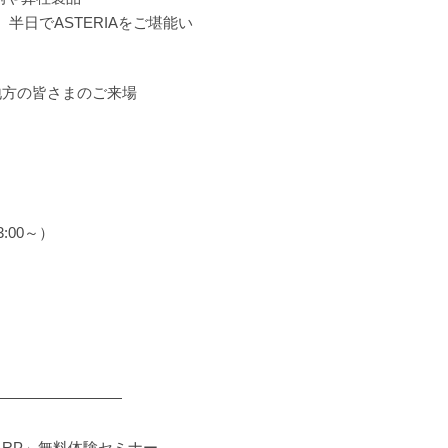
など、半日でASTERIAをご堪能い
地方の皆さまのご来場
:00～）
―――――――――
ARP」無料体験セミナー