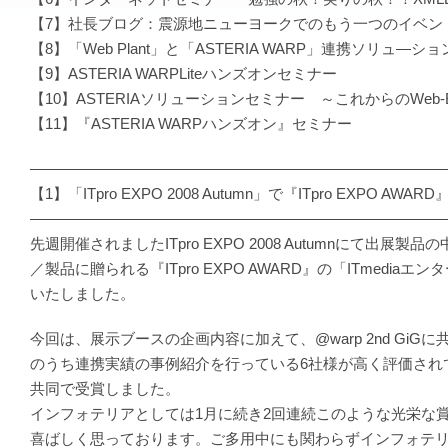
【7】社長ブログ：震源地ニューヨークでのもう一つのイベン
【8】「Web Plant」と「ASTERIA WARP」連携ソリュ―シ
【9】ASTERIA WARPLiteハンズオンセミナー
【10】ASTERIAソリューションセミナー ～これからのWeb-
【11】『ASTERIA WARPハンズオン』セミナー
―――――――――――――――――――――――――――
【1】「ITpro EXPO 2008 Autumn」で『ITpro EXPO AW
―――――――――――――――――――――――――――
先週開催されましたITpro EXPO 2008 Autumnにて出展製
／製品に贈られる『ITpro EXPO AWARD』の「ITmedia
いたしました。
今回は、展示ブースの企画内容に加えて、@warp 2nd GiGに
のうち連携実績の事例紹介を行っている6社様が高く評価され
共同で受賞しました。
インフォテリアとしては1月に続き2回連続このような光栄な
喜ばしく思っております。ご多用中にも関わらずインフォテ