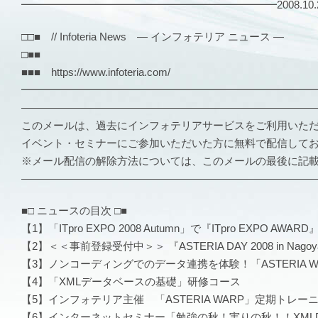
━━━━━━━━━━━━━━━━━━━━━━━━2008.10.23 
□□■ // Infoteria News — インフォテリア ニュース —
□■■
■■■ https://www.infoteria.com/
━━━━━━━━━━━━━━━━━━━━━━━━━━━
―――――――――――――――――――――――――――
このメールは、過去にインフォテリアサービスをご利用いた
イベント・セミナーにご参加いただいた方に無料で配信して
※メール配信の解除方法については、このメールの最後に記
―――――――――――――――――――――――――――
■□ ニュースの目次 □■
【1】「ITpro EXPO 2008 Autumn」で『ITpro EXPO AW
【2】＜＜事前登録受付中＞＞ 『ASTERIA DAY 2008 in Nago
【3】ノンコーディングでのデータ連携を体験！「ASTERIA 
【4】「XMLデータベースの基礎」研修コース
【5】インフォテリア主催 「ASTERIA WARP」定期トレー
【6】インターネットセミナー「勉強の秋！実りの秋！！XML