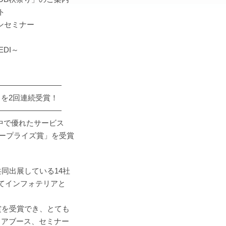
ト
ョンセミナー
EDI～
―――――――――
ARD』を2回連続受賞！
―――――――――
品の中で優れたサービス
エンタープライズ賞」を受賞
共同出展している14社
てインフォテリアと
賞を受賞でき、とても
リアブース、セミナー