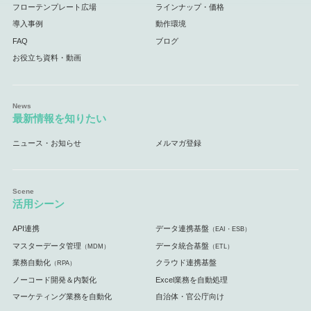
フローテンプレート広場
ラインナップ・価格
導入事例
動作環境
FAQ
ブログ
お役立ち資料・動画
最新情報を知りたい
ニュース・お知らせ
メルマガ登録
活用シーン
API連携
データ連携基盤
（EAI・ESB）
マスターデータ管理
データ統合基盤
（MDM）
（ETL）
業務自動化
クラウド連携基盤
（RPA）
ノーコード開発＆内製化
Excel業務を自動処理
マーケティング業務を自動化
自治体・官公庁向け