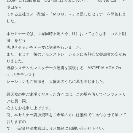
2009年2月26日東京、翌27日には大阪において、「“Yes We Can！”～
明日から
できる全社コスト削減＝「ＭＤＭ」～」と題したセミナーを開催しま
した。
本セミナーでは、世界同時不況の今、ITにおいてさらなる「コスト削
減」をどう
実現させるかをテーマに講演を行いました。
また、セミナー後のデモンストレーションにも熱心な参加者の姿があ
りました。
既存システムのマスタデータ連携を実現する「ASTERIA MDM On
e」のデモンスト
レーションをご覧頂き、大盛況のうちに幕を閉じました。
悪天候の中ご来場くださった方々には、この場を借りてインフォテリ
ア社員一同、
心よりお礼申し上げます。
尚、本セミナー講演資料をご希望の方には無料でご送付させて頂いて
おりますの
で、下記資料請求窓口よりお気軽にお問い合わせ下さい。