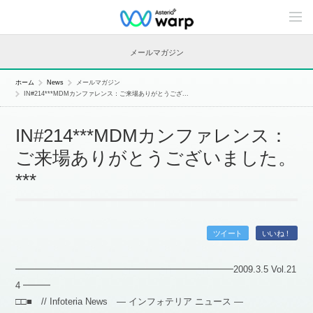
C
o
n
t
メールマガジン
e
n
t
ホーム
News
メールマガジン
s
IN#214***MDMカンファレンス：ご来場ありがとうござ...
L
i
n
IN#214***MDMカンファレンス：
e
u
ご来場ありがとうございました。
p
***
ツイート
いいね！
━━━━━━━━━━━━━━━━━━━━━━━━2009.3.5 Vol.21
4 ━━━
□□■ // Infoteria News — インフォテリア ニュース —