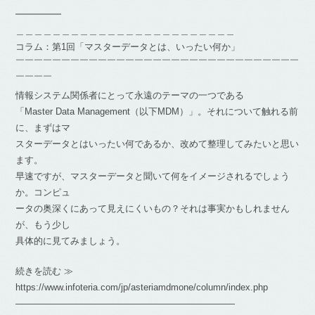
━━━━━
＿＿＿＿＿＿＿＿＿＿＿＿＿＿＿＿＿＿＿＿＿＿＿＿
コラム：第1回「マスターデータとは、いったい何か」
￣￣￣￣￣￣￣￣￣￣￣￣￣￣￣￣￣￣￣￣￣￣￣￣￣￣￣￣￣￣￣
￣￣￣￣
情報システム関係者にとって永遠のテーマの一つである
「Master Data Management（以下MDM）」。それについて触れる前
に、まずはマ
スターデータとはいったい何であるか、改めて整理してみたいと思い
ます。
早速ですが、マスターデータと聞いて何をイメージされるでしょう
か。コンピュ
ータの奥深くにあって見えにくいもの？それは事実かもしれません
が、もう少し
具体的に見てみましょう。
続きを読む ≫
https://www.infoteria.com/jp/asteriamdmone/column/index.php
————————————————————————