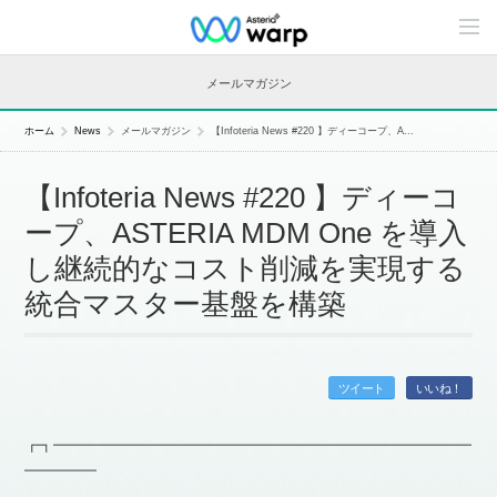
C
o
n
t
メールマガジン
e
n
t
ホーム
News
メールマガジン
【Infoteria News #220 】ディーコープ、A...
s
L
i
【Infoteria News #220 】ディーコ
n
e
ープ、ASTERIA MDM One を導入
u
p
し継続的なコスト削減を実現する
統合マスター基盤を構築
ツイート
いいね！
┏┓━━━━━━━━━━━━━━━━━━━━━━━━━━━━━
━━━━━