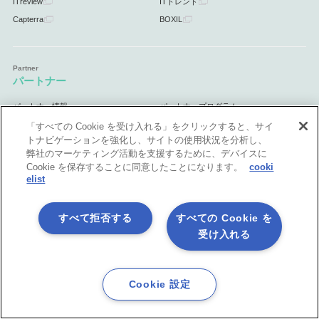
ITreview
ITトレンド
Capterra
BOXIL
パートナー
パートナー情報
パートナープログラム
パートナー制度へのお問合せ
「すべての Cookie を受け入れる」をクリックすると、サイ
トナビゲーションを強化し、サイトの使用状況を分析し、
弊社のマーケティング活動を支援するために、デバイスに
Cookie を保存することに同意したことになります。
cooki
elist
サポート
サポート情報
すべて拒否する
すべての Cookie を
受け入れる
Cookie 設定
プライバシーポリシー
製品共通利用規約
各社商標について
会社情報
English