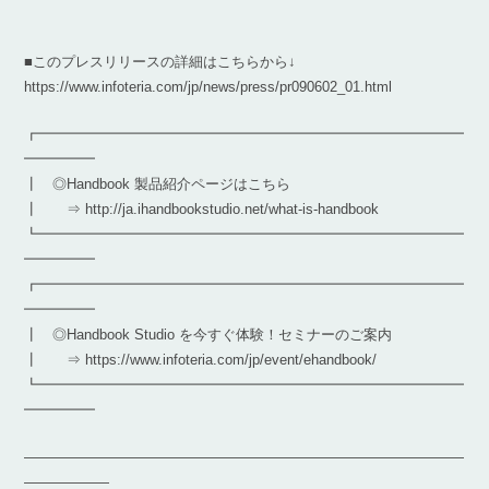
■このプレスリリースの詳細はこちらから↓
https://www.infoteria.com/jp/news/press/pr090602_01.html
┏━━━━━━━━━━━━━━━━━━━━━━━━━━━━━━
━━━━━
┃ ◎Handbook 製品紹介ページはこちら
┃ ⇒ http://ja.ihandbookstudio.net/what-is-handbook
┗━━━━━━━━━━━━━━━━━━━━━━━━━━━━━━
━━━━━
┏━━━━━━━━━━━━━━━━━━━━━━━━━━━━━━
━━━━━
┃ ◎Handbook Studio を今すぐ体験！セミナーのご案内
┃ ⇒ https://www.infoteria.com/jp/event/ehandbook/
┗━━━━━━━━━━━━━━━━━━━━━━━━━━━━━━
━━━━━
―――――――――――――――――――――――――――――――
――――――