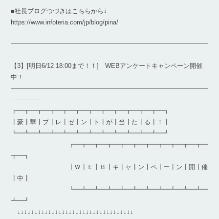
■社長ブログつづきはこちらから↓
https://www.infoteria.com/jp/blog/pina/
―――――――――――――――――――――――――――――――
―――――
【3】[明日6/12 18:00まで！！] WEBアンケートキャンペーン開催
中！
―――――――――――――――――――――――――――――――
―――――
┏━┳━┳━┳━┳━┳━┳━┳━┳━┳━┳━┳━┓
┃豪┃華┃プ┃レ┃ゼ┃ン┃ト┃が┃当┃た┃る┃！┃
┗━┻━┻━┻━┻━┻━┻━┻━┻━┻━┻━┻━┛
┏━┳━┳━┳━┳━┳━┳━┳━┳━┳━┳━
┳━┓
┃Ｗ┃Ｅ┃Ｂ┃キ┃ャ┃ン┃ペ┃ー┃ン┃開┃催
┃中┃
┗━┻━┻━┻━┻━┻━┻━┻━┻━┻━┻━
┻━┛
↓↓↓↓↓↓↓↓↓↓↓↓↓↓↓↓↓↓↓↓↓↓↓↓↓↓↓↓↓↓↓↓↓↓