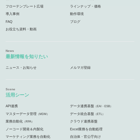
フローテンプレート広場
ラインナップ・価格
導入事例
動作環境
FAQ
ブログ
お役立ち資料・動画
最新情報を知りたい
ニュース・お知らせ
メルマガ登録
活用シーン
API連携
データ連携基盤
（EAI・ESB）
マスターデータ管理
データ統合基盤
（MDM）
（ETL）
業務自動化
クラウド連携基盤
（RPA）
ノーコード開発＆内製化
Excel業務を自動処理
マーケティング業務を自動化
自治体・官公庁向け