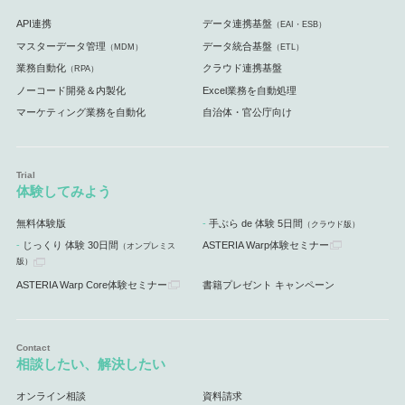
API連携
データ連携基盤
（EAI・ESB）
マスターデータ管理
データ統合基盤
（MDM）
（ETL）
業務自動化
クラウド連携基盤
（RPA）
ノーコード開発＆内製化
Excel業務を自動処理
マーケティング業務を自動化
自治体・官公庁向け
体験してみよう
無料体験版
手ぶら de 体験 5日間
（クラウド版）
じっくり 体験 30日間
ASTERIA Warp体験セミナー
（オンプレミス
版）
ASTERIA Warp Core体験セミナー
書籍プレゼント キャンペーン
相談したい、解決したい
オンライン相談
資料請求