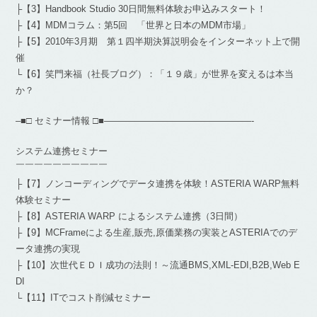
├【3】Handbook Studio 30日間無料体験お申込みスタート！
├【4】MDMコラム：第5回 「世界と日本のMDM市場」
├【5】2010年3月期 第１四半期決算説明会をインターネット上で開
催
└【6】笑門来福（社長ブログ）：「１９歳」が世界を変えるは本当
か？
–■□ セミナー情報 □■————————————————-
システム連携セミナー
￣￣￣￣￣￣￣￣￣￣
├【7】ノンコーディングでデータ連携を体験！ASTERIA WARP無料
体験セミナー
├【8】ASTERIA WARP によるシステム連携（3日間）
├【9】MCFrameによる生産,販売,原価業務の実装とASTERIAでのデ
ータ連携の実現
├【10】次世代ＥＤＩ成功の法則！～流通BMS,XML-EDI,B2B,Web E
DI
└【11】ITでコスト削減セミナー