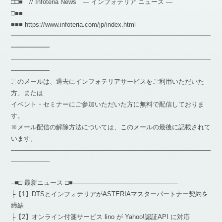
□□■ // Infoteria News — インフォテリア ニュース —
□■■
■■■ https://www.infoteria.com/jp/index.html
━━━━━━━━━━━━━━━━━━━━━━━━━━━━━━━
━━━━━━
―――――――――――――――――――――――――――――――
――――――
このメールは、過去にインフォテリアサービスをご利用いただいた
方、または
イベント・セミナーにご参加いただいた方に無料で配信しておりま
す。
※メール配信の解除方法については、このメールの最後に記載されて
います。
―――――――――――――――――――――――――――――――
――――――
–■□ 最新ニュース □■————————————————-
├【1】DTSとインフォテリアがASTERIAマスターパートナー契約を
締結
├【2】オンライン付箋サービス lino が Yahoo!認証API に対応