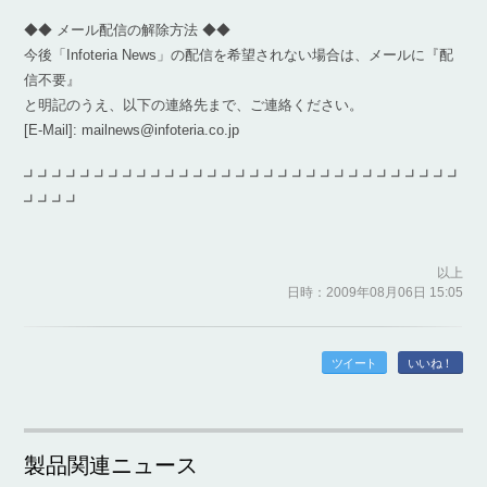
◆◆ メール配信の解除方法 ◆◆
今後「Infoteria News」の配信を希望されない場合は、メールに『配
信不要』
と明記のうえ、以下の連絡先まで、ご連絡ください。
[E-Mail]: mailnews@infoteria.co.jp
┛┛┛┛┛┛┛┛┛┛┛┛┛┛┛┛┛┛┛┛┛┛┛┛┛┛┛┛┛┛┛
┛┛┛┛
以上
日時：2009年08月06日 15:05
ツイート
いいね！
製品関連ニュース