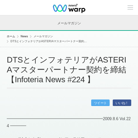
C
o
n
t
メールマガジン
e
n
t
ホーム
News
メールマガジン
s
DTSとインフォテリアがASTERIAマスターパートナー契約...
L
i
n
DTSとインフォテリアがASTERI
e
u
Aマスターパートナー契約を締結
p
【Infoteria News #224 】
ツイート
いいね！
━━━━━━━━━━━━━━━━━━━━━━━━2009.8.6 Vol.22
4 ━━━━