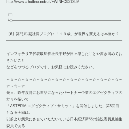
http://www.c-hotline.net/url/FWINFO9312LM
┏┓
┗□━━━━━━━━━━━━━━━━━━━━━━━━━━━━━
━━━━━
【6】笑門来福(社長ブログ)：「１９歳」が世界を変えるは本当か？
━━━━━━━━━━━━━━━━━━━━━━━━━━━━━━━
━━━━━
インフォテリア代表取締役社長平野が日々感じたことや書き留めてお
きたいこと
などをつづるブログです。お気軽にお読みください。
～☆～☆～☆～☆～☆～☆～☆～☆～☆～☆～☆～☆～☆～☆～☆～
☆～☆～☆
先日、昨年度特にお世話になったパートナー企業のエグゼクティブの
方々を招いて
「ASTERIA エグゼクティブ・サミット」を開催しました。第5回目
となる今回は、
以前より懇意にさせていただいている日本経済新聞の論説委員兼編集
委員である