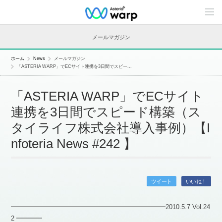
C
o
n
t
メールマガジン
e
n
t
ホーム
News
メールマガジン
s
「ASTERIA WARP」でECサイト連携を3日間でスピー...
L
i
n
「ASTERIA WARP」でECサイト
e
u
連携を3日間でスピード構築（ス
p
タイライフ株式会社導入事例）【I
nfoteria News #242 】
ツイート
いいね！
━━━━━━━━━━━━━━━━━━━━━━━━2010.5.7 Vol.24
2 ━━━━