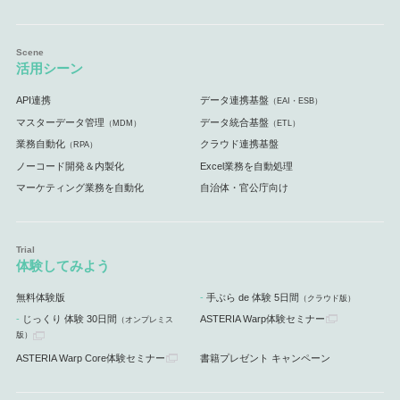
活用シーン
API連携
データ連携基盤
（EAI・ESB）
マスターデータ管理
データ統合基盤
（MDM）
（ETL）
業務自動化
クラウド連携基盤
（RPA）
ノーコード開発＆内製化
Excel業務を自動処理
マーケティング業務を自動化
自治体・官公庁向け
体験してみよう
無料体験版
手ぶら de 体験 5日間
（クラウド版）
じっくり 体験 30日間
ASTERIA Warp体験セミナー
（オンプレミス
版）
ASTERIA Warp Core体験セミナー
書籍プレゼント キャンペーン