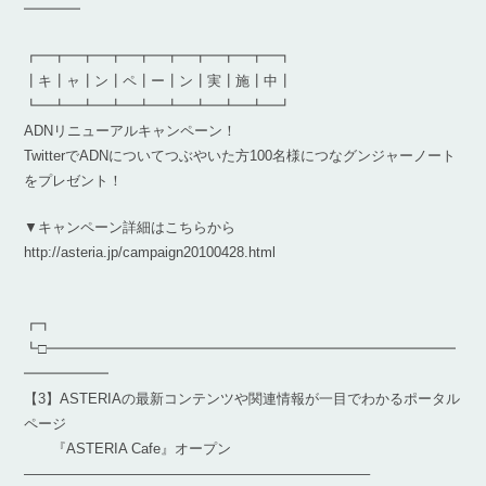
━━━━
┏━┳━┳━┳━┳━┳━┳━┳━┳━┓
┃キ┃ャ┃ン┃ペ┃ー┃ン┃実┃施┃中┃
┗━┻━┻━┻━┻━┻━┻━┻━┻━┛
ADNリニューアルキャンペーン！
TwitterでADNについてつぶやいた方100名様につなグンジャーノート
をプレゼント！
▼キャンペーン詳細はこちらから
http://asteria.jp/campaign20100428.html
┏┓
┗□━━━━━━━━━━━━━━━━━━━━━━━━━━━━━
━━━━━━
【3】ASTERIAの最新コンテンツや関連情報が一目でわかるポータル
ページ
『ASTERIA Cafe』オープン
————————————————————————–