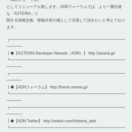
としてリニューアル致します。ADNフォーラムでは、より一層活発
な「ASTERIA」に
関する情報交換、情報共有の場として活用して頂きたいと考えており
ます。
┏━━━━━━━━━━━━━━━━━━━━━━━━━━━━━━
━━━━
┃◆【ASTERIA Developer Network（ADN）】 http://asteria.jp/
┗━━━━━━━━━━━━━━━━━━━━━━━━━━━━━━
━━━━
┏━━━━━━━━━━━━━━━━━━━━━━━━━━━━━━
━━━━
┃◆【ADNフォーラム】 http://forum.asteria.jp/
┗━━━━━━━━━━━━━━━━━━━━━━━━━━━━━━
━━━━
┏━━━━━━━━━━━━━━━━━━━━━━━━━━━━━━
━━━━
┃◆【ADN Twitter】 http://twitter.com/Infoteria_adn/
┗━━━━━━━━━━━━━━━━━━━━━━━━━━━━━━