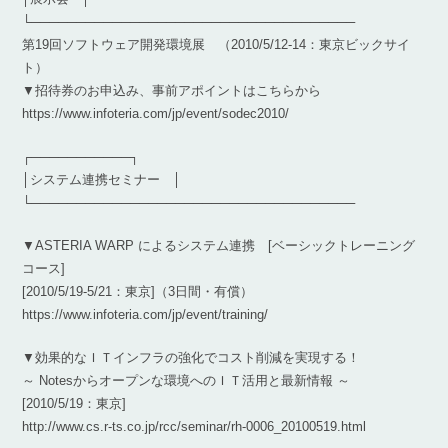
└────────────────────────────────────
第19回ソフトウェア開発環境展 （2010/5/12-14：東京ビックサイ
ト）
▼招待券のお申込み、事前アポイントはこちらから
https://www.infoteria.com/jp/event/sodec2010/
┌───────────┐
│システム連携セミナー │
└────────────────────────────────────
▼ASTERIA WARP によるシステム連携 [ベーシックトレーニング
コース]
[2010/5/19-5/21：東京]（3日間・有償）
https://www.infoteria.com/jp/event/training/
▼効果的なＩＴインフラの強化でコスト削減を実現する！
～ Notesからオープンな環境へのＩＴ活用と最新情報 ～
[2010/5/19：東京]
http://www.cs.r-ts.co.jp/rcc/seminar/rh-0006_20100519.html