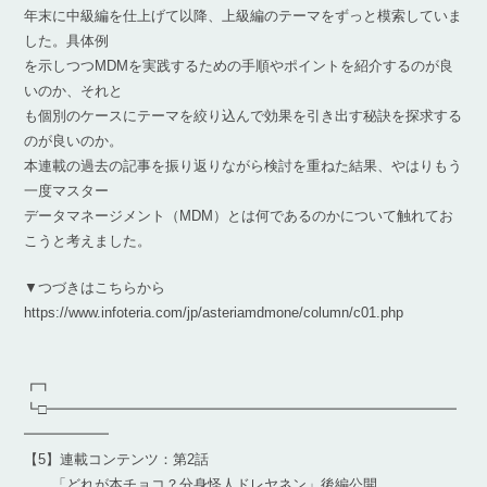
年末に中級編を仕上げて以降、上級編のテーマをずっと模索していま
した。具体例
を示しつつMDMを実践するための手順やポイントを紹介するのが良
いのか、それと
も個別のケースにテーマを絞り込んで効果を引き出す秘訣を探求する
のが良いのか。
本連載の過去の記事を振り返りながら検討を重ねた結果、やはりもう
一度マスター
データマネージメント（MDM）とは何であるのかについて触れてお
こうと考えました。
▼つづきはこちらから
https://www.infoteria.com/jp/asteriamdmone/column/c01.php
┏┓
┗□━━━━━━━━━━━━━━━━━━━━━━━━━━━━━
━━━━━━
【5】連載コンテンツ：第2話
「どれが本チョコ？分身怪人ドレヤネン」後編公開