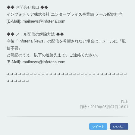
◆◆ お問合せ窓口 ◆◆
インフォテリア株式会社 エンタープライズ事業部 メール配信担当
[E-Mail]: mailnews@infoteria.com
◆◆ メール配信の解除方法 ◆◆
今後「Infoteria News」の配信を希望されない場合は、メールに『配
信不要』
と明記のうえ、以下の連絡先まで、ご連絡ください。
[E-Mail]: mailnews@infoteria.com
┛┛┛┛┛┛┛┛┛┛┛┛┛┛┛┛┛┛┛┛┛┛┛┛┛┛┛┛┛┛┛
┛┛┛┛┛┛
以上
日時：2010年05月07日 16:01
ツイート
いいね！