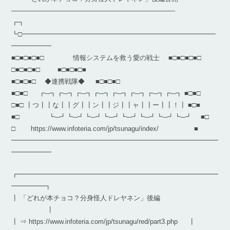
————————————————————————–
┏┓
┗□━━━━━━━━━━━━━━━━━━━━━━━━━━━━━
━━━━━━
■□■□■□■□ 情報システムを救う愛の戦士 ■□■□■□■□
□■□■□■□ ■□■□■□■
■□■□■□ ◆連携戦隊◆ ■□■□■□
■□■□ ┏─┓┏─┓┏─┓┏─┓┏─┓┏─┓┏─┓┏─┓ ■□■□
□■□ ┃つ┃┃な┃┃グ┃┃ン┃┃ジ┃┃ャ┃┃ー┃┃！┃ ■□■
■□ ┗─┛┗─┛┗─┛┗─┛┗─┛┗─┛┗─┛┗─┛ ■□
□ https://www.infoteria.com/jp/tsunagu/index/ ■
━━━━━━━━━━━━━━━━━━━━━━━━━━━━━━━
━━━━━━
┏━━━━━━━━━━━━━━━━━━━━━━━━━━━━━━
━━━━━┓
┃ 「どれが本チョコ？分身怪人ドレヤネン」後編
┃
┃ ⇒ https://www.infoteria.com/jp/tsunagu/red/part3.php ┃