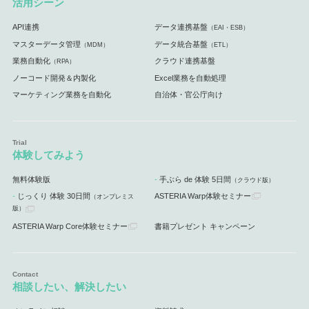
活用シーン
API連携
データ連携基盤
（EAI・ESB）
マスターデータ管理
データ統合基盤
（MDM）
（ETL）
業務自動化
クラウド連携基盤
（RPA）
ノーコード開発＆内製化
Excel業務を自動処理
マーケティング業務を自動化
自治体・官公庁向け
体験してみよう
無料体験版
手ぶら de 体験 5日間
（クラウド版）
じっくり 体験 30日間
ASTERIA Warp体験セミナー
（オンプレミス
版）
ASTERIA Warp Core体験セミナー
書籍プレゼント キャンペーン
相談したい、解決したい