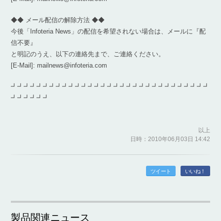
◆◆ メール配信の解除方法 ◆◆
今後「Infoteria News」の配信を希望されない場合は、メールに『配
信不要』
と明記のうえ、以下の連絡先まで、ご連絡ください。
[E-Mail]: mailnews@infoteria.com
┛┛┛┛┛┛┛┛┛┛┛┛┛┛┛┛┛┛┛┛┛┛┛┛┛┛┛┛┛┛┛
┛┛┛┛┛┛
以上
日時：2010年06月03日 14:42
ツイート
いいね！
製品関連ニュース