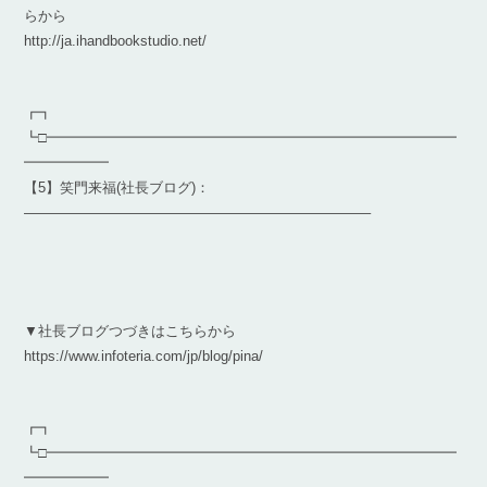
らから
http://ja.ihandbookstudio.net/
┏┓
┗□━━━━━━━━━━━━━━━━━━━━━━━━━━━━━
━━━━━━
【5】笑門来福(社長ブログ)：
————————————————————————–
▼社長ブログつづきはこちらから
https://www.infoteria.com/jp/blog/pina/
┏┓
┗□━━━━━━━━━━━━━━━━━━━━━━━━━━━━━
━━━━━━