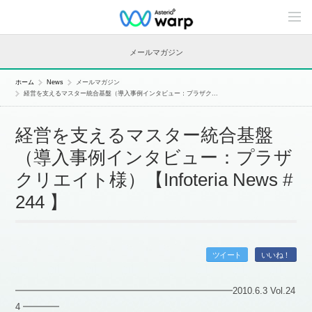
C
o
n
t
メールマガジン
e
n
t
ホーム
News
メールマガジン
s
経営を支えるマスター統合基盤（導入事例インタビュー：プラザク...
L
i
n
経営を支えるマスター統合基盤
e
u
（導入事例インタビュー：プラザ
p
クリエイト様）【Infoteria News #
244 】
ツイート
いいね！
━━━━━━━━━━━━━━━━━━━━━━━━2010.6.3 Vol.24
4 ━━━━