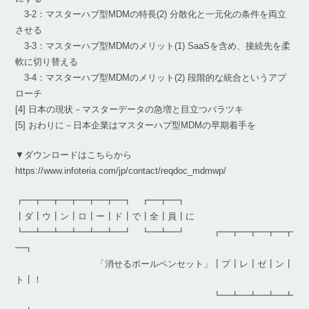
3-2：マスターハブ型MDMの特長(2) 分散化と一元化の条件を両立
させる
3-3：マスターハブ型MDMのメリット(1) SaaSを含め、接続先を柔
軟に切り替える
3-4：マスターハブ型MDMのメリット(2) 段階的な統合というアプ
ローチ
[4] 日本の現状－マスターデータの急増と目立つバラツキ
[5] おわりに－日本企業はマスターハブ型MDMの早期着手を
▼ダウンロードはこちらから
https://www.infoteria.com/jp/contact/reqdoc_mdmwp/
┏━┳━┳━┳━┳━┳━┓ ┏━┳━┓
┃ダ┃ウ┃ン┃ロ┃ー┃ド┃で┃全┃員┃に
┗━┻━┻━┻━┻━┻━┛ ┗━┻━┛ ┏━┳━┳━┳━┳
━┓
「消せるボールペンセット」┃プ┃レ┃ゼ┃ン┃
ト┃！
┗━┻━┻━┻━┻