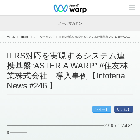
C
o
n
t
メールマガジン
e
n
t
ホーム
News
メールマガジン
IFRS対応を実現するシステム連携基盤“ASTERIA WA...
s
L
i
IFRS対応を実現するシステム連
n
e
携基盤“ASTERIA WARP” //住友林
u
p
業株式会社 導入事例【Infoteria
News #246 】
ツイート
いいね！
━━━━━━━━━━━━━━━━━━━━━━━━2010.7.1 Vol.24
6 ━━━━