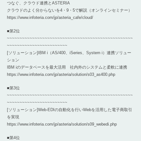
つなぐ、クラウド連携とASTERIA
クラウドのよく分からないを4・9・5で解説（オンラインセミナー）
https://www.infoteria.com/jp/asteria_cafe/cloud/
■第2位
~~~~~~~~~~~~~~~~~~~~~~~~~~~~~~~~~~~~~~~~~~~~~~~~~~
~~~~~~~~~~~~~~~~~~~~~~~~
[ソリューション]IBM i（AS/400、iSeries、System i）連携ソリュー
ション
IBM iのデータベースを最大活用 社内外のシステムと柔軟に連携
https://www.infoteria.com/jp/asteria/solution/s03_as400.php
■第3位
~~~~~~~~~~~~~~~~~~~~~~~~~~~~~~~~~~~~~~~~~~~~~~~~~~
~~~~~~~~~~~~~~~~~~~~~~~~
[ソリューション]Web-EDIの自動化を行いWebを活用した電子商取引
を実現
https://www.infoteria.com/jp/asteria/solution/s09_webedi.php
■第4位