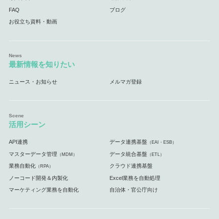
FAQ
ブログ
お役立ち資料・動画
最新情報を知りたい
ニュース・お知らせ
メルマガ登録
活用シーン
API連携
データ連携基盤
（EAI・ESB）
マスターデータ管理
データ統合基盤
（MDM）
（ETL）
業務自動化
クラウド連携基盤
（RPA）
ノーコード開発＆内製化
Excel業務を自動処理
マーケティング業務を自動化
自治体・官公庁向け