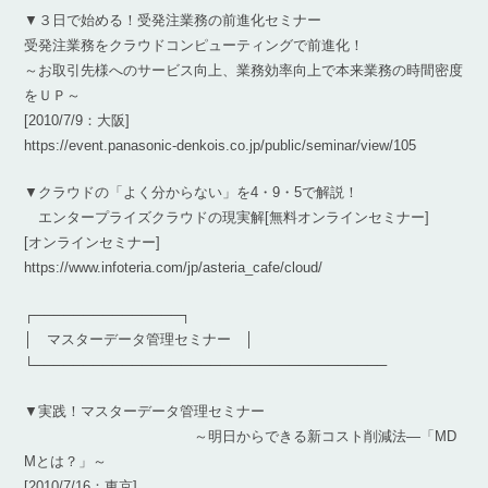
▼３日で始める！受発注業務の前進化セミナー
受発注業務をクラウドコンピューティングで前進化！
～お取引先様へのサービス向上、業務効率向上で本来業務の時間密度
をＵＰ～
[2010/7/9：大阪]
https://event.panasonic-denkois.co.jp/public/seminar/view/105
▼クラウドの「よく分からない」を4・9・5で解説！
エンタープライズクラウドの現実解[無料オンラインセミナー]
[オンラインセミナー]
https://www.infoteria.com/jp/asteria_cafe/cloud/
┌───────────────┐
│ マスターデータ管理セミナー │
└────────────────────────────────────
▼実践！マスターデータ管理セミナー
～明日からできる新コスト削減法―「MD
Mとは？」～
[2010/7/16：東京]