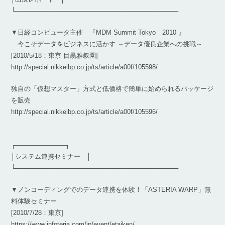
└────────────────────────────────────
▼日経コンピュータ主催 『MDM Summit Tokyo 2010 』
今こそデータをビジネスに活かす ～データ優良企業への挑戦～
[2010/5/18：東京 目黒雅叙園]
http://special.nikkeibp.co.jp/ts/article/a00f/105598/
独自の「仮想マスター」方式と低価格で簡単に始められるパッケージ
を販売
http://special.nikkeibp.co.jp/ts/article/a00f/105596/
┌───────────┐
│システム連携セミナー │
└────────────────────────────────────
▼ノンコーディングでのデータ連携を体験！「ASTERIA WARP」無
料体験セミナー
[2010/7/28：東京]
https://www.infoteria.com/jp/event/etaiken/