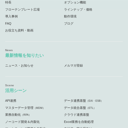
特長
オプション機能
フローテンプレート広場
ラインナップ・価格
導入事例
動作環境
FAQ
ブログ
お役立ち資料・動画
最新情報を知りたい
ニュース・お知らせ
メルマガ登録
活用シーン
API連携
データ連携基盤
（EAI・ESB）
マスターデータ管理
データ統合基盤
（MDM）
（ETL）
業務自動化
クラウド連携基盤
（RPA）
ノーコード開発＆内製化
Excel業務を自動処理