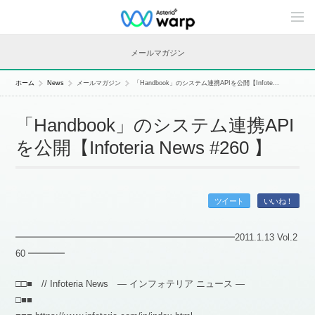
C
o
n
t
メールマガジン
e
n
t
ホーム
News
メールマガジン
「Handbook」のシステム連携APIを公開【Infote...
s
L
i
「Handbook」のシステム連携API
n
e
を公開【Infoteria News #260 】
u
p
ツイート
いいね！
━━━━━━━━━━━━━━━━━━━━━━━━2011.1.13 Vol.2
60 ━━━━
□□■ // Infoteria News — インフォテリア ニュース —
□■■