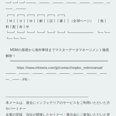
━┛━┛━┛━━━…━━━…━━━…━━━…━━━…━━━…━
━━…━━━
┏━┓┏━┓┏━┓┏━┓┏━┓┏━┓
┃Ｍ┃┃Ｄ┃┃Ｍ┃┃解┃┃説┃┃書┃┃（全38ページ） ┃無┃
料┃配┃布┃中
┗━┛┗━┛┗━┛┗━┛┗━┛┗━┛┗━━━━━━━ ┗━┗━
┗━┗━┗━
MDMの基礎から海外事情までマスターデータマネージメント徹底
解析！
^^^^^^^^^^^^^^^^^^^^^^^^^^^^^^^^^^^^^^^^^^^^^^^^^^^^^^^^^^^^^^^
https://www.infoteria.com/jp/contact/reqdoc_mdmmanual/
━━━…━━━…━━━…━━━…━━━…━━━…━━━…━━
━…━━－PR－
————————————————————————–
本メールは、過去にインフォテリアのサービスをご利用いただいた方
やパートナー
企業の皆様、当社が開催したセミナー・展示会にご参加いただいた皆