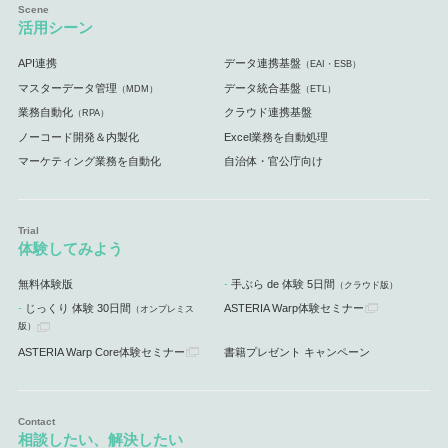
活用シーン
API連携
データ連携基盤
（EAI・ESB）
マスターデータ管理
データ統合基盤
（MDM）
（ETL）
業務自動化
クラウド連携基盤
（RPA）
ノーコード開発＆内製化
Excel業務を自動処理
マーケティング業務を自動化
自治体・官公庁向け
体験してみよう
無料体験版
手ぶら de 体験 5日間
（クラウド版）
じっくり 体験 30日間
ASTERIA Warp体験セミナー
（オンプレミス
版）
ASTERIA Warp Core体験セミナー
書籍プレゼント キャンペーン
相談したい、解決したい