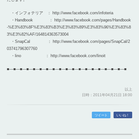
・インフォテリア ： http://www.facebook.com/infoteria
・Handbook ： http://www.facebook.com/pages/Handbook
-%E3%83%8F%E3%83%B3%E3%83%89%E3%83%96%E3%83%8
3%E3%82%AF/164814363573004
・SnapCal ： http://www.facebook.com/pages/SnapCal/2
03741796307760
・lino ： http://www.facebook.com/linoit
■―■―■―■―■―■―■―■―■―■―■―■―■―■―■―■―■―■―■
以上
日時：2011年04月21日 18:00
ツイート
いいね！