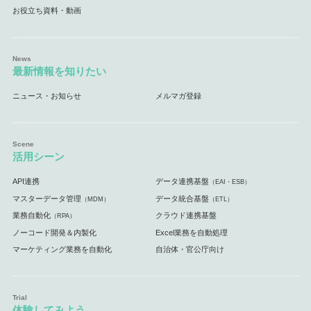
お役立ち資料・動画
最新情報を知りたい
ニュース・お知らせ
メルマガ登録
活用シーン
API連携
データ連携基盤
（EAI・ESB）
マスターデータ管理
データ統合基盤
（MDM）
（ETL）
業務自動化
クラウド連携基盤
（RPA）
ノーコード開発＆内製化
Excel業務を自動処理
マーケティング業務を自動化
自治体・官公庁向け
体験してみよう