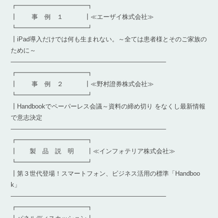
┏━━━━━━━━━━━┓
┃ 事 例 １ ┃≪エーザイ株式会社≫
┗━━━━━━━━━━━┛
┃iPad導入だけでは何も生まれない。～全ては患者様とそのご家族の
ために～
————————————————————————–
┏━━━━━━━━━━━┓
┃ 事 例 ２ ┃≪野村證券株式会社≫
┗━━━━━━━━━━━┛
┃Handbookでペーパーレス会議～資料の締め切り をなくし最新情報
で意志決定
————————————————————————–
┏━━━━━━━━━━━┓
┃ 製 品 説 明 ┃≪インフォテリア株式会社≫
┗━━━━━━━━━━━┛
┃第３世代登場！スマートフォン、ビジネス活用の標準「Handboo
k」
————————————————————————–
┏━━━━━━━━━━━┓