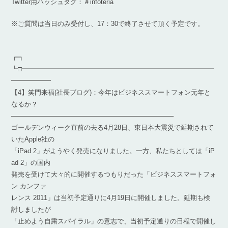
Twitter用ハッシュタグ：＃infoteria
※ご質問は当日のみ受付し、17：30で終了させて頂く予定です。
┏┓
┗□━━━━━━━━━━━━━━━━━━━━━━━━━━━━━
━━━━━━
【4】笑門来福(社長ブログ)：今年はビジネススマートフォン元年と
なるか？
————————————————————————–
ゴールデンウィーク直前の去る4月28日、東日本大震災で延期されて
いたApple社の
「iPad 2」がようやく発売になりました。一方、私たちとしては「iP
ad 2」の国内
発売を受けて大々的に開催するつもりだった「ビジネススマートフォ
ン カンファ
レンス 2011」は当初予定通りに4月19日に開催しました。延期も検
討しましたが
「止めよう自粛スパイラル」の意志で、当初予定通りの日程で開催し