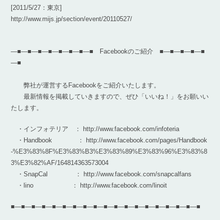
[2011/5/27：東京]
http://www.mijs.jp/section/event/20110527/
―■―■―■―■―■―■―■―■ Facebookのご紹介 ■―■―■―■―■
―■
弊社が運営するFacebookをご紹介いたします。
最新情報を掲載していきますので、ぜひ「いいね！」をお願いい
たします。
・インフォテリア ： http://www.facebook.com/infoteria
・Handbook ： http://www.facebook.com/pages/Handbook
-%E3%83%8F%E3%83%B3%E3%83%89%E3%83%96%E3%83%8
3%E3%82%AF/164814363573004
・SnapCal ： http://www.facebook.com/snapcalfans
・lino ： http://www.facebook.com/linoit
■―■―■―■―■―■―■―■―■―■―■―■―■―■―■―■―■―■―■