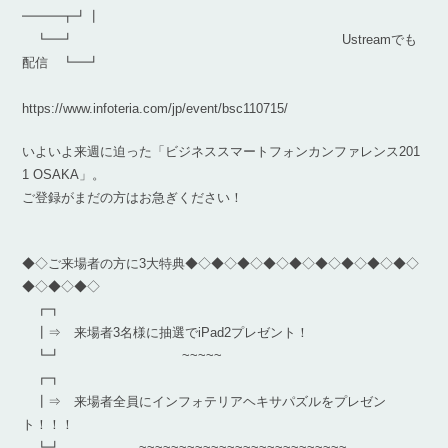
━━━┳┛┃
┗━┛ Ustreamでも
配信 ┗━┛
https://www.infoteria.com/jp/event/bsc110715/
いよいよ来週に迫った「ビジネススマートフォンカンファレンス201
1 OSAKA」。
ご登録がまだの方はお急ぎください！
◆◇ご来場者の方に3大特典◆◇◆◇◆◇◆◇◆◇◆◇◆◇◆◇◆◇
◆◇◆◇◆◇
┏┓
┃⇒ 来場者3名様に抽選でiPad2プレゼント！
┗┛ ~~~~~
┏┓
┃⇒ 来場者全員にインフォテリアヘキサパズルをプレゼン
ト！！！
┗┛ ~~~~~~~~~~~~~~~~~~~~~~~~~~