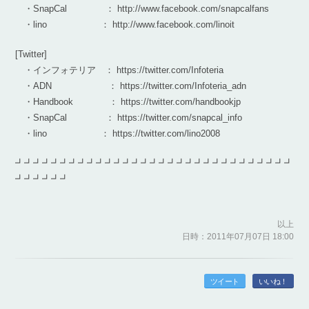
・SnapCal ： http://www.facebook.com/snapcalfans
・lino ： http://www.facebook.com/linoit
[Twitter]
・インフォテリア ： https://twitter.com/Infoteria
・ADN ： https://twitter.com/Infoteria_adn
・Handbook ： https://twitter.com/handbookjp
・SnapCal ： https://twitter.com/snapcal_info
・lino ： https://twitter.com/lino2008
┛┛┛┛┛┛┛┛┛┛┛┛┛┛┛┛┛┛┛┛┛┛┛┛┛┛┛┛┛┛┛
┛┛┛┛┛┛
以上
日時：2011年07月07日 18:00
ツイート
いいね！