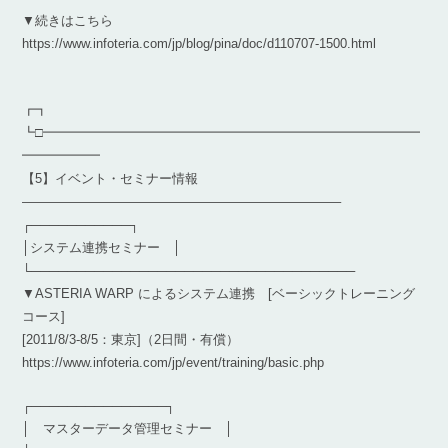
▼続きはこちら
https://www.infoteria.com/jp/blog/pina/doc/d110707-1500.html
┏┓
┗□━━━━━━━━━━━━━━━━━━━━━━━━━━━━━
━━━━━━
【5】イベント・セミナー情報
————————————————————————–
┌───────────┐
│システム連携セミナー │
└────────────────────────────────────
▼ASTERIA WARP によるシステム連携 [ベーシックトレーニング
コース]
[2011/8/3-8/5：東京]（2日間・有償）
https://www.infoteria.com/jp/event/training/basic.php
┌───────────────┐
│ マスターデータ管理セミナー │