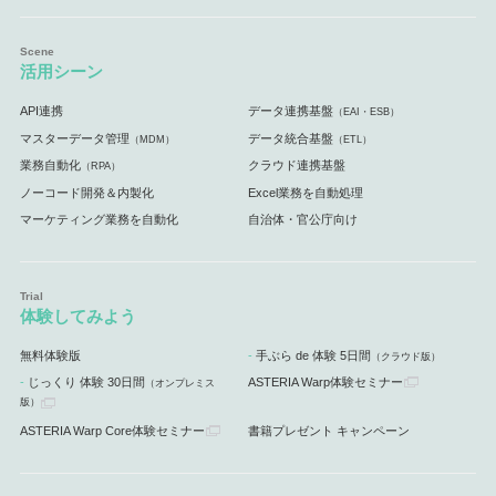
活用シーン
API連携
データ連携基盤
（EAI・ESB）
マスターデータ管理
データ統合基盤
（MDM）
（ETL）
業務自動化
クラウド連携基盤
（RPA）
ノーコード開発＆内製化
Excel業務を自動処理
マーケティング業務を自動化
自治体・官公庁向け
体験してみよう
無料体験版
手ぶら de 体験 5日間
（クラウド版）
じっくり 体験 30日間
ASTERIA Warp体験セミナー
（オンプレミス
版）
ASTERIA Warp Core体験セミナー
書籍プレゼント キャンペーン