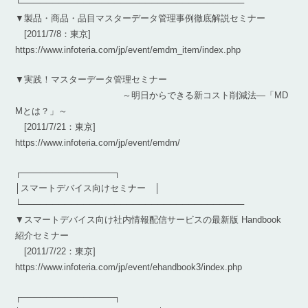
└────────────────────────────────────
▼製品・商品・品目マスターデータ管理事例徹底解説セミナー
[2011/7/8：東京]
https://www.infoteria.com/jp/event/emdm_item/index.php
▼実践！マスターデータ管理セミナー
～明日からできる新コスト削減法―「MD
Mとは？」～
[2011/7/21：東京]
https://www.infoteria.com/jp/event/emdm/
┌───────────────┐
│スマートデバイス向けセミナー │
└────────────────────────────────────
▼スマートデバイス向け社内情報配信サービスの最新版 Handbook
紹介セミナー
[2011/7/22：東京]
https://www.infoteria.com/jp/event/ehandbook3/index.php
┌───────────────┐