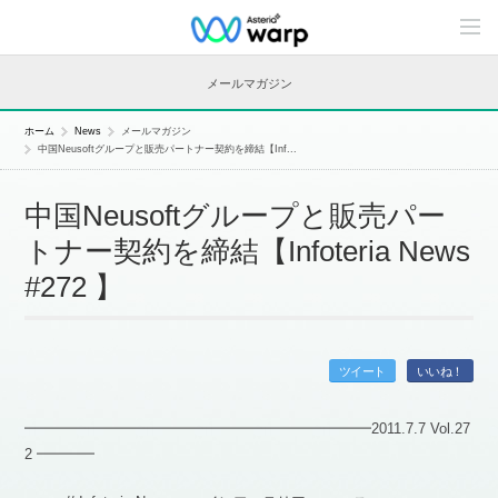
C
o
n
t
メールマガジン
e
n
t
ホーム
News
メールマガジン
s
中国Neusoftグループと販売パートナー契約を締結【Inf...
L
i
n
中国Neusoftグループと販売パー
e
u
トナー契約を締結【Infoteria News
p
#272 】
ツイート
いいね！
━━━━━━━━━━━━━━━━━━━━━━━━2011.7.7 Vol.27
2 ━━━━