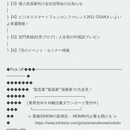
├【3】個人投資家向け会社説明会のお知らせ
│
├【4】ビジネススマートフォンカンファレンス2011 OSAKA いよい
よ来週開催！
│
├【5】笑門来福(社長ブログ)：人生初の中国語プレゼン
│
└【6】7月のイベント・セミナー情報
◆Pick UP◆◆◆━━━━━━━━━━━━━━━━━━━━━━━
━━━━━ ◆
◆◆◆◆◆◆◆
◆◆◆◆◆◆ “製造業”“製薬業”“保険業”の方必見！
◆◆◆◆◆ ┌──────────────────┐
◆◆◆◆ │業界別ＭＤＭ解説書ダウンロード受付中│
◆◆◆ └──────────────────┘
◆◆ ≪ 業種別MDMの新潮流－ MDM時代が幕を開ける ≫
◆ https://www.infoteria.com/jp/asteriamdmone/solutio
n/index.php