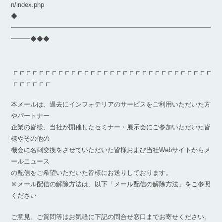
n/index.php
◆
━━━━━━━━━━━━━━━━━━━━━━━━━━━━━━━
━━━◆◆◆
┏┏┏┏┏┏┏┏┏┏┏┏┏┏┏┏┏┏┏┏┏┏┏┏┏┏┏┏┏┏┏
┏┏┏┏┏┏
本メールは、過去にインフォテリアのサービスをご利用いただいた方
やパートナー
企業の皆様、当社が開催したセミナー・展示会にご参加いただいた皆
様やその他の
機会に名刺交換をさせていただいた皆様および当社Webサイトからメ
ールニュース
の配信をご希望いただいた皆様にお送りしております。
※メール配信の解除方法は、以下「メール配信の解除方法」をご参照
ください
ご意見、ご質問等はお気軽に下記の問合せ窓口までお寄せください。