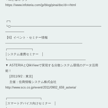
https://www.infoteria.com/jp/blog/pina/doc/d○○html
┏┓
┗□━━━━━━━━━━━━━━━━━━━━━━━━━━━━━
━━━━━━
【6】イベント・セミナー情報
————————————————————————–
┌───────────┐
│システム連携セミナー │
└────────────────────────────────────
▼ ASTERIAとQlikViewで実現する分散システム環境のデータ活用
術！
[2011/9/2：東京]
主催：住商情報システム株式会社
http://www.scs.co.jp/event/2011/0902_659_asteria/
┌───────────────┐
│スマートデバイス向けセミナー │