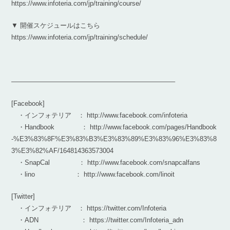
https://www.infoteria.com/jp/training/course/
▼ 開催スケジュールはこちら
https://www.infoteria.com/jp/training/schedule/
————————————————————————–
[Facebook]
・インフォテリア ： http://www.facebook.com/infoteria
・Handbook ： http://www.facebook.com/pages/Handbook
-%E3%83%8F%E3%83%B3%E3%83%89%E3%83%96%E3%83%8
3%E3%82%AF/164814363573004
・SnapCal ： http://www.facebook.com/snapcalfans
・lino ： http://www.facebook.com/linoit
[Twitter]
・インフォテリア ： https://twitter.com/Infoteria
・ADN ： https://twitter.com/Infoteria_adn