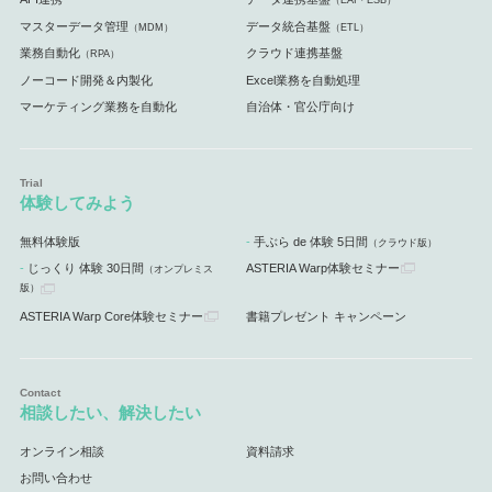
（EAI・ESB）
マスターデータ管理
データ統合基盤
（MDM）
（ETL）
業務自動化
クラウド連携基盤
（RPA）
ノーコード開発＆内製化
Excel業務を自動処理
マーケティング業務を自動化
自治体・官公庁向け
体験してみよう
無料体験版
手ぶら de 体験 5日間
（クラウド版）
じっくり 体験 30日間
ASTERIA Warp体験セミナー
（オンプレミス
版）
ASTERIA Warp Core体験セミナー
書籍プレゼント キャンペーン
相談したい、解決したい
オンライン相談
資料請求
お問い合わせ