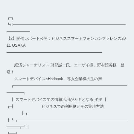
┏┓
┗□━━━━━━━━━━━━━━━━━━━━━━━━━━━━━
━━━━━━
【2】開催レポート公開：ビジネススマートフォンカンファレンス20
11 OSAKA
————————————————————————–
経済ジャーナリスト 財部誠一氏、エーザイ様、野村證券様 登
壇！
スマートデバイス×Hndbook 導入企業様の生の声
┏━━━━━━━━━━━━━━━━━━━━━━━━━━━━━
━━━━┓
┃ スマートデバイスでの情報活用がカギとなる 彡彡 ┃
┏┫ ビジネスでの利用例とその実現方法
┣┓
┃┗┳━━━━━━━━━━━━━━━━━━━━━━━━━━━━
━━━┳┛┃
┗━┛