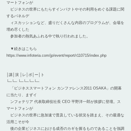
マートフォンが
ビジネスの世界にもたらすインパクトやその利用をめぐる課題に関
するパネルデ
ィスカッションなど、盛りだくさんな内容のプログラムが、会場を
埋め尽くした
参加者の熱気あふれる中で執り行われました。
▼続きはこちら
https://www.infoteria.com/jp/event/report/r110715/index.php
│講│演 │レ│ポ│ー│ト
└─└─ └─└─└─└─
「ビジネススマートフォン カンファレンス2011 OSAKA」の開幕
に当たり、まずイ
ンフォテリア 代表取締役社長 CEO 平野洋一郎が挨拶に登壇。ス
マートフォンが
ビジネスの世界に急加速で普及している状況を踏まえ、その最適な
活用こそが今
後の企業ビジネスにおける成否のカギを握るものであることを強調