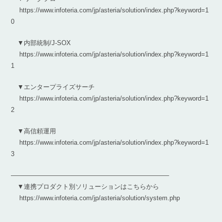
https://www.infoteria.com/jp/asteria/solution/index.php?keyword=1
0
▼内部統制/J-SOX
https://www.infoteria.com/jp/asteria/solution/index.php?keyword=1
1
▼エンタープライズサーチ
https://www.infoteria.com/jp/asteria/solution/index.php?keyword=1
2
▼高信頼運用
https://www.infoteria.com/jp/asteria/solution/index.php?keyword=1
3
————————————————————————–
▼連携プロダクト別ソリューションはこちらから
https://www.infoteria.com/jp/asteria/solution/system.php