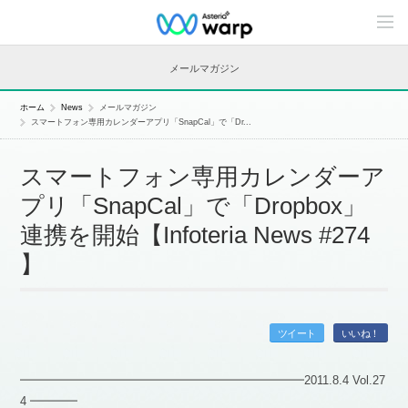
C
o
n
t
メールマガジン
e
n
t
ホーム
News
メールマガジン
s
スマートフォン専用カレンダーアプリ「SnapCal」で「Dr...
L
i
n
スマートフォン専用カレンダーア
e
u
プリ「SnapCal」で「Dropbox」
p
連携を開始【Infoteria News #274
】
ツイート
いいね！
━━━━━━━━━━━━━━━━━━━━━━━━2011.8.4 Vol.27
4 ━━━━