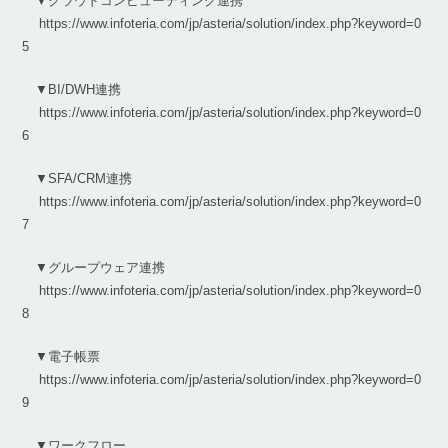
▼クラウドコンピューティング連携
https://www.infoteria.com/jp/asteria/solution/index.php?keyword=0
5
▼BI/DWH連携
https://www.infoteria.com/jp/asteria/solution/index.php?keyword=0
6
▼SFA/CRM連携
https://www.infoteria.com/jp/asteria/solution/index.php?keyword=0
7
▼グループウェア連携
https://www.infoteria.com/jp/asteria/solution/index.php?keyword=0
8
▼電子帳票
https://www.infoteria.com/jp/asteria/solution/index.php?keyword=0
9
▼ワークフロー