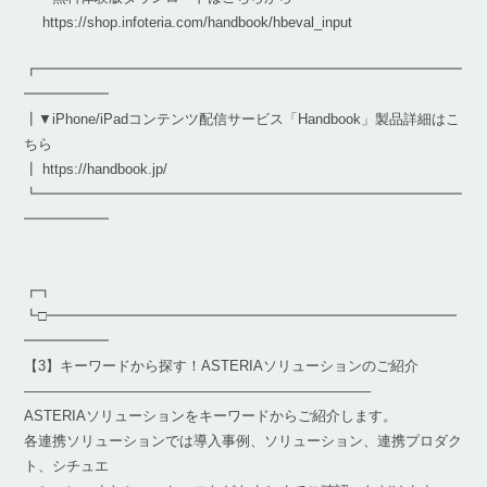
https://shop.infoteria.com/handbook/hbeval_input
┏━━━━━━━━━━━━━━━━━━━━━━━━━━━━━━
━━━━━━
┃▼iPhone/iPadコンテンツ配信サービス「Handbook」製品詳細はこ
ちら
┃ https://handbook.jp/
┗━━━━━━━━━━━━━━━━━━━━━━━━━━━━━━
━━━━━━
┏┓
┗□━━━━━━━━━━━━━━━━━━━━━━━━━━━━━
━━━━━━
【3】キーワードから探す！ASTERIAソリューションのご紹介
————————————————————————–
ASTERIAソリューションをキーワードからご紹介します。
各連携ソリューションでは導入事例、ソリューション、連携プロダク
ト、シチュエ