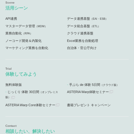
活用シーン
API連携
データ連携基盤
（EAI・ESB）
マスターデータ管理
データ統合基盤
（MDM）
（ETL）
業務自動化
クラウド連携基盤
（RPA）
ノーコード開発＆内製化
Excel業務を自動処理
マーケティング業務を自動化
自治体・官公庁向け
体験してみよう
無料体験版
手ぶら de 体験 5日間
（クラウド版）
じっくり 体験 30日間
ASTERIA Warp体験セミナー
（オンプレミス
版）
ASTERIA Warp Core体験セミナー
書籍プレゼント キャンペーン
相談したい、解決したい