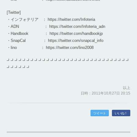
[Twitter]
・インフォテリア ： https://twitter.com/Infoteria
・ADN ： https://twitter.com/Infoteria_adn
・Handbook ： https://twitter.com/handbookjp
・SnapCal ： https://twitter.com/snapcal_info
・lino ： https://twitter.com/lino2008
┛┛┛┛┛┛┛┛┛┛┛┛┛┛┛┛┛┛┛┛┛┛┛┛┛┛┛┛┛┛┛
┛┛┛┛┛┛
以上
日時：2011年10月27日 20:15
ツイート
いいね！