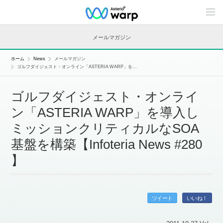
C
o
n
t
メールマガジン
e
n
t
ホーム
News
メールマガジン
s
ゴルフダイジェスト・オンライン「ASTERIA WARP」を...
L
i
n
ゴルフダイジェスト・オンライ
e
u
ン「ASTERIA WARP」を導入し
p
ミッションクリティカルなSOA
基盤を構築【Infoteria News #280
】
ツイート
いいね！