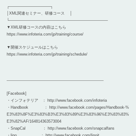
┌───────────────┐
│XML関連セミナー、研修コース │
└────────────────────────────────────
▼XML研修コースの内容はこちら
https://www.infoteria.com/jp/training/course/
▼開催スケジュールはこちら
https://www.infoteria.com/jp/training/schedule/
————————————————————————–
[Facebook]
・インフォテリア ： http://www.facebook.com/infoteria
・Handbook ： http://www.facebook.com/pages/Handbook-%
E3%83%8F%E3%83%B3%E3%83%89%E3%83%96%E3%83%83%
E3%82%AF/164814363573004
・SnapCal ： http://www.facebook.com/snapcalfans
・lino ： http://www.facebook.com/linoit