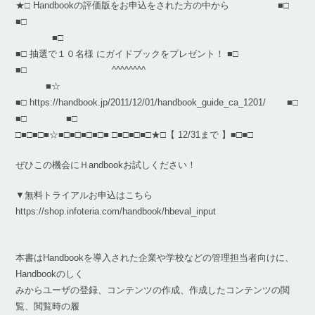
★□ Handbookの評価版をお申込をされた方の中から ■□
■□
■□
■□ 抽選で１０名様 にガイドブックをプレゼント！ ■□
■□ ^^^^^^^^
■☆
■□ https://handbook.jp/2011/12/01/handbook_guide_ca_1201/ ■□
■□ ■□
□■□■□■☆■□■□■□■□■ □■□■□■□★□【 12/31まで 】■□■□
ぜひこの機会にＨandbookお試しください！
▼無料トライアルお申込はこちら
https://shop.infoteria.com/handbook/hbeval_input
本書はHandbookを導入された企業や学校などの管理担当者向けに、
Handbookのしく
みからユーザの登録、コンテンツの作成、作成したコンテンツの閲
覧、閲覧時の履