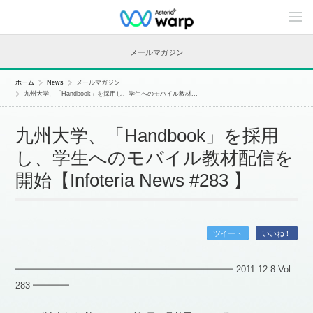
C
o
n
t
メールマガジン
e
n
t
ホーム
News
メールマガジン
s
九州大学、「Handbook」を採用し、学生へのモバイル教材...
L
i
n
九州大学、「Handbook」を採用
e
u
し、学生へのモバイル教材配信を
p
開始【Infoteria News #283 】
ツイート
いいね！
━━━━━━━━━━━━━━━━━━━━━━━━ 2011.12.8 Vol.
283 ━━━━