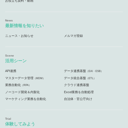
お役立ち資料・動画
最新情報を知りたい
ニュース・お知らせ
メルマガ登録
活用シーン
API連携
データ連携基盤
（EAI・ESB）
マスターデータ管理
データ統合基盤
（MDM）
（ETL）
業務自動化
クラウド連携基盤
（RPA）
ノーコード開発＆内製化
Excel業務を自動処理
マーケティング業務を自動化
自治体・官公庁向け
体験してみよう