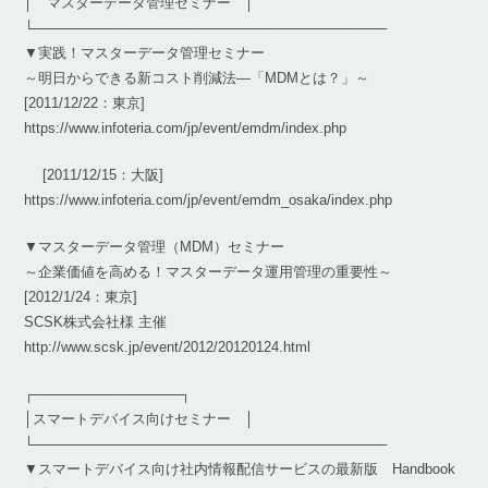
│ マスターデータ管理セミナー │
└────────────────────────────────────
▼実践！マスターデータ管理セミナー
～明日からできる新コスト削減法―「MDMとは？」～
[2011/12/22：東京]
https://www.infoteria.com/jp/event/emdm/index.php
[2011/12/15：大阪]
https://www.infoteria.com/jp/event/emdm_osaka/index.php
▼マスターデータ管理（MDM）セミナー
～企業価値を高める！マスターデータ運用管理の重要性～
[2012/1/24：東京]
SCSK株式会社様 主催
http://www.scsk.jp/event/2012/20120124.html
┌───────────────┐
│スマートデバイス向けセミナー │
└────────────────────────────────────
▼スマートデバイス向け社内情報配信サービスの最新版 Handbook