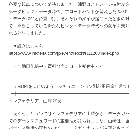
必要な視点について講演しました。油野はストレージ技術が進化
第一次ビッグ・データ時代、ブロードバンドが普及した2000
・データ時代と位置づけ、それぞれの変革が起こったときの
で、今起こっている新たなビッグ・データ時代への変革を乗
れると語りました。
▼続きはこちら
https://www.infoteria.com/jp/event/report/r111209/index.php
＞＞動画配信中・資料ダウンロード受付中＜＜
┏┓MDMをはじめよう！シチュエーション別利用用途と現実
┗╋━━━━━━━━━━━━━━━━━━━━━━━━━
インフォテリア 山崎 将良
続くセッションではインフォテリアの山崎から、データガバ
でのデータスチュワードの重要性が語られました。山崎は、
バナンス整備の流れの中で、データガバナンスが見落とされ