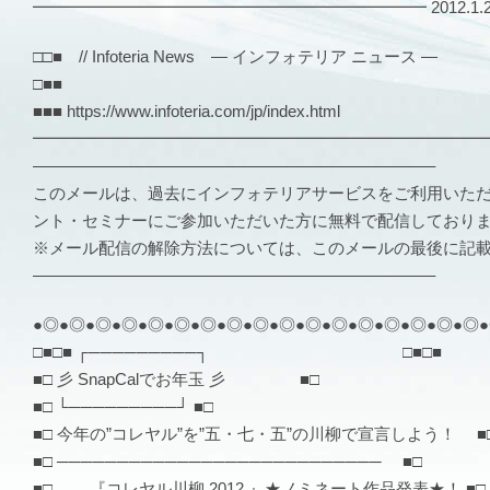
━━━━━━━━━━━━━━━━━━━━━━━━ 2012.1.26 V
□□■ // Infoteria News — インフォテリア ニュース —
□■■
■■■ https://www.infoteria.com/jp/index.html
━━━━━━━━━━━━━━━━━━━━━━━━━━━
————————————————————————–
このメールは、過去にインフォテリアサービスをご利用いた
ント・セミナーにご参加いただいた方に無料で配信しており
※メール配信の解除方法については、このメールの最後に記
————————————————————————–
●◎●◎●◎●◎●◎●◎●◎●◎●◎●◎●◎●◎●◎●◎●◎●◎●◎
□■□■ ┌─────────┐ □■□■
■□ 彡 SnapCalでお年玉 彡 ■□
■□ └─────────┘ ■□
■□ 今年の”コレヤル”を”五・七・五”の川柳で宣言しよう！ ■
■□ ─────────────────────────── ■□
■□ 『コレヤル川柳 2012 』★ノミネート作品発表★！ ■□