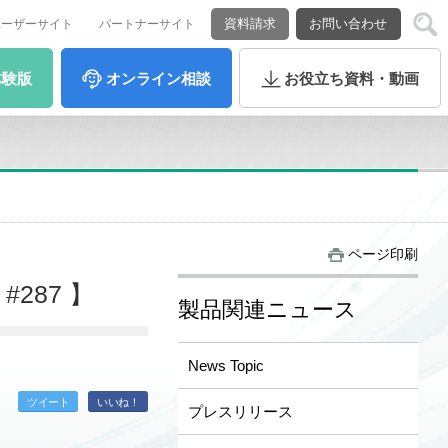
資料請求
お問い合わせ
ユーザーサイト
パートナーサイト
体験版
オンライン
相談
お役立ち
資料・動画
ページ印刷
287 】
製品関連ニュース
News Topic
ツイート
いいね！
プレスリリース