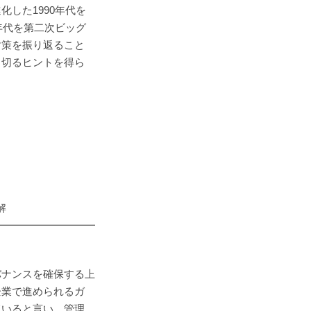
した1990年代を
年代を第二次ビッグ
対策を振り返ること
り切るヒントを得ら
解
━━━━━━━━━━
ナンスを確保する上
企業で進められるガ
ていると言い、管理