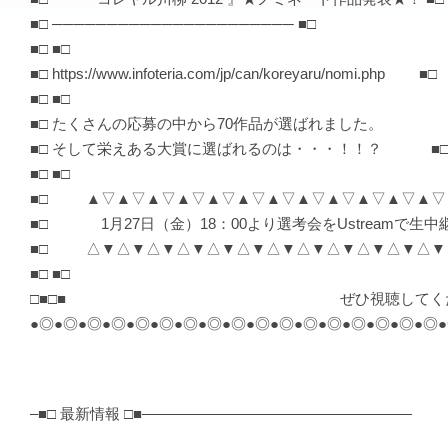
■□ ────────────────────── ■□
■□ ■□
■□ https://www.infoteria.com/jp/can/koreyaru/nomi.php ■□
■□ ■□
■□ たくさんの応募の中から70作品が選ばれました。
■□ そして栄えある大賞に選ばれるのは・・・！！？ ■
■□ ■□
■□ ▲▽▲▽▲▽▲▽▲▽▲▽▲▽▲▽▲▽▲▽▲▽
■□ 1月27日（金）18：00より選考会をUstreamで
■□ △▼△▼△▼△▼△▼△▼△▼△▼△▼△▼△▼
■□ ■□
□■□■ ぜひ視聴してください 
●◎●◎●◎●◎●◎●◎●◎●◎●◎●◎●◎●◎●◎●◎●◎●◎●◎
–■□ 最新情報 □■——————————————————