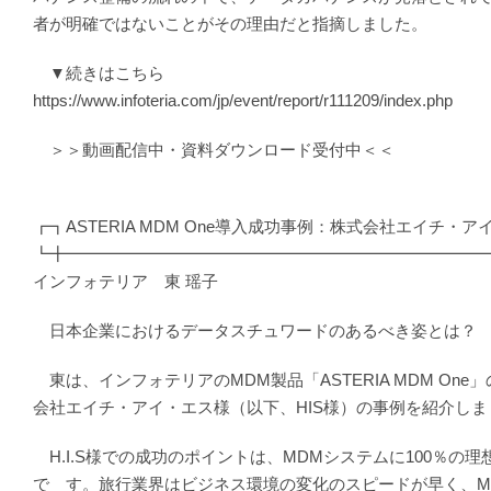
者が明確ではないことがその理由だと指摘しました。
▼続きはこちら
https://www.infoteria.com/jp/event/report/r111209/index.php
＞＞動画配信中・資料ダウンロード受付中＜＜
┏┓ASTERIA MDM One導入成功事例：株式会社エイチ・ア
┗╋━━━━━━━━━━━━━━━━━━━━━━━━━
インフォテリア 東 瑶子
日本企業におけるデータスチュワードのあるべき姿とは
東は、インフォテリアのMDM製品「ASTERIA MDM On
会社エイチ・アイ・エス様（以下、HIS様）の事例を紹介しま
H.I.S様での成功のポイントは、MDMシステムに100％の
で す。旅行業界はビジネス環境の変化のスピードが早く、M