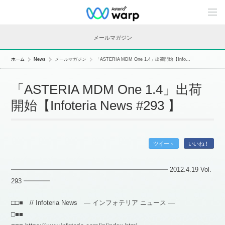
C
o
n
t
メールマガジン
e
n
t
ホーム
News
メールマガジン
「ASTERIA MDM One 1.4」出荷開始【Info...
s
L
i
「ASTERIA MDM One 1.4」出荷
n
e
開始【Infoteria News #293 】
u
p
ツイート
いいね！
━━━━━━━━━━━━━━━━━━━━━━━━ 2012.4.19 Vol.
293 ━━━━
□□■ // Infoteria News — インフォテリア ニュース —
□■■