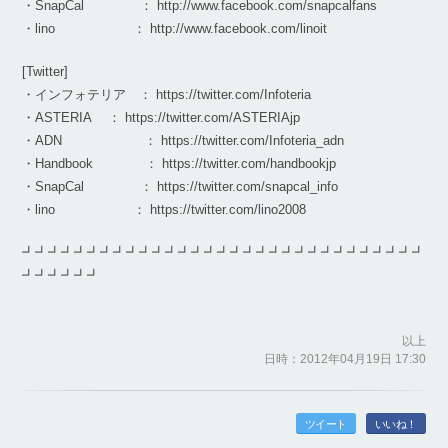
・SnapCal ： http://www.facebook.com/snapcalfans
・lino ： http://www.facebook.com/linoit
[Twitter]
・インフォテリア ： https://twitter.com/Infoteria
・ASTERIA ： https://twitter.com/ASTERIAjp
・ADN ： https://twitter.com/Infoteria_adn
・Handbook ： https://twitter.com/handbookjp
・SnapCal ： https://twitter.com/snapcal_info
・lino ： https://twitter.com/lino2008
┛┛┛┛┛┛┛┛┛┛┛┛┛┛┛┛┛┛┛┛┛┛┛┛┛┛┛┛┛┛┛
┛┛┛┛┛┛
以上
日時：2012年04月19日 17:30
ツイート
いいね！