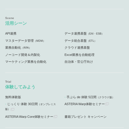
活用シーン
API連携
データ連携基盤
（EAI・ESB）
マスターデータ管理
データ統合基盤
（MDM）
（ETL）
業務自動化
クラウド連携基盤
（RPA）
ノーコード開発＆内製化
Excel業務を自動処理
マーケティング業務を自動化
自治体・官公庁向け
体験してみよう
無料体験版
手ぶら de 体験 5日間
（クラウド版）
じっくり 体験 30日間
ASTERIA Warp体験セミナー
（オンプレミス
版）
ASTERIA Warp Core体験セミナー
書籍プレゼント キャンペーン