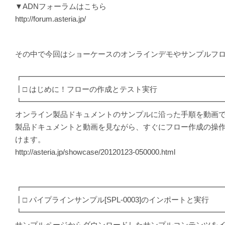
▼ADNフォーラムはこちら
http://forum.asteria.jp/
その中で今回はショーケースのオンラインデモやサンプルフ
┏━━━━━━━━━━━━━━━━━━━━━━━━━━
┃□ はじめに！フローの作成とテスト実行
┗━━━━━━━━━━━━━━━━━━━━━━━━━━
オンライン製品ドキュメントのサンプルに沿った手順を動画
製品ドキュメントと動画を見ながら、すぐにフロー作成の操
けます。
http://asteria.jp/showcase/20120123-050000.html
┏━━━━━━━━━━━━━━━━━━━━━━━━━━
┃□ パイプラインサンプル[SPL-0003]のインポートと実行
┗━━━━━━━━━━━━━━━━━━━━━━━━━━
サンプルページからダウンロードしたサンプルコンテンツを