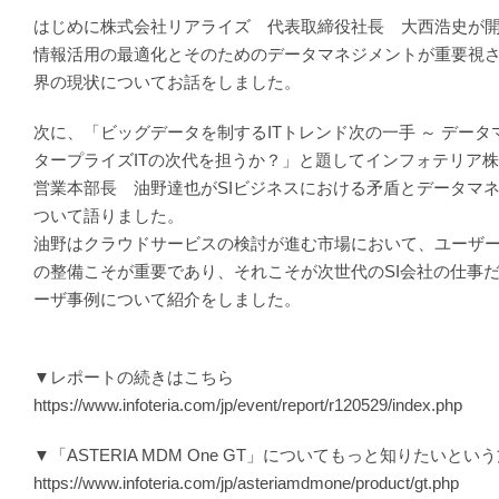
はじめに株式会社リアライズ 代表取締役社長 大西浩史が
情報活用の最適化とそのためのデータマネジメントが重要視さ
界の現状についてお話をしました。
次に、「ビッグデータを制するITトレンド次の一手 ～ デー
タープライズITの次代を担うか？」と題してインフォテリ
営業本部長 油野達也がSIビジネスにおける矛盾とデータマ
ついて語りました。
油野はクラウドサービスの検討が進む市場において、ユーザ
の整備こそが重要であり、それこそが次世代のSI会社の仕事
ーザ事例について紹介をしました。
▼レポートの続きはこちら
https://www.infoteria.com/jp/event/report/r120529/index.php
▼「ASTERIA MDM One GT」についてもっと知りたいとい
https://www.infoteria.com/jp/asteriamdmone/product/gt.php