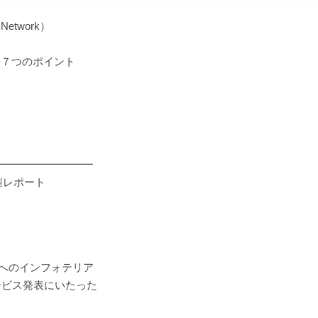
Network）
会７つのポイント
━━━━━━━━━
催レポート
ズへのインフォテリア
ービス発表にいたった