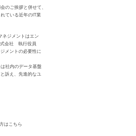
開会のご挨拶と併せて、
れている近年のIT業
タマネジメントはエン
ア株式会社 執行役員
ネジメントの必要性に
ーは社内のデータ基盤
だと訴え、先進的なユ
う方はこちら