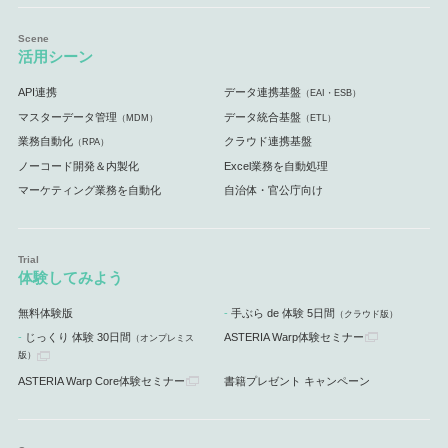
活用シーン
API連携
データ連携基盤
（EAI・ESB）
マスターデータ管理
データ統合基盤
（MDM）
（ETL）
業務自動化
クラウド連携基盤
（RPA）
ノーコード開発＆内製化
Excel業務を自動処理
マーケティング業務を自動化
自治体・官公庁向け
体験してみよう
無料体験版
手ぶら de 体験 5日間
（クラウド版）
じっくり 体験 30日間
ASTERIA Warp体験セミナー
（オンプレミス
版）
ASTERIA Warp Core体験セミナー
書籍プレゼント キャンペーン