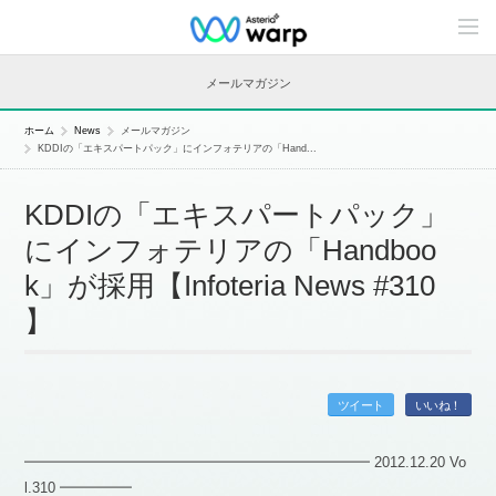
C
o
n
t
メールマガジン
e
n
t
ホーム
News
メールマガジン
s
KDDIの「エキスパートパック」にインフォテリアの「Hand...
L
i
n
KDDIの「エキスパートパック」
e
u
にインフォテリアの「Handboo
p
k」が採用【Infoteria News #310
】
ツイート
いいね！
━━━━━━━━━━━━━━━━━━━━━━━━ 2012.12.20 Vo
l.310 ━━━━━