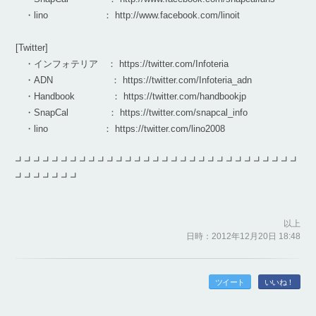
・lino ： http://www.facebook.com/linoit
[Twitter]
・インフォテリア ： https://twitter.com/Infoteria
・ADN ： https://twitter.com/Infoteria_adn
・Handbook ： https://twitter.com/handbookjp
・SnapCal ： https://twitter.com/snapcal_info
・lino ： https://twitter.com/lino2008
┛┛┛┛┛┛┛┛┛┛┛┛┛┛┛┛┛┛┛┛┛┛┛┛┛┛┛┛┛┛┛
┛┛┛┛┛┛┛
以上
日時：2012年12月20日 18:48
ツイート
いいね！