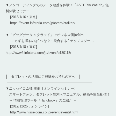
▼ノンコーディングでのデータ連携を体験！「ASTERIA WARP」無
料体験セミナー
[2013/1/16：東京]
https://event.infoteria.com/jp/event/etaiken/
▼「ビッグデータ × クラウド」でビジネス価値創出
～ カギを握るのは” つなぐ・統合する ” テクノロジー ～
[2013/1/18：東京]
http://www2.infoteria.com/jp/event/e130118/
┌─────────────────────┐
│ タブレットの活用にご興味をお持ちの方へ │
└────────────────────────────────────
▼ニッセイコム様 主催【オンラインセミナー】
スマートフォン、タブレット端末へマニュアル、動画を簡単配信！
～ 情報管理ツール『Handbook』のご紹介 ～
[2012/12/25：オンライン]
http://www.nisseicom.co.jp/event/event9.html