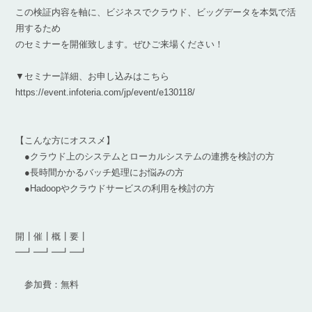
この検証内容を軸に、ビジネスでクラウド、ビッグデータを本気で活
用するため
のセミナーを開催致します。ぜひご来場ください！
▼セミナー詳細、お申し込みはこちら
https://event.infoteria.com/jp/event/e130118/
【こんな方にオススメ】
●クラウド上のシステムとローカルシステムの連携を検討の方
●長時間かかるバッチ処理にお悩みの方
●Hadoopやクラウドサービスの利用を検討の方
開┃催┃概┃要┃
━┛━┛━┛━┛
参加費：無料