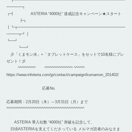
┏━━━━━━━━━━━━━━━━━━━━━━━━━━━━━
━━━━┓
┏┫ ASTERIA “4000社” 達成記念キャンペーン★スタート
┣┓
┃┗┳━━━━━━━━━━━━━━━━━━━━━━━━━━━━
━━━┳┛┃
┗━┛
┗━┛
彡「くまモン水」+「タブレットケース」をセットで10名様にプレ
ゼント！彡
^^^^^^^^^^ ^^^^^^^^^^^^^^^^ ^^^^^^
https://www.infoteria.com/jp/contact/campaign/kumamon_201402/
応募No.
応募期間：2月20日（木）～3月31日（月）まで
^^^^^^^^^^^^^^^^^^^^^^^^^^^^^^^^^^^^^^^^^^^^
ASTERIA 導入社数 “4000社” 突破を記念して、
日頃ASTERIAを支えてくださっている メルマガ読者のみなさま