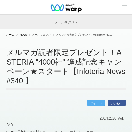
C
o
n
t
メールマガジン
e
n
t
ホーム
News
メールマガジン
メルマガ読者限定プレゼント！ASTERIA "40...
s
L
i
メルマガ読者限定プレゼント！A
n
e
STERIA "4000社" 達成記念キャン
u
p
ペーン★スタート【Infoteria News
#340 】
ツイート
いいね！
━━━━━━━━━━━━━━━━━━━━━━━━ 2014.2.20 Vol.
340 ━━━
□□■ // Infoteria News — インフォテリア ニュース —