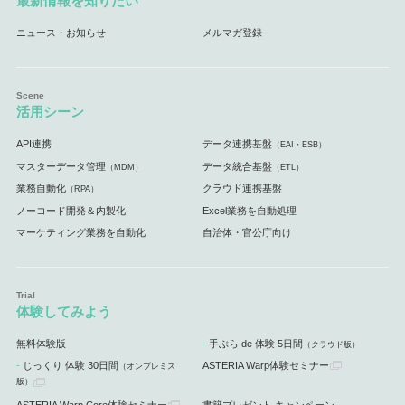
最新情報を知りたい
ニュース・お知らせ
メルマガ登録
活用シーン
API連携
データ連携基盤
（EAI・ESB）
マスターデータ管理
データ統合基盤
（MDM）
（ETL）
業務自動化
クラウド連携基盤
（RPA）
ノーコード開発＆内製化
Excel業務を自動処理
マーケティング業務を自動化
自治体・官公庁向け
体験してみよう
無料体験版
手ぶら de 体験 5日間
（クラウド版）
じっくり 体験 30日間
ASTERIA Warp体験セミナー
（オンプレミス
版）
ASTERIA Warp Core体験セミナー
書籍プレゼント キャンペーン