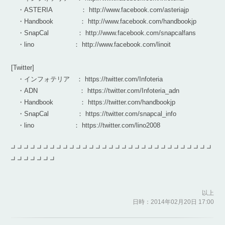
・ASTERIA ： http://www.facebook.com/asteriajp
・Handbook ： http://www.facebook.com/handbookjp
・SnapCal ： http://www.facebook.com/snapcalfans
・lino ： http://www.facebook.com/linoit
[Twitter]
・インフォテリア ： https://twitter.com/Infoteria
・ADN ： https://twitter.com/Infoteria_adn
・Handbook ： https://twitter.com/handbookjp
・SnapCal ： https://twitter.com/snapcal_info
・lino ： https://twitter.com/lino2008
┛┛┛┛┛┛┛┛┛┛┛┛┛┛┛┛┛┛┛┛┛┛┛┛┛┛┛┛┛┛┛
┛┛┛┛┛┛┛
以上
日時：2014年02月20日 17:00