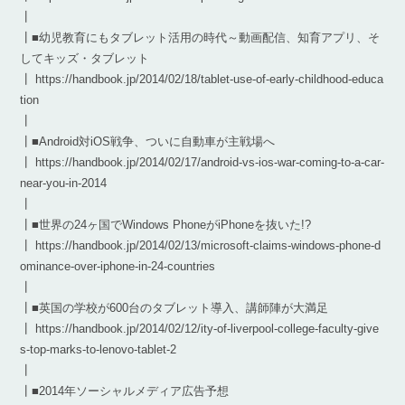
┃
┃■幼児教育にもタブレット活用の時代～動画配信、知育アプリ、そ
してキッズ・タブレット
┃ https://handbook.jp/2014/02/18/tablet-use-of-early-childhood-educa
tion
┃
┃■Android対iOS戦争、ついに自動車が主戦場へ
┃ https://handbook.jp/2014/02/17/android-vs-ios-war-coming-to-a-car-
near-you-in-2014
┃
┃■世界の24ヶ国でWindows PhoneがiPhoneを抜いた!?
┃ https://handbook.jp/2014/02/13/microsoft-claims-windows-phone-d
ominance-over-iphone-in-24-countries
┃
┃■英国の学校が600台のタブレット導入、講師陣が大満足
┃ https://handbook.jp/2014/02/12/ity-of-liverpool-college-faculty-give
s-top-marks-to-lenovo-tablet-2
┃
┃■2014年ソーシャルメディア広告予想