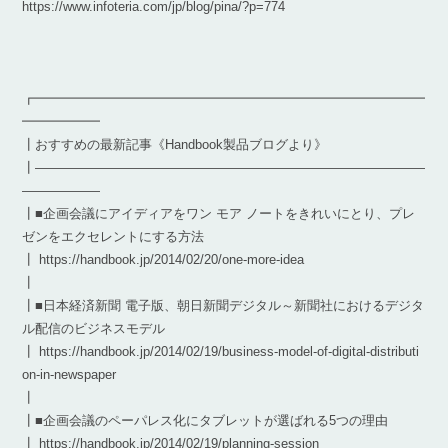
https://www.infoteria.com/jp/blog/pina/?p=774
┏━━━━━━━━━━━━━━━━━━━━━━━━━━━━━━
━━━━━━
┃おすすめの最新記事《Handbook製品ブログより》
┃――――――――――――――――――――――――――――――
――――――
┃■企画会議にアイディアをワン モア ノートをきれいにとり、プレ
ゼンをエクセレントにする方法
┃ https://handbook.jp/2014/02/20/one-more-idea
┃
┃■日本経済新聞 電子版、朝日新聞デジタル～新聞社におけるデジタ
ル配信のビジネスモデル
┃ https://handbook.jp/2014/02/19/business-model-of-digital-distributi
on-in-newspaper
┃
┃■企画会議のペーパレス化にタブレットが選ばれる5つの理由
┃ https://handbook.jp/2014/02/19/planning-session