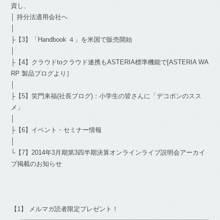
資し、
│ 持分法適用会社へ
│
├【3】「Handbook ４」を米国で販売開始
│
├【4】クラウドtoクラウド連携もASTERIA標準機能で[ASTERIA WA
RP 製品ブログより］
│
├【5】笑門来福(社長ブログ)：小学生の皆さんに「デコポンのスス
メ」
│
├【6】イベント・セミナー情報
│
└【7】2014年3月期第3四半期決算オンラインライブ説明会アーカイ
ブ掲載のお知らせ
【1】 メルマガ読者限定プレゼント！