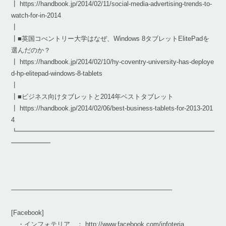
┃ https://handbook.jp/2014/02/11/social-media-advertising-trends-to-
watch-for-in-2014
┃
┃■英国コべントリー大学はなぜ、Windows 8タブレットElitePadを
選んだのか？
┃ https://handbook.jp/2014/02/10/hy-coventry-university-has-deploye
d-hp-elitepad-windows-8-tablets
┃
┃■ビジネス向けタブレットと2014年ベストタブレット
┃ https://handbook.jp/2014/02/06/best-business-tablets-for-2013-201
4
┗━━━━━━━━━━━━━━━━━━━━━━━━━━━━━━
━━━━━━
————————————————————————–
[Facebook]
・インフォテリア ： http://www.facebook.com/infoteria