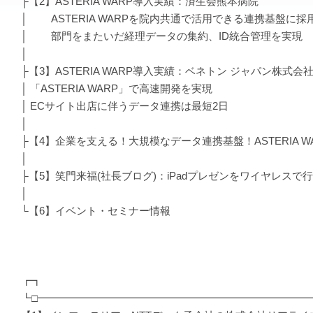
├【2】ASTERIA WARP導入実績：済生会熊本病院
│ ASTERIA WARPを院内共通で活用できる連携基盤に採
│ 部門をまたいだ経理データの集約、ID統合管理を実現
│
├【3】ASTERIA WARP導入実績：ベネトン ジャパン株式会
│ 「ASTERIA WARP」で高速開発を実現
│ ECサイト出店に伴うデータ連携は最短2日
│
├【4】企業を支える！大規模なデータ連携基盤！ASTERIA W
│
├【5】笑門来福(社長ブログ)：iPadプレゼンをワイヤレスで
│
└【6】イベント・セミナー情報
┏┓
┗□━━━━━━━━━━━━━━━━━━━━━━━━━━