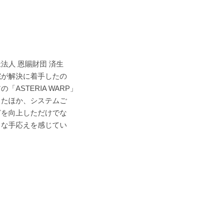
法人 恩賜財団 済生
院が解決に着手したの
STERIA WARP」
したほか、システムご
どを向上しただけでな
きな手応えを感じてい