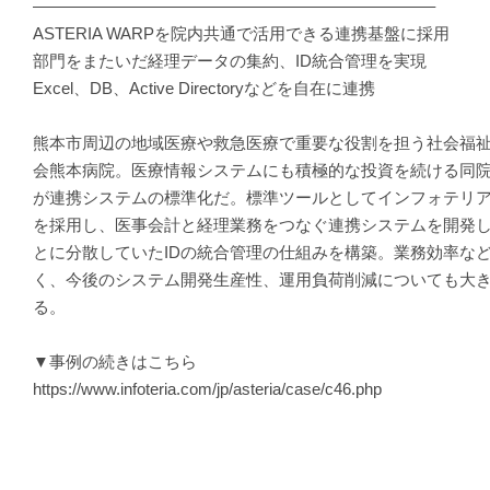
————————————————————————–
ASTERIA WARPを院内共通で活用できる連携基盤に採用
部門をまたいだ経理データの集約、ID統合管理を実現
Excel、DB、Active Directoryなどを自在に連携
熊本市周辺の地域医療や救急医療で重要な役割を担う社会福祉
会熊本病院。医療情報システムにも積極的な投資を続ける同
が連携システムの標準化だ。標準ツールとしてインフォテリアの「A
を採用し、医事会計と経理業務をつなぐ連携システムを開発
とに分散していたIDの統合管理の仕組みを構築。業務効率な
く、今後のシステム開発生産性、運用負荷削減についても大
る。
▼事例の続きはこちら
https://www.infoteria.com/jp/asteria/case/c46.php