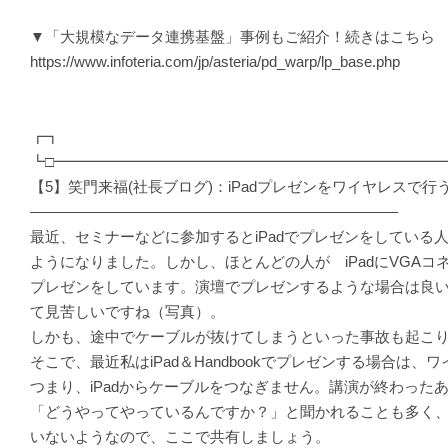
▼「大規模なデータ連携基盤」事例もご紹介！続きはこちら
https://www.infoteria.com/jp/asteria/pd_warp/lp_base.php
┏┓
┗□━━━━━━━━━━━━━━━━━━━━━━━━━━
【5】笑門来福(社長ブログ)：iPadプレゼンをワイヤレスで行
————————————————————————–
最近、セミナーなどに参加するとiPadでプレゼンをしている
ようになりました。しかし、ほとんどの人が iPadにVGAコ
プレゼンをしています。演壇でプレゼンするような場合は良いです
て見苦しいですね（写真）。
しかも、途中でケーブルが抜けてしまうといった事故も起こ
そこで、最近私はiPad＆Handbookでプレゼンする場合は
つまり、iPadからケーブルをつなぎません。講演が終わった
「どうやってやっているんですか？」と聞かれることも多く
いないようなので、ここで共有しましょう。