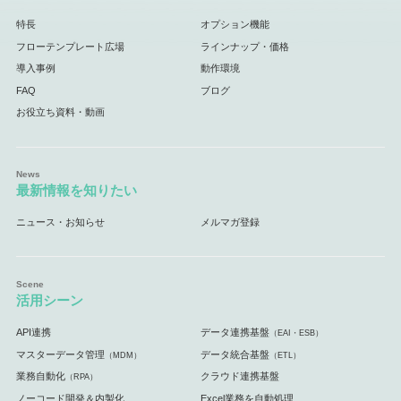
特長
オプション機能
フローテンプレート広場
ラインナップ・価格
導入事例
動作環境
FAQ
ブログ
お役立ち資料・動画
最新情報を知りたい
ニュース・お知らせ
メルマガ登録
活用シーン
API連携
データ連携基盤
（EAI・ESB）
マスターデータ管理
データ統合基盤
（MDM）
（ETL）
業務自動化
クラウド連携基盤
（RPA）
ノーコード開発＆内製化
Excel業務を自動処理