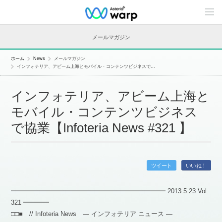
C
o
n
t
メールマガジン
e
n
t
ホーム
News
メールマガジン
s
インフォテリア、アビーム上海とモバイル・コンテンツビジネスで...
L
i
n
インフォテリア、アビーム上海と
e
u
モバイル・コンテンツビジネス
p
で協業【Infoteria News #321 】
ツイート
いいね！
━━━━━━━━━━━━━━━━━━━━━━━━ 2013.5.23 Vol.
321 ━━━━
□□■ // Infoteria News — インフォテリア ニュース —