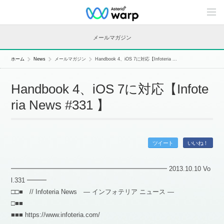
C
o
n
t
メールマガジン
e
n
t
ホーム
News
メールマガジン
Handbook 4、iOS 7に対応【Infoteria ...
s
L
i
Handbook 4、iOS 7に対応【Infote
n
e
ria News #331 】
u
p
ツイート
いいね！
━━━━━━━━━━━━━━━━━━━━━━━━ 2013.10.10 Vo
l.331 ━━━
□□■ // Infoteria News — インフォテリア ニュース —
□■■
■■■ https://www.infoteria.com/