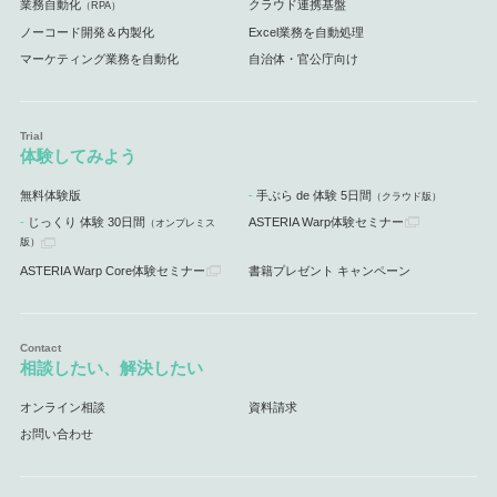
業務自動化
クラウド連携基盤
（RPA）
ノーコード開発＆内製化
Excel業務を自動処理
マーケティング業務を自動化
自治体・官公庁向け
体験してみよう
無料体験版
手ぶら de 体験 5日間
（クラウド版）
じっくり 体験 30日間
ASTERIA Warp体験セミナー
（オンプレミス
版）
ASTERIA Warp Core体験セミナー
書籍プレゼント キャンペーン
相談したい、解決したい
オンライン相談
資料請求
お問い合わせ