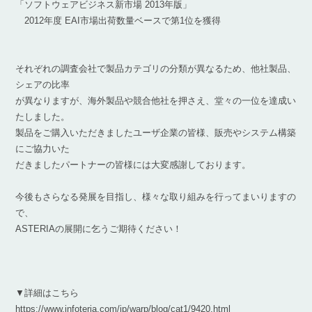
「ソフトウェアビジネス新市場 2013年版」
2012年度 EAI市場出荷数量ベースで第1位を獲得
それぞれの調査会社で製品カテゴリの分類が異なるため、他社製品、
シェアの比率
が異なりますが、海外製品や競合他社を押さえ、堂々の一位を達成い
たしました。
製品をご購入いただきましたユーザ企業の皆様、販売やシステム構築
にご協力いた
だきましたパートナーの皆様には大変感謝しております。
今後もさらなる発展を目指し、様々な取り組みを行ってまいりますの
で、
ASTERIAの展開に乞うご期待ください！
▼詳細はこちら
https://www.infoteria.com/jp/warp/blog/cat1/9420.html