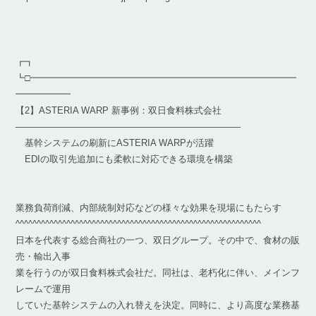
┏┓
┗□━━━━━━━━━━━━━━━━━━━━━━━━━━━━━
━━━━━━
【2】ASTERIA WARP 新事例：双日食料株式会社
————————————————————————–
基幹システムの刷新にASTERIA WARPが活躍
EDIの取引先追加にも柔軟に対応できる環境を構築
業務負荷削減、内部統制対応などの様々な効果を現場にもたらす
^^^^^^^^^^^^^^^^^^^^^^^^^^^^^^^^^^^^^^^^^^^^^^^^^^^^^^^^^^
日本を代表する総合商社の一つ、双日グループ。その中で、食材の販
売・輸出入事
業を行うのが双日食料株式会社だ。同社は、老朽化に伴い、メインフ
レームで運用
していた基幹システムの入れ替えを決定。同時に、より高度な業務基