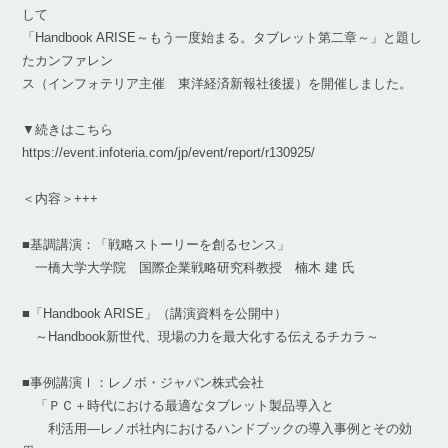
して
「Handbook ARISE～もう一度始まる。タブレット第二章～」と題し
たカンファレン
ス（インフォテリア主催 東洋経済新報社後援）を開催しました。
▼続きはこちら
https://event.infoteria.com/jp/event/report/r130925/
＜内容＞+++
■基調講演：「戦略ストーリーを創るセンス」
一橋大学大学院 国際企業戦略研究科教授 楠木 建 氏
■「Handbook ARISE」（講演資料を公開中）
～Handbook新世代、現場の力を最大化する伝えるチカラ～
■事例講演Ⅰ：レノボ・ジャパン株式会社
「ＰＣ＋時代における最適なタブレット製品導入と
利活用―レノボ社内におけるハンドブックの導入事例とその効