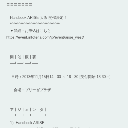
〓〓〓〓〓〓〓
Handbook ARISE 大阪 開催決定！
^^^^^^^^^^^^^^^^^^^^^^^^^^^^^
▼詳細・お申込はこちら
https://event.infoteria.com/jp/event/arise_west/
開┃催┃概┃要┃
━┛━┛━┛━┛
日時：2013年11月15日14 : 00 ～ 16 : 30 [受付開始 13:30～]
会場：ブリーゼプラザ
ア┃ジ┃ェ┃ン┃ダ┃
━┛━┛━┛━┛━┛
1）Handbook ARISE