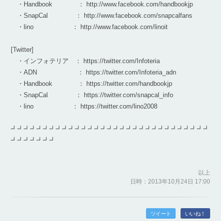
・Handbook ： http://www.facebook.com/handbookjp
・SnapCal ： http://www.facebook.com/snapcalfans
・lino ： http://www.facebook.com/linoit
[Twitter]
・インフォテリア ： https://twitter.com/Infoteria
・ADN ： https://twitter.com/Infoteria_adn
・Handbook ： https://twitter.com/handbookjp
・SnapCal ： https://twitter.com/snapcal_info
・lino ： https://twitter.com/lino2008
┛┛┛┛┛┛┛┛┛┛┛┛┛┛┛┛┛┛┛┛┛┛┛┛┛┛┛┛┛┛┛
┛┛┛┛┛┛┛
以上
日時：2013年10月24日 17:00
ツイート
いいね！