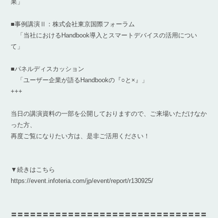
果」
■事例講演Ⅱ：株式会社東京国際フォーラム
「当社におけるHandbook導入とスマートデバイスの活用につい
て」
■パネルディスカッション
「ユーザー企業が語るHandbookの『○と×』」
+++
当日の講演資料の一部を公開しておりますので、ご来場いただけなか
った方、
再度ご覧になりたい方は、是非ご活用ください！
▼続きはこちら
https://event.infoteria.com/jp/event/report/r130925/
〓〓〓〓〓〓〓〓〓〓〓〓〓〓〓〓〓〓〓〓〓〓〓〓〓〓〓〓〓〓〓