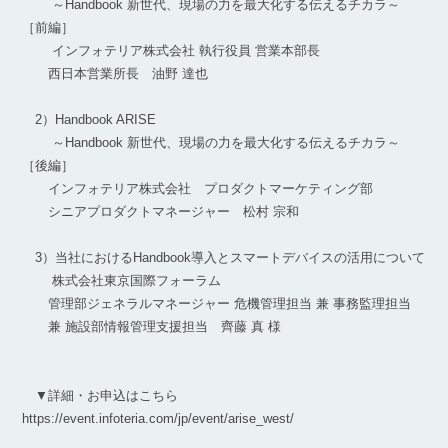
～Handbook 新世代、現場の力を最大化する伝えるチカラ～
［前編］
インフォテリア株式会社 執行役員 営業本部長
西日本営業所長 油野 達也
2）Handbook ARISE
～Handbook 新世代、現場の力を最大化する伝えるチカラ～
［後編］
インフォテリア株式会社 プロダクトマーケティング部
シニアプロダクトマネージャー 松村 宗和
3）当社におけるHandbook導入とスマートデバイスの活用について
株式会社東京国際フォーラム
管理部ジェネラルマネージャー 危機管理担当 兼 事務監理担当
兼 施設部情報管理支援担当 齊藤 真 様
▼詳細・お申込はこちら
https://event.infoteria.com/jp/event/arise_west/