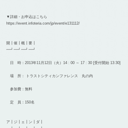
▼詳細・お申込はこちら
https://event.infoteria.com/jp/event/e131112/
開┃催┃概┃要┃
━┛━┛━┛━┛
日 時：2013年11月12日（火）14 : 00 ～ 17 : 30 [受付開始 13:30]
場 所： トラストシティカンファレンス 丸の内
参加費：無料
定 員：150名
ア┃ジ┃ェ┃ン┃ダ┃