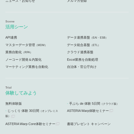
ニュース・お知らせ
メルマガ登録
活用シーン
API連携
データ連携基盤
（EAI・ESB）
マスターデータ管理
データ統合基盤
（MDM）
（ETL）
業務自動化
クラウド連携基盤
（RPA）
ノーコード開発＆内製化
Excel業務を自動処理
マーケティング業務を自動化
自治体・官公庁向け
体験してみよう
無料体験版
手ぶら de 体験 5日間
（クラウド版）
じっくり 体験 30日間
ASTERIA Warp体験セミナー
（オンプレミス
版）
ASTERIA Warp Core体験セミナー
書籍プレゼント キャンペーン