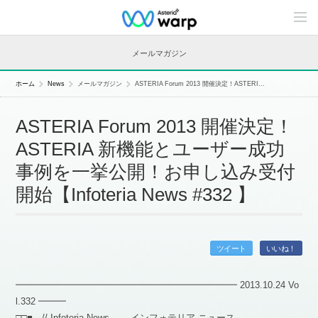
C
o
n
t
メールマガジン
e
n
t
ホーム
News
メールマガジン
ASTERIA Forum 2013 開催決定！ASTERI...
s
L
i
ASTERIA Forum 2013 開催決定！
n
e
ASTERIA 新機能とユーザー成功
u
p
事例を一挙公開！お申し込み受付
開始【Infoteria News #332 】
ツイート
いいね！
━━━━━━━━━━━━━━━━━━━━━━━━ 2013.10.24 Vo
l.332 ━━━
□□■ // Infoteria News — インフォテリア ニュース —