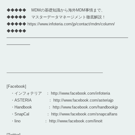
◆◆◆◆◆ MDMの基礎知識から海外MDM事情まで、
◆◆◆◆◆ マスターデータマネージメント徹底解説！
◆◆◆◆◆ https://www.infoteria.com/jp/contact/mdm/column/
◆◆◆◆◆
━━━━━━━━━━━━━━━━━━━━━━━━━━━━━━━
━━━━━━
————————————————————————–
[Facebook]
・インフォテリア ： http://www.facebook.com/infoteria
・ASTERIA ： http://www.facebook.com/asteriajp
・Handbook ： http://www.facebook.com/handbookjp
・SnapCal ： http://www.facebook.com/snapcalfans
・lino ： http://www.facebook.com/linoit
[Twitter]