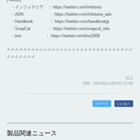
・インフォテリア ： https://twitter.com/Infoteria
・ADN ： https://twitter.com/Infoteria_adn
・Handbook ： https://twitter.com/handbookjp
・SnapCal ： https://twitter.com/snapcal_info
・lino ： https://twitter.com/lino2008
┛┛┛┛┛┛┛┛┛┛┛┛┛┛┛┛┛┛┛┛┛┛┛┛┛┛┛┛┛┛┛
┛┛┛┛┛┛┛
以上
日時：2013年11月07日 17:00
ツイート
いいね！
製品関連ニュース