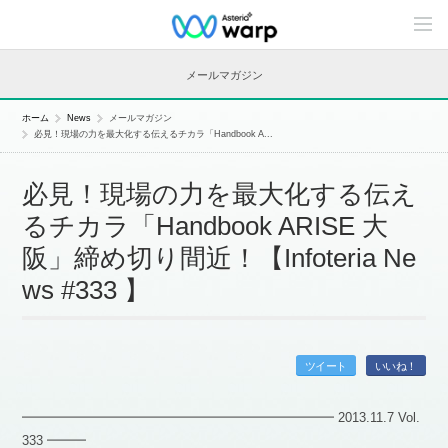
C
o
n
t
メールマガジン
e
n
t
ホーム
News
メールマガジン
s
必見！現場の力を最大化する伝えるチカラ「Handbook A...
L
i
n
必見！現場の力を最大化する伝え
e
u
るチカラ「Handbook ARISE 大
p
阪」締め切り間近！【Infoteria Ne
ws #333 】
ツイート
いいね！
━━━━━━━━━━━━━━━━━━━━━━━━ 2013.11.7 Vol.
333 ━━━