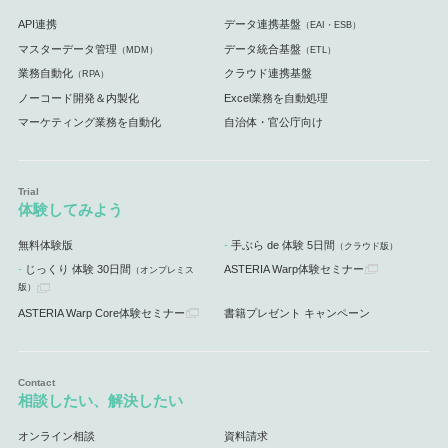
API連携
データ連携基盤
（EAI・ESB）
マスターデータ管理
データ統合基盤
（MDM）
（ETL）
業務自動化
クラウド連携基盤
（RPA）
ノーコード開発＆内製化
Excel業務を自動処理
マーケティング業務を自動化
自治体・官公庁向け
体験してみよう
無料体験版
手ぶら de 体験 5日間
（クラウド版）
じっくり 体験 30日間
ASTERIA Warp体験セミナー
（オンプレミス
版）
ASTERIA Warp Core体験セミナー
書籍プレゼント キャンペーン
相談したい、解決したい
オンライン相談
資料請求