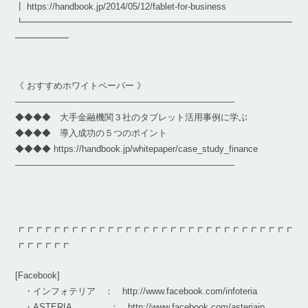
┃ https://handbook.jp/2014/05/12/fablet-for-business
┗━━━━━━━━━━━━━━━━━━━━━━━━━━━━━━
━━━━━━
《 おすすめホワイトペーパー 》
————————————————————————–
◆◆◆◆ 大手金融機関３社のタブレット活用事例に学ぶ
◆◆◆◆ 導入成功の５つのポイント
◆◆◆◆ https://handbook.jp/whitepaper/case_study_finance
————————————————————————–
┏┏┏┏┏┏┏┏┏┏┏┏┏┏┏┏┏┏┏┏┏┏┏┏┏┏┏┏┏┏┏
┏┏┏┏┏┏
[Facebook]
・インフォテリア ： http://www.facebook.com/infoteria
・ASTERIA ： http://www.facebook.com/asteriajp