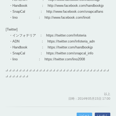
・Handbook ： http://www.facebook.com/handbookjp
・SnapCal ： http://www.facebook.com/snapcalfans
・lino ： http://www.facebook.com/linoit
[Twitter]
・インフォテリア ： https://twitter.com/Infoteria
・ADN ： https://twitter.com/Infoteria_adn
・Handbook ： https://twitter.com/handbookjp
・SnapCal ： https://twitter.com/snapcal_info
・lino ： https://twitter.com/lino2008
┛┛┛┛┛┛┛┛┛┛┛┛┛┛┛┛┛┛┛┛┛┛┛┛┛┛┛┛┛┛┛
┛┛┛┛┛┛┛
以上
日時：2014年05月15日 17:00
ツイート
いいね！