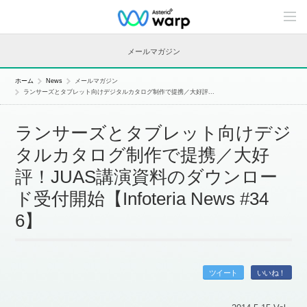
C
o
n
t
メールマガジン
e
n
t
ホーム
News
メールマガジン
s
ランサーズとタブレット向けデジタルカタログ制作で提携／大好評...
L
i
n
ランサーズとタブレット向けデジ
e
u
タルカタログ制作で提携／大好
p
評！JUAS講演資料のダウンロー
ド受付開始【Infoteria News #34
6】
ツイート
いいね！