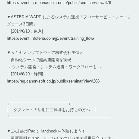
https://event.is-c.panasonic.co.jp/public/seminar/view/378
▼ASTERIA WARP によるシステム連携「フローサービストレーニン
グコース3日間」
[2014/6/10：東京]
https://event.infoteria.com/jp/event/training_flow/
▼＜キヤノンソフトウェア株式会社主催＞
自動化ツールで超高速開発を実現
～ システム開発・システム連携・ワークフローも ～
[2014/6/20：静岡]
https://reg.canon-soft.co.jp/public/seminar/view/208
┌─────────────────────┐
│ タブレットの活用にご興味をお持ちの方へ │
└────────────────────────────────────
▼1人1台のiPadでHandbookを体験しよう！
最新事例とスマートデバイスのビジネス活用紹介セミナー