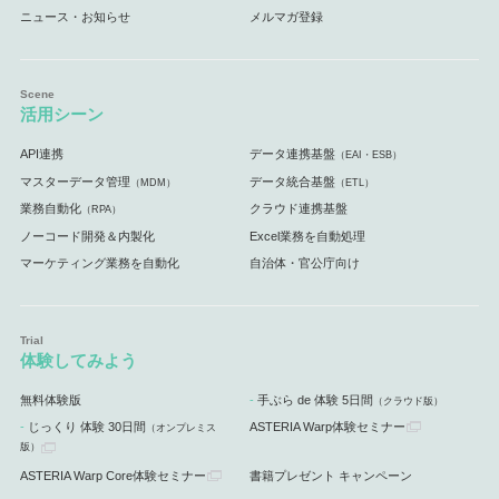
ニュース・お知らせ
メルマガ登録
活用シーン
API連携
データ連携基盤
（EAI・ESB）
マスターデータ管理
データ統合基盤
（MDM）
（ETL）
業務自動化
クラウド連携基盤
（RPA）
ノーコード開発＆内製化
Excel業務を自動処理
マーケティング業務を自動化
自治体・官公庁向け
体験してみよう
無料体験版
手ぶら de 体験 5日間
（クラウド版）
じっくり 体験 30日間
ASTERIA Warp体験セミナー
（オンプレミス
版）
ASTERIA Warp Core体験セミナー
書籍プレゼント キャンペーン