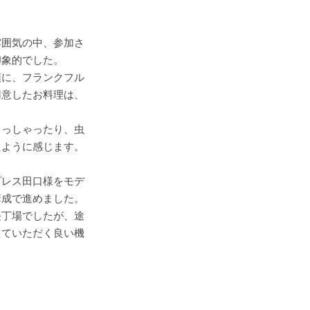
雰囲気の中、参加さ
印象的でした。
頭に、フランクフル
用意したお料理は、
らっしゃったり、虫
たように感じます。
プレス田口様をモデ
構成で進めました。
長丁場でしたが、途
えていただく良い機