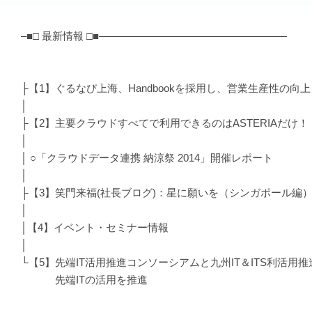
–■□ 最新情報 □■——————————————————
├【1】ぐるなび上海、Handbookを採用し、営業生産性の
│
├【2】主要クラウドすべてで利用できるのはASTERIAだけ！（
│
│ ○「クラウドデータ連携 納涼祭 2014」開催レポート
│
├【3】笑門来福(社長ブログ)：星に願いを（シンガポール編
│
│【4】イベント・セミナー情報
│
└【5】先端IT活用推進コンソーシアムと九州IT＆ITS利活用
先端ITの活用を推進