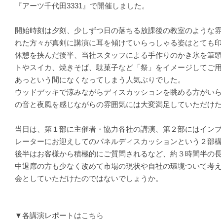
『アーツ千代田3331』で開催しました。
開始時刻は夕刻、少しずつ日の落ちる放課後の教室のような
れた方々が真剣に講演に耳を傾けていらっしゃる姿はとても
休憩を挟んだ後半、当社スタッフによる手作りのかき氷を筆
トやスイカ、焼きそば、駄菓子など「祭」をイメージしてご
あっという間になくなってしまう人気ぶりでした。
ウッドデッキで涼みながらディスカッションを眺める方がい
の音と夜風を感じながらの雰囲気には大変満足していただけ
当日は、第１部に主催者・協力各社の講演、第２部にはイン
レーターにお迎えしてのパネルディスカッションという２部
後半はお客様から積極的にご質問されるなど、約３時間半の
中退席の方も少なく改めて市場の現状や自社の環境ついて考
会としていただけたのではないでしょうか。
▼各講演レポートはこちら