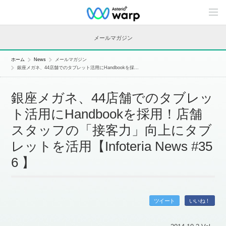
C
o
n
t
メールマガジン
e
n
t
ホーム
News
メールマガジン
s
銀座メガネ、44店舗でのタブレット活用にHandbookを採...
L
i
n
銀座メガネ、44店舗でのタブレッ
e
u
ト活用にHandbookを採用！店舗
p
スタッフの「接客力」向上にタブ
レットを活用【Infoteria News #35
6 】
ツイート
いいね！