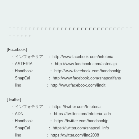
┏┏┏┏┏┏┏┏┏┏┏┏┏┏┏┏┏┏┏┏┏┏┏┏┏┏┏┏┏┏┏
┏┏┏┏┏┏
[Facebook]
・インフォテリア ： http://www.facebook.com/infoteria
・ASTERIA ： http://www.facebook.com/asteriajp
・Handbook ： http://www.facebook.com/handbookjp
・SnapCal ： http://www.facebook.com/snapcalfans
・lino ： http://www.facebook.com/linoit
[Twitter]
・インフォテリア ： https://twitter.com/Infoteria
・ADN ： https://twitter.com/Infoteria_adn
・Handbook ： https://twitter.com/handbookjp
・SnapCal ： https://twitter.com/snapcal_info
・lino ： https://twitter.com/lino2008