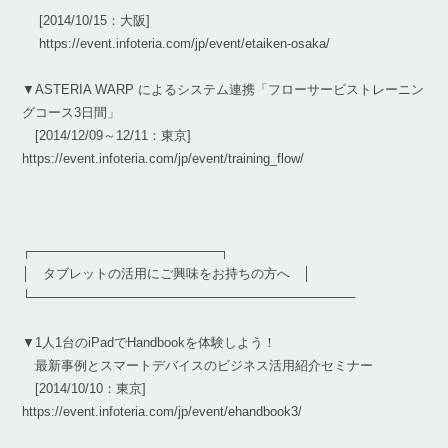
[2014/10/15：大阪]
https://event.infoteria.com/jp/event/etaiken-osaka/
▼ASTERIA WARP によるシステム連携「フローサービストレーニン
グコース3日間」
[2014/12/09～12/11：東京]
https://event.infoteria.com/jp/event/training_flow/
┌─────────────────────┐
│ タブレットの活用にご興味をお持ちの方へ │
└────────────────────────────────────
▼1人1台のiPadでHandbookを体験しよう！
最新事例とスマートデバイスのビジネス活用紹介セミナー
[2014/10/10：東京]
https://event.infoteria.com/jp/event/ehandbook3/