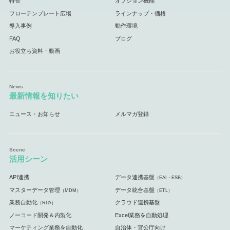
特長
オプション機能
フローテンプレート広場
ラインナップ・価格
導入事例
動作環境
FAQ
ブログ
お役立ち資料・動画
最新情報を知りたい
ニュース・お知らせ
メルマガ登録
活用シーン
API連携
データ連携基盤
（EAI・ESB）
マスターデータ管理
データ統合基盤
（MDM）
（ETL）
業務自動化
クラウド連携基盤
（RPA）
ノーコード開発＆内製化
Excel業務を自動処理
マーケティング業務を自動化
自治体・官公庁向け