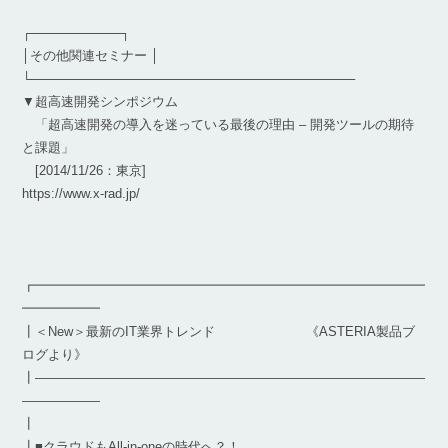
┌──────────┐
│その他関連セミナー │
└────────────────────────────────────
▼超高速開発シンポジウム
「超高速開発の導入を迷っている最後の理由 – 開発ツールの期待
と課題」
[2014/11/26：東京]
https://www.x-rad.jp/
┏━━━━━━━━━━━━━━━━━━━━━━━━━━━━━━
━━━━━━
┃＜New＞最新のIT業界トレンド 《ASTERIA製品ブ
ログより》
┃――――――――――――――――――――――――――――――
――――――
┃
┃■クラウドもAll-in-oneの時代へ？！