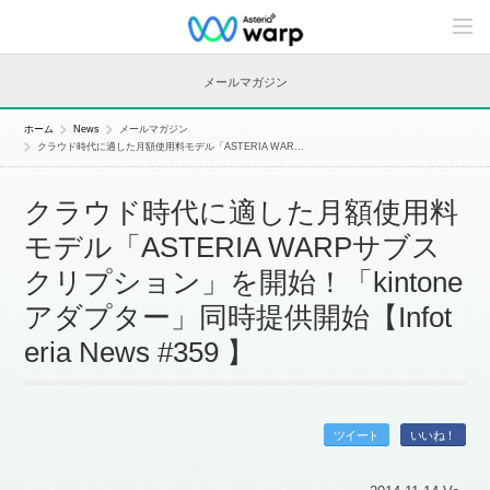
C
o
n
t
メールマガジン
e
n
t
ホーム
News
メールマガジン
s
クラウド時代に適した月額使用料モデル「ASTERIA WAR...
L
i
n
クラウド時代に適した月額使用料
e
u
モデル「ASTERIA WARPサブス
p
クリプション」を開始！「kintone
アダプター」同時提供開始【Infot
eria News #359 】
ツイート
いいね！