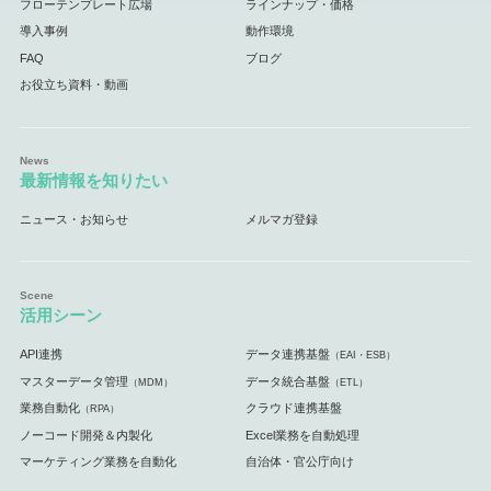
フローテンプレート広場
ラインナップ・価格
導入事例
動作環境
FAQ
ブログ
お役立ち資料・動画
最新情報を知りたい
ニュース・お知らせ
メルマガ登録
活用シーン
API連携
データ連携基盤
（EAI・ESB）
マスターデータ管理
データ統合基盤
（MDM）
（ETL）
業務自動化
クラウド連携基盤
（RPA）
ノーコード開発＆内製化
Excel業務を自動処理
マーケティング業務を自動化
自治体・官公庁向け