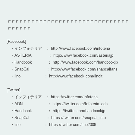
┏┏┏┏┏┏┏┏┏┏┏┏┏┏┏┏┏┏┏┏┏┏┏┏┏┏┏┏┏┏┏
┏┏┏┏┏┏
[Facebook]
・インフォテリア ： http://www.facebook.com/infoteria
・ASTERIA ： http://www.facebook.com/asteriajp
・Handbook ： http://www.facebook.com/handbookjp
・SnapCal ： http://www.facebook.com/snapcalfans
・lino ： http://www.facebook.com/linoit
[Twitter]
・インフォテリア ： https://twitter.com/Infoteria
・ADN ： https://twitter.com/Infoteria_adn
・Handbook ： https://twitter.com/handbookjp
・SnapCal ： https://twitter.com/snapcal_info
・lino ： https://twitter.com/lino2008