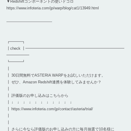
▼Redshiftコンポーネントの使いドコロ
https://www.infoteria.com/jp/warp/blog/cat1/13949.html
————————————
┏━━━┓
┃check ┃━━━━━━━━━━━━━━━━━━━━━━━━━━
━━━━━━
┗━━━┛
┃
┃ 30日間無料でASTERIA WARPをお試しいただけます。
┃ ぜひ、Amazon Redshift連携を体験してみませんか？
┃
┃ 評価版のお申し込みはこちらから
┃ ↓ ↓ ↓ ↓ ↓ ↓ ↓ ↓ ↓ ↓ ↓
┃ https://www.infoteria.com/jp/contact/asteria/trial/
┃
┃
┃ さらに今なら評価版のお申し込みの方に毎月抽選で10名様に