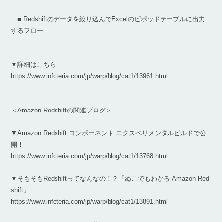
■ Redshiftのデータを絞り込んでExcelのピポッドテーブルに出力
するフロー
▼詳細はこちら
https://www.infoteria.com/jp/warp/blog/cat1/13961.html
＜Amazon Redshiftの関連ブログ＞———————-
▼Amazon Redshift コンポーネント エクスペリメンタルビルドで公
開！
https://www.infoteria.com/jp/warp/blog/cat1/13768.html
▼そもそもRedshiftってなんなの！？「ぬこでもわかる Amazon Red
shift」
https://www.infoteria.com/jp/warp/blog/cat1/13891.html