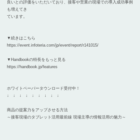
良いとの評価をいただいており、接客や営業の現場での導入成功事例
も増えてき
ています。
▼続きはこちら
https://event.infoteria.com/jp/event/report/r141015/
▼Handbookの特長をもっと見る
https://handbook.jp/features
ホワイトペーパータウンロード受付中！
↓ ↓ ↓ ↓ ↓ ↓ ↓ ↓ ↓
商品の提案力をアップさせる方法
～接客現場のタブレット活用最前線 現場主導の情報活用の魅力～