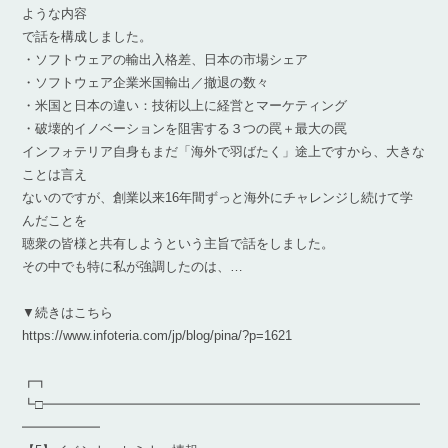
ような内容
で話を構成しました。
・ソフトウェアの輸出入格差、日本の市場シェア
・ソフトウェア企業米国輸出／撤退の数々
・米国と日本の違い：技術以上に経営とマーケティング
・破壊的イノベーションを阻害する３つの罠＋最大の罠
インフォテリア自身もまだ「海外で羽ばたく」途上ですから、大きな
ことは言え
ないのですが、創業以来16年間ずっと海外にチャレンジし続けて学
んだことを
聴衆の皆様と共有しようという主旨で話をしました。
その中でも特に私が強調したのは、…
▼続きはこちら
https://www.infoteria.com/jp/blog/pina/?p=1621
┏┓
┗□━━━━━━━━━━━━━━━━━━━━━━━━━━━━━
━━━━━━