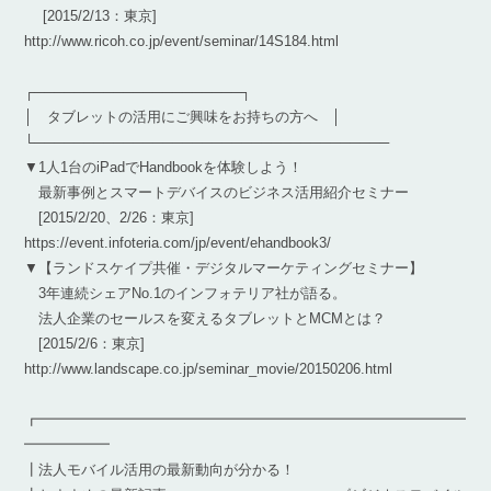
[2015/2/13：東京]
http://www.ricoh.co.jp/event/seminar/14S184.html
┌─────────────────────┐
│ タブレットの活用にご興味をお持ちの方へ │
└────────────────────────────────────
▼1人1台のiPadでHandbookを体験しよう！
最新事例とスマートデバイスのビジネス活用紹介セミナー
[2015/2/20、2/26：東京]
https://event.infoteria.com/jp/event/ehandbook3/
▼【ランドスケイプ共催・デジタルマーケティングセミナー】
3年連続シェアNo.1のインフォテリア社が語る。
法人企業のセールスを変えるタブレットとMCMとは？
[2015/2/6：東京]
http://www.landscape.co.jp/seminar_movie/20150206.html
┏━━━━━━━━━━━━━━━━━━━━━━━━━━━━━━
━━━━━━
┃法人モバイル活用の最新動向が分かる！