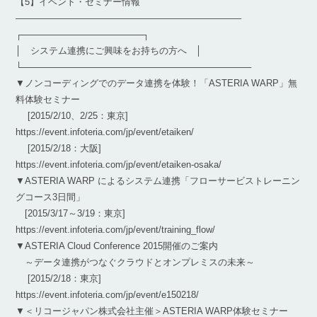
【5】イベント・セミナー情報
————————————————————————–
┌───────────────────┐
│ システム連携にご興味をお持ちの方へ │
└────────────────────────────────────
▼ノンコーディングでのデータ連携を体験！「ASTERIA WARP」無
料体験セミナー
[2015/2/10、2/25：東京]
https://event.infoteria.com/jp/event/etaiken/
[2015/2/18：大阪]
https://event.infoteria.com/jp/event/etaiken-osaka/
▼ASTERIA WARP によるシステム連携「フローサービストレーニン
グコース3日間」
[2015/3/17～3/19：東京]
https://event.infoteria.com/jp/event/training_flow/
▼ASTERIA Cloud Conference 2015開催のご案内
～データ連携がつなぐクラウドとオンプレミスの未来～
[2015/2/18：東京]
https://event.infoteria.com/jp/event/e150218/
▼＜リコージャパン株式会社主催＞ASTERIA WARP体験セミナー