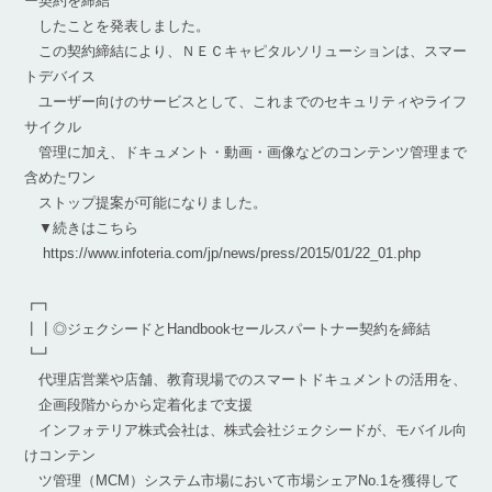
ー契約を締結
したことを発表しました。
この契約締結により、ＮＥＣキャピタルソリューションは、スマー
トデバイス
ユーザー向けのサービスとして、これまでのセキュリティやライフ
サイクル
管理に加え、ドキュメント・動画・画像などのコンテンツ管理まで
含めたワン
ストップ提案が可能になりました。
▼続きはこちら
https://www.infoteria.com/jp/news/press/2015/01/22_01.php
┏┓
┃┃◎ジェクシードとHandbookセールスパートナー契約を締結
┗┛
代理店営業や店舗、教育現場でのスマートドキュメントの活用を、
企画段階からから定着化まで支援
インフォテリア株式会社は、株式会社ジェクシードが、モバイル向
けコンテン
ツ管理（MCM）システム市場において市場シェアNo.1を獲得して