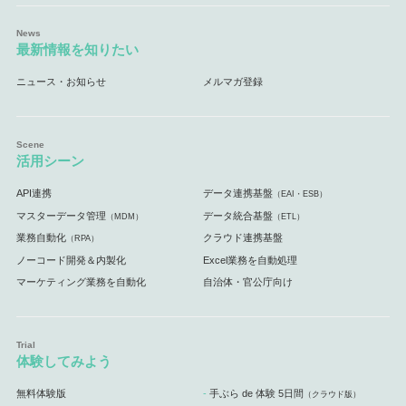
最新情報を知りたい
ニュース・お知らせ
メルマガ登録
活用シーン
API連携
データ連携基盤
（EAI・ESB）
マスターデータ管理
データ統合基盤
（MDM）
（ETL）
業務自動化
クラウド連携基盤
（RPA）
ノーコード開発＆内製化
Excel業務を自動処理
マーケティング業務を自動化
自治体・官公庁向け
体験してみよう
無料体験版
手ぶら de 体験 5日間
（クラウド版）