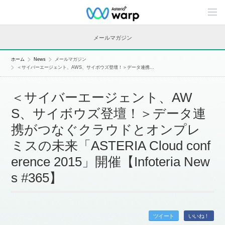
C
o
n
t
メールマガジン
e
n
t
ホーム
News
メールマガジン
s
＜サイバーエージェント、AWS、サイボウズ登壇！＞データ連携...
L
i
n
＜サイバーエージェント、AW
e
u
S、サイボウズ登壇！＞データ連
p
携がつなぐクラウドとオンプレ
ミスの未来「ASTERIA Cloud conf
erence 2015」開催【Infoteria New
s #365】
ツイート
いいね！