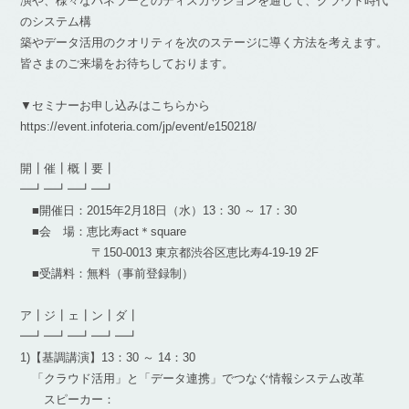
演や、様々なパネラーとのディスカッションを通じて、クラウド時代
のシステム構
築やデータ活用のクオリティを次のステージに導く方法を考えます。
皆さまのご来場をお待ちしております。
▼セミナーお申し込みはこちらから
https://event.infoteria.com/jp/event/e150218/
開┃催┃概┃要┃
━┛━┛━┛━┛
■開催日：2015年2月18日（水）13：30 ～ 17：30
■会 場：恵比寿act＊square
〒150-0013 東京都渋谷区恵比寿4-19-19 2F
■受講料：無料（事前登録制）
ア┃ジ┃ェ┃ン┃ダ┃
━┛━┛━┛━┛━┛
1)【基調講演】13：30 ～ 14：30
「クラウド活用」と「データ連携」でつなぐ情報システム改革
スピーカー：