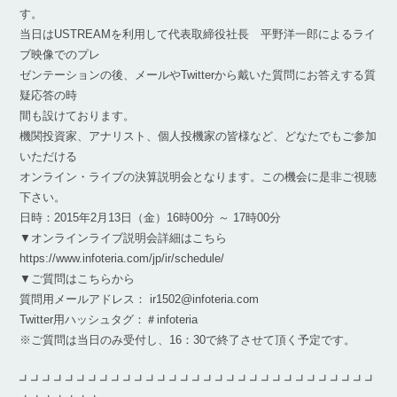
す。
当日はUSTREAMを利用して代表取締役社長 平野洋一郎によるライ
ブ映像でのプレ
ゼンテーションの後、メールやTwitterから戴いた質問にお答えする質
疑応答の時
間も設けております。
機関投資家、アナリスト、個人投機家の皆様など、どなたでもご参加
いただける
オンライン・ライブの決算説明会となります。この機会に是非ご視聴
下さい。
日時：2015年2月13日（金）16時00分 ～ 17時00分
▼オンラインライブ説明会詳細はこちら
https://www.infoteria.com/jp/ir/schedule/
▼ご質問はこちらから
質問用メールアドレス： ir1502@infoteria.com
Twitter用ハッシュタグ：＃infoteria
※ご質問は当日のみ受付し、16：30で終了させて頂く予定です。
┛┛┛┛┛┛┛┛┛┛┛┛┛┛┛┛┛┛┛┛┛┛┛┛┛┛┛┛┛┛┛