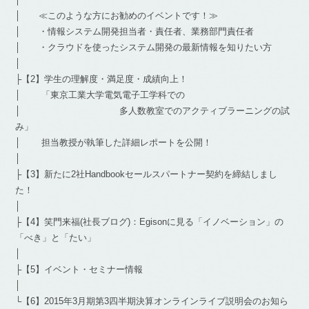
│ ≪このような方にお勧めのイベントです！≫
│ ・情報システム開発担当者・責任者、業務部門責任者
│ ・クラウドを使ったシステム開発の最新情報を知りたい方
│
├【2】学生の理解度・満足度・成績向上！
│ 「東京工業大学電気電子工学科での
│ 多人数教室でのアクティブラーニングの試
み」
│ 担当教授が執筆した詳細レポートを公開！
│
├【3】新たに2社Handbookセールスパートナー契約を締結しまし
た！
│
├【4】笑門来福(社長ブログ)：Egisonに見る「イノベーション」の
「べき」と「たい」
│
├【5】イベント・セミナー情報
│
└【6】2015年3月期第3四半期決算オンラインライブ説明会のお知ら