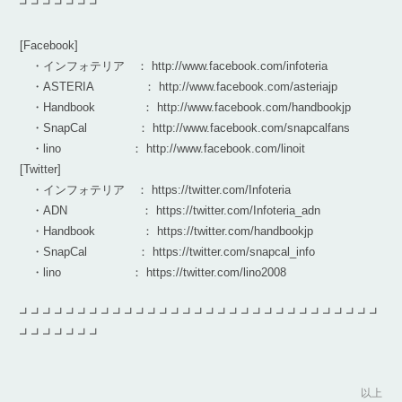
┛┛┛┛┛┛┛
[Facebook]
・インフォテリア ： http://www.facebook.com/infoteria
・ASTERIA ： http://www.facebook.com/asteriajp
・Handbook ： http://www.facebook.com/handbookjp
・SnapCal ： http://www.facebook.com/snapcalfans
・lino ： http://www.facebook.com/linoit
[Twitter]
・インフォテリア ： https://twitter.com/Infoteria
・ADN ： https://twitter.com/Infoteria_adn
・Handbook ： https://twitter.com/handbookjp
・SnapCal ： https://twitter.com/snapcal_info
・lino ： https://twitter.com/lino2008
┛┛┛┛┛┛┛┛┛┛┛┛┛┛┛┛┛┛┛┛┛┛┛┛┛┛┛┛┛┛┛
┛┛┛┛┛┛┛
以上