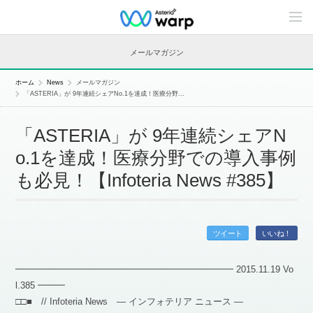
C
o
n
t
メールマガジン
e
n
t
ホーム
News
メールマガジン
s
「ASTERIA」が 9年連続シェアNo.1を達成！医療分野...
L
i
n
「ASTERIA」が 9年連続シェアN
e
u
o.1を達成！医療分野での導入事例
p
も必見！【Infoteria News #385】
ツイート
いいね！
━━━━━━━━━━━━━━━━━━━━━━━━ 2015.11.19 Vo
l.385 ━━━
□□■ // Infoteria News — インフォテリア ニュース —