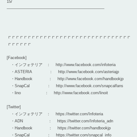
15/
————————————————————————–
┏┏┏┏┏┏┏┏┏┏┏┏┏┏┏┏┏┏┏┏┏┏┏┏┏┏┏┏┏┏┏
┏┏┏┏┏┏
[Facebook]
・インフォテリア ： http://www.facebook.com/infoteria
・ASTERIA ： http://www.facebook.com/asteriajp
・Handbook ： http://www.facebook.com/handbookjp
・SnapCal ： http://www.facebook.com/snapcalfans
・lino ： http://www.facebook.com/linoit
[Twitter]
・インフォテリア ： https://twitter.com/Infoteria
・ADN ： https://twitter.com/Infoteria_adn
・Handbook ： https://twitter.com/handbookjp
・SnapCal ： https://twitter.com/snapcal_info