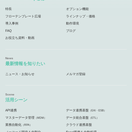
特長
オプション機能
フローテンプレート広場
ラインナップ・価格
導入事例
動作環境
FAQ
ブログ
お役立ち資料・動画
最新情報を知りたい
ニュース・お知らせ
メルマガ登録
活用シーン
API連携
データ連携基盤
（EAI・ESB）
マスターデータ管理
データ統合基盤
（MDM）
（ETL）
業務自動化
クラウド連携基盤
（RPA）
ノーコード開発＆内製化
Excel業務を自動処理