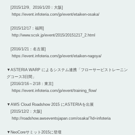
[2015/12/9、2016/1/20：大阪]
https://event.infoteria.com/jp/event/etaiken-osaka/
[2015/12/17：福岡]
http://www.scsk.jp/event/2015/20151217_2.html
[2016/1/21：名古屋]
https://event.infoteria.com/jp/event/etaiken-nagoya/
▼ASTERIA WARP によるシステム連携「フローサービストレーニン
グコース3日間」
[2016/2/16～2/18：東京]
https://event.infoteria.com/jp/event/training_flow/
▼AWS Cloud Roadshow 2015 にASTERIAを出展
[2015/12/2：大阪]
http://roadshow.awseventsjapan.com/osaka/?id=infoteria
▼NeoCoreサミット2015に登壇