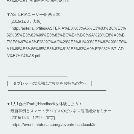
E3%82%B7_ADN%E7%94%A8.pdf
▼ASTERIAユーザー会 西日本
[2015/12/3：大阪]
http://asteria.jp/files/ASTERIA%E3%83%A6%E3%83%BC%E3%
82%B5%E3%82%99%E3%83%BC%E4%BC%9A%28%E8%A5%B
F%E6%97%A5%E6%9C%AC%29%E3%81%93%E3%82%99%E6%
A1%88%E5%86%85%E3%83%81%E3%83%A9%E3%82%B7_AD
N%E7%94%A8.pdf
┌─────────────────────┐
│ タブレットの活用にご興味をお持ちの方へ │
└────────────────────────────────────
▼1人1台のiPadでHandbookを体験しよう！
最新事例とスマートデバイスのビジネス活用紹介セミナー
[2015/12/4、12/17：東京]
https://event.infoteria.com/jp/event/ehandbook3/