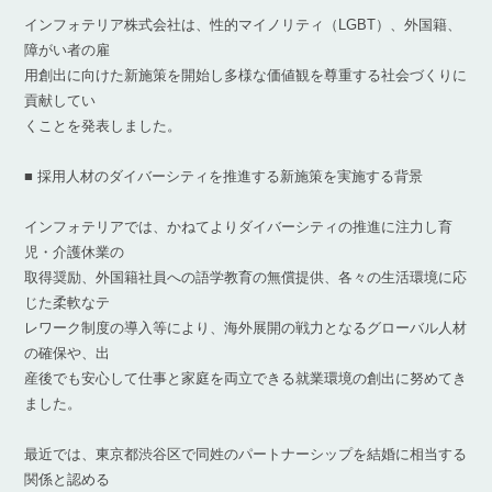
インフォテリア株式会社は、性的マイノリティ（LGBT）、外国籍、
障がい者の雇
用創出に向けた新施策を開始し多様な価値観を尊重する社会づくりに
貢献してい
くことを発表しました。
■ 採用人材のダイバーシティを推進する新施策を実施する背景
インフォテリアでは、かねてよりダイバーシティの推進に注力し育
児・介護休業の
取得奨励、外国籍社員への語学教育の無償提供、各々の生活環境に応
じた柔軟なテ
レワーク制度の導入等により、海外展開の戦力となるグローバル人材
の確保や、出
産後でも安心して仕事と家庭を両立できる就業環境の創出に努めてき
ました。
最近では、東京都渋谷区で同姓のパートナーシップを結婚に相当する
関係と認める