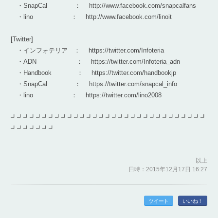
・SnapCal ： http://www.facebook.com/snapcalfans
・lino ： http://www.facebook.com/linoit
[Twitter]
・インフォテリア ： https://twitter.com/Infoteria
・ADN ： https://twitter.com/Infoteria_adn
・Handbook ： https://twitter.com/handbookjp
・SnapCal ： https://twitter.com/snapcal_info
・lino ： https://twitter.com/lino2008
┛┛┛┛┛┛┛┛┛┛┛┛┛┛┛┛┛┛┛┛┛┛┛┛┛┛┛┛┛┛┛
┛┛┛┛┛┛┛
以上
日時：2015年12月17日 16:27
ツイート
いいね！