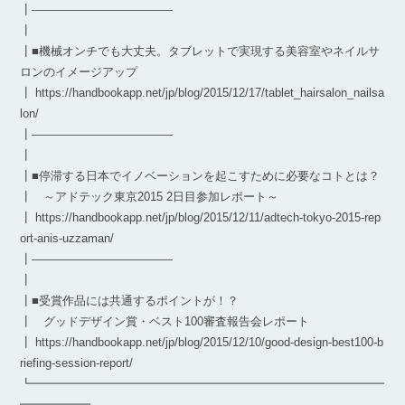
┃————————————
┃
┃■機械オンチでも大丈夫。タブレットで実現する美容室やネイルサ
ロンのイメージアップ
┃ https://handbookapp.net/jp/blog/2015/12/17/tablet_hairsalon_nailsa
lon/
┃————————————
┃
┃■停滞する日本でイノベーションを起こすために必要なコトとは？
┃ ～アドテック東京2015 2日目参加レポート～
┃ https://handbookapp.net/jp/blog/2015/12/11/adtech-tokyo-2015-rep
ort-anis-uzzaman/
┃————————————
┃
┃■受賞作品には共通するポイントが！？
┃ グッドデザイン賞・ベスト100審査報告会レポート
┃ https://handbookapp.net/jp/blog/2015/12/10/good-design-best100-b
riefing-session-report/
┗━━━━━━━━━━━━━━━━━━━━━━━━━━━━━━
━━━━━━