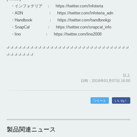
・インフォテリア ： https://twitter.com/Infoteria
・ADN ： https://twitter.com/Infoteria_adn
・Handbook ： https://twitter.com/handbookjp
・SnapCal ： https://twitter.com/snapcal_info
・lino ： https://twitter.com/lino2008
┛┛┛┛┛┛┛┛┛┛┛┛┛┛┛┛┛┛┛┛┛┛┛┛┛┛┛┛┛┛┛
┛┛┛┛┛┛┛
以上
日時：2016年01月07日 16:00
ツイート
いいね！
製品関連ニュース