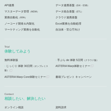
API連携
データ連携基盤
（EAI・ESB）
マスターデータ管理
データ統合基盤
（MDM）
（ETL）
業務自動化
クラウド連携基盤
（RPA）
ノーコード開発＆内製化
Excel業務を自動処理
マーケティング業務を自動化
自治体・官公庁向け
体験してみよう
無料体験版
手ぶら de 体験 5日間
（クラウド版）
じっくり 体験 30日間
ASTERIA Warp体験セミナー
（オンプレミス
版）
ASTERIA Warp Core体験セミナー
書籍プレゼント キャンペーン
相談したい、解決したい
オンライン相談
資料請求