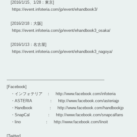
[2016/1/15、1/28：東京]
https://event.infoteria.com/jp/event/ehandbook3/
[2016/2/18：大阪]
https://event.infoteria.com/jp/event/ehandbook3_osaka/
[2016/1/13：名古屋]
https://event.infoteria.com/jp/event/ehandbook3_nagoya/
————————————————————————–
[Facebook]
・インフォテリア ： http://www.facebook.com/infoteria
・ASTERIA ： http://www.facebook.com/asteriajp
・Handbook ： http://www.facebook.com/handbookjp
・SnapCal ： http://www.facebook.com/snapcalfans
・lino ： http://www.facebook.com/linoit
[Twitter]