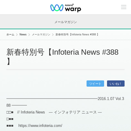
C
o
n
t
メールマガジン
e
n
t
ホーム
News
メールマガジン
新春特別号【Infoteria News #388 】
s
L
i
新春特別号【Infoteria News #388
n
e
】
u
p
ツイート
いいね！
━━━━━━━━━━━━━━━━━━━━━━━━2016.1.07 Vol.3
88 ━━━━
□□■ // Infoteria News — インフォテリア ニュース —
□■■
■■■ https://www.infoteria.com/