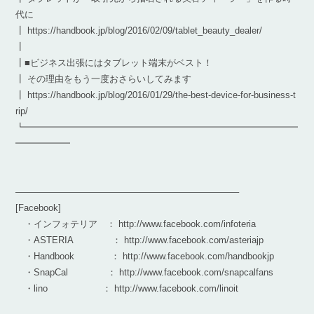
代に
┃ https://handbook.jp/blog/2016/02/09/tablet_beauty_dealer/
┃
┃■ビジネス出張にはタブレット端末がベスト！
┃ その理由をもう一度おさらいしてみます
┃ https://handbook.jp/blog/2016/01/29/the-best-device-for-business-t
rip/
┗━━━━━━━━━━━━━━━━━━━━━━━━━━━━━━
━━━━━━
————————————————————————–
[Facebook]
・インフォテリア ： http://www.facebook.com/infoteria
・ASTERIA ： http://www.facebook.com/asteriajp
・Handbook ： http://www.facebook.com/handbookjp
・SnapCal ： http://www.facebook.com/snapcalfans
・lino ： http://www.facebook.com/linoit