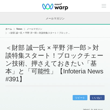
C
o
n
t
メールマガジン
e
n
t
ホーム
News
メールマガジン
s
＜財部 誠一氏 × 平野 洋一郎＞対談特集スタート！ブロック...
L
i
n
＜財部 誠一氏 × 平野 洋一郎＞対
e
u
談特集スタート！ブロックチェー
p
ン技術、押さえておきたい「基
本」と「可能性」【Infoteria News
#391】
ツイート
いいね！