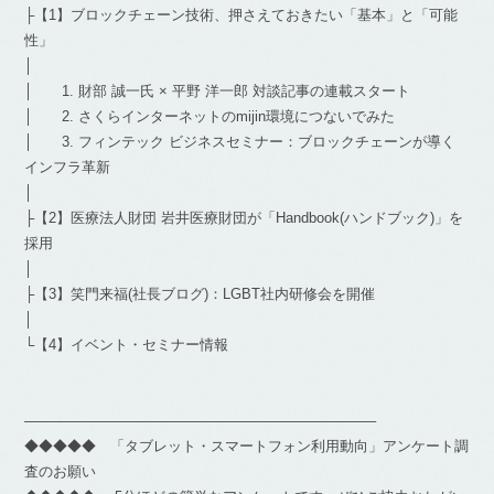
├【1】ブロックチェーン技術、押さえておきたい「基本」と「可能
性」
│
│ 1. 財部 誠一氏 × 平野 洋一郎 対談記事の連載スタート
│ 2. さくらインターネットのmijin環境につないでみた
│ 3. フィンテック ビジネスセミナー：ブロックチェーンが導く
インフラ革新
│
├【2】医療法人財団 岩井医療財団が「Handbook(ハンドブック)」を
採用
│
├【3】笑門来福(社長ブログ)：LGBT社内研修会を開催
│
└【4】イベント・セミナー情報
————————————————————————–
◆◆◆◆◆ 「タブレット・スマートフォン利用動向」アンケート調
査のお願い