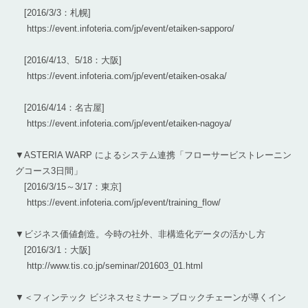
[2016/3/3：札幌]
https://event.infoteria.com/jp/event/etaiken-sapporo/
[2016/4/13、5/18：大阪]
https://event.infoteria.com/jp/event/etaiken-osaka/
[2016/4/14：名古屋]
https://event.infoteria.com/jp/event/etaiken-nagoya/
▼ASTERIA WARP によるシステム連携「フローサービストレーニン
グコース3日間」
[2016/3/15～3/17：東京]
https://event.infoteria.com/jp/event/training_flow/
▼ビジネス価値創造。今時の社外、非構造化データの活かし方
[2016/3/1：大阪]
http://www.tis.co.jp/seminar/201603_01.html
▼＜フィンテック ビジネスセミナー＞ブロックチェーンが導くイン