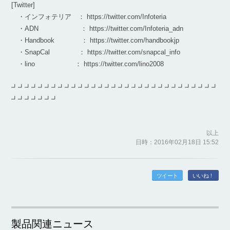
[Twitter]
・インフォテリア ： https://twitter.com/Infoteria
・ADN ： https://twitter.com/Infoteria_adn
・Handbook ： https://twitter.com/handbookjp
・SnapCal ： https://twitter.com/snapcal_info
・lino ： https://twitter.com/lino2008
┛┛┛┛┛┛┛┛┛┛┛┛┛┛┛┛┛┛┛┛┛┛┛┛┛┛┛┛┛┛┛
┛┛┛┛┛┛┛
以上
日時：2016年02月18日 15:52
ツイート
いいね！
製品関連ニュース