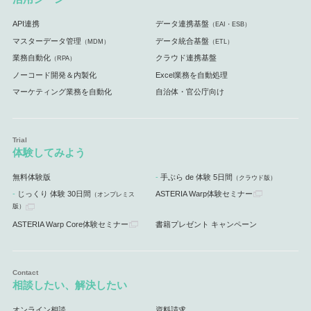
API連携
データ連携基盤
（EAI・ESB）
マスターデータ管理
データ統合基盤
（MDM）
（ETL）
業務自動化
クラウド連携基盤
（RPA）
ノーコード開発＆内製化
Excel業務を自動処理
マーケティング業務を自動化
自治体・官公庁向け
体験してみよう
無料体験版
手ぶら de 体験 5日間
（クラウド版）
じっくり 体験 30日間
ASTERIA Warp体験セミナー
（オンプレミス
版）
ASTERIA Warp Core体験セミナー
書籍プレゼント キャンペーン
相談したい、解決したい
オンライン相談
資料請求