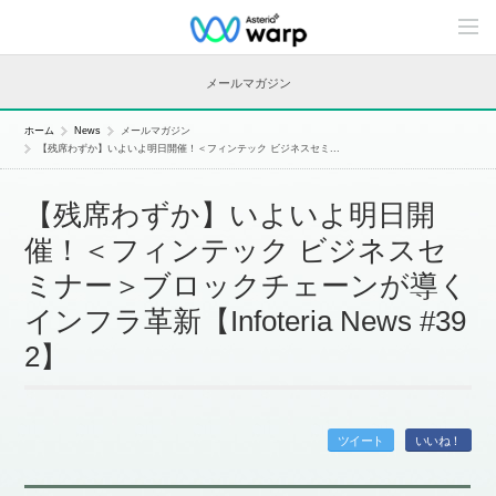
C
o
n
t
メールマガジン
e
n
t
ホーム
News
メールマガジン
s
【残席わずか】いよいよ明日開催！＜フィンテック ビジネスセミ...
L
i
n
【残席わずか】いよいよ明日開
e
u
催！＜フィンテック ビジネスセ
p
ミナー＞ブロックチェーンが導く
インフラ革新【Infoteria News #39
2】
ツイート
いいね！