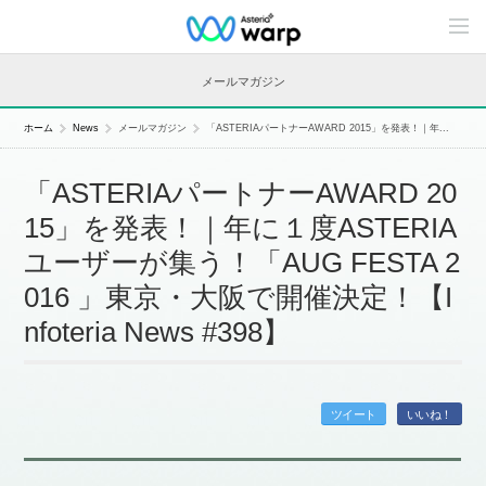
C
o
n
t
メールマガジン
e
n
t
ホーム
News
メールマガジン
「ASTERIAパートナーAWARD 2015」を発表！｜年...
s
L
i
「ASTERIAパートナーAWARD 20
n
e
15」を発表！｜年に１度ASTERIA
u
p
ユーザーが集う！「AUG FESTA 2
016 」東京・大阪で開催決定！【I
nfoteria News #398】
ツイート
いいね！