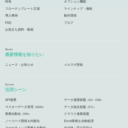
特長
オプション機能
フローテンプレート広場
ラインナップ・価格
導入事例
動作環境
FAQ
ブログ
お役立ち資料・動画
最新情報を知りたい
ニュース・お知らせ
メルマガ登録
活用シーン
API連携
データ連携基盤
（EAI・ESB）
マスターデータ管理
データ統合基盤
（MDM）
（ETL）
業務自動化
クラウド連携基盤
（RPA）
ノーコード開発＆内製化
Excel業務を自動処理
マーケティング業務を自動化
自治体・官公庁向け