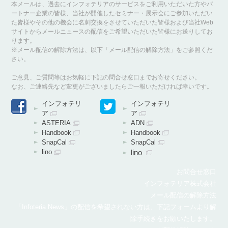
本メールは、過去にインフォテリアのサービスをご利用いただいた方やパ
ートナー企業の皆様、当社が開催したセミナー・展示会にご参加いただい
た皆様やその他の機会に名刺交換をさせていただいた皆様および当社Web
サイトからメールニュースの配信をご希望いただいた皆様にお送りしてお
ります。
※メール配信の解除方法は、以下「メール配信の解除方法」をご参照くだ
さい。
ご意見、ご質問等はお気軽に下記の問合せ窓口までお寄せください。
なお、ご連絡先など変更がございましたらご一報いただければ幸いです。
インフォテリ
インフォテリ
ア
ア
ASTERIA
ADN
Handbook
Handbook
SnapCal
SnapCal
lino
lino
お問合せ窓口
インフォテリア株式会社
メール配信の解除方法
「Infoteria News」の配信を希望されない方は、下記フォームより解
除手続きをお願いたします。