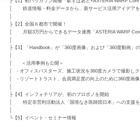
├【1】初ハッカソン開催「駅すぱあと×ASTERIA WARP Cor
│ 鉄道情報・料金データから、新サービス活用アイデアを考案 
│
├【2】全国６都市で開催！
│ 月額3万円からできるデータ連携「ASTERIA WARP Co
│
├【3】「Handbook」が「360度画像」および「360度動画
│
│ ＜活用事例も公開＞
│ - オフィスバスターズ、施工状況を360度カメラで撮影し
│ - リゾートトラスト、会員満足度の向上のために360度画
│
├【4】インフォテリアが、初のプロボノを開始
│ 特定非営利活動法人「国境なき医師団日本」への支援を
│
└【5】イベント・セミナー情報