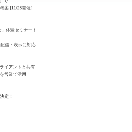
e」で
[11/25開催］
re」体験セミナー！
」の配信・表示に対応
クライアントと共有
像を営業で活用
決定！