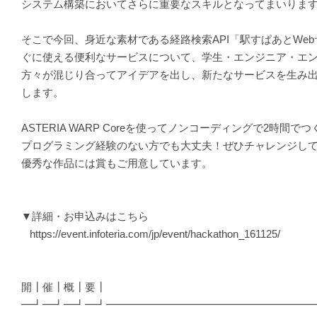
システム構築においてさらに重要なスキルとなってまいりま
そこで今回、身近な素材である経路検索API「駅すぱあとWe
ぐに使える便利なサービスについて、学生・エンジニア・エ
方々が混じり合ってアイデアを出し、新たなサービスを生み
します。
ASTERIA WARP Coreを使ってノンコーディングで2時間
プログラミング経験のない方でも大丈夫！ぜひチャレンジし
優秀な作品には賞もご用意しています。
▼詳細・お申込みはこちら
https://event.infoteria.com/jp/event/hackathon_161125/
開┃催┃概┃要┃
━┛━┛━┛━┛━━━━━━━━━━━━━━━━━━━