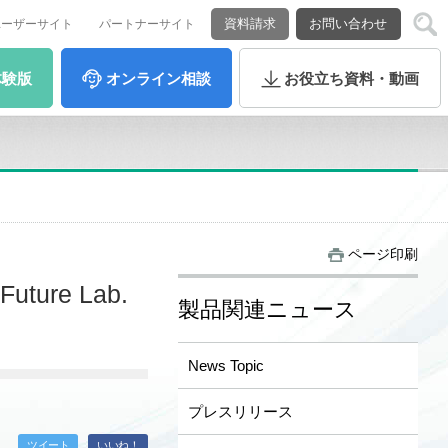
資料請求
お問い合わせ
ユーザーサイト
パートナーサイト
体験版
オンライン
相談
お役立ち
資料・動画
ページ印刷
re Lab.
製品関連ニュース
News Topic
プレスリリース
ツイート
いいね！