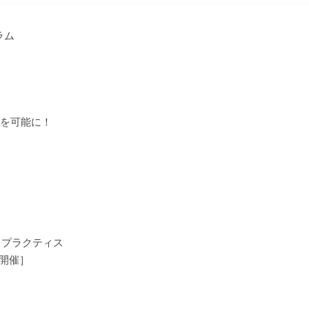
ラム
を可能に！
トプラクティス
京開催］