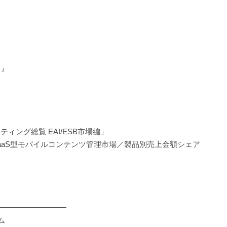
 』
ィング総覧 EAI/ESB市場編」
」SaaS型モバイルコンテンツ管理市場／製品別売上金額シェア
━━━━━━━━━
ム