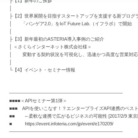
├【1】新年のご挨拶
│
├【2】世界展開を目指すスタートアップを支援する新プログ
│ 「パンゲア2.0」をIoT Future Lab.（イフラボ）で開始
│
├【3】新年最初のASTERIA導入事例のご紹介
│ ＜さくらインターネット株式会社様＞
│ 変動する契約状況を可視化し、迅速かつ高度な営業対応
│
└【4】イベント・セミナー情報
————————————————————————–
■■■■＜APIセミナー第1弾＞
■■■ APIを使いこなす！？エンタープライズAPI連携のベス
■■ ～柔軟な連携で広がるビジネスの可能性 [2017/2/9 東
■ https://event.infoteria.com/jp/event/e170209/
————————————————————————–