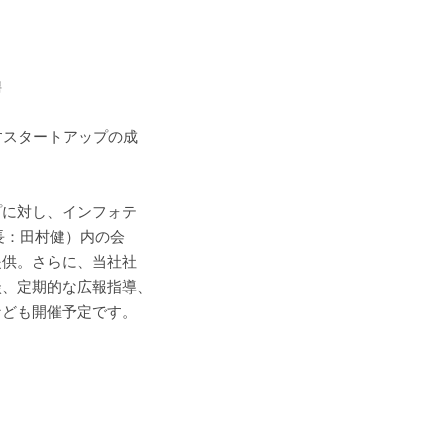
聘
すスタートアップの成
。
プに対し、インフォテ
、所長：田村健）内の会
提供。さらに、当社社
談、定期的な広報指導、
なども開催予定です。