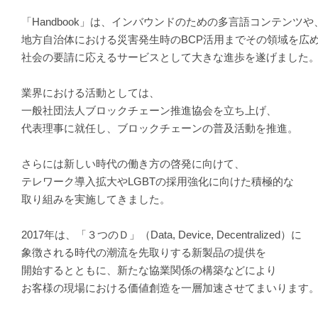
「Handbook」は、インバウンドのための多言語コンテンツや
地方自治体における災害発生時のBCP活用までその領域を広
社会の要請に応えるサービスとして大きな進歩を遂げました
業界における活動としては、
一般社団法人ブロックチェーン推進協会を立ち上げ、
代表理事に就任し、ブロックチェーンの普及活動を推進。
さらには新しい時代の働き方の啓発に向けて、
テレワーク導入拡大やLGBTの採用強化に向けた積極的な
取り組みを実施してきました。
2017年は、「３つのＤ」（Data, Device, Decentralized）に
象徴される時代の潮流を先取りする新製品の提供を
開始するとともに、新たな協業関係の構築などにより
お客様の現場における価値創造を一層加速させてまいります